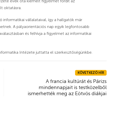
ete évek óta kiemelt figyelmet fordít az
lt oktatásra.
informatikai vállalataival, így a hallgatók már
zhetnek. A pályaorientációs nap egyik legfontosabb
aválasztásban és felhívja a figyelmet az informatikai
ormatika Intézete juttatta el szerkesztőségünkbe.
KÖVETKEZŐ HÍR
A francia kultúrát és Párizs
mindennapjait is testközelből
ismerhették meg az Eötvös diákjai