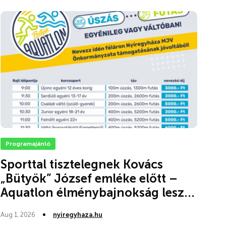
Programajánló
Sporttal tisztelegnek Kovács
„Bütyök” József emléke előtt –
Aquatlon élménybajnokság lesz...
Aug 1, 2026
nyiregyhaza.hu