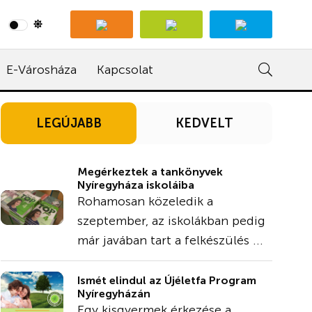
E-Városháza
Kapcsolat
LEGÚJABB
KEDVELT
Megérkeztek a tankönyvek
Nyíregyháza iskoláiba
Rohamosan közeledik a
szeptember, az iskolákban pedig
már javában tart a felkészülés ...
Ismét elindul az Újéletfa Program
Nyíregyházán
Egy kisgyermek érkezése a