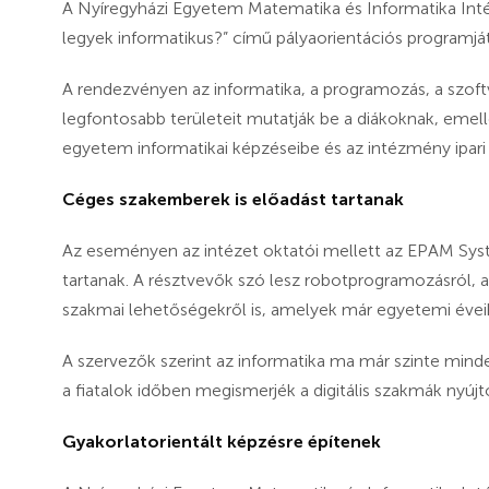
A Nyíregyházi Egyetem Matematika és Informatika Int
legyek informatikus?” című pályaorientációs programjá
A rendezvényen az informatika, a programozás, a szoftv
legfontosabb területeit mutatják be a diákoknak, emel
egyetem informatikai képzéseibe és az intézmény ipari
Céges szakemberek is előadást tartanak
Az eseményen az intézet oktatói mellett az EPAM Syste
tartanak. A résztvevők szó lesz robotprogramozásról, a
szakmai lehetőségekről is, amelyek már egyetemi éveik
A szervezők szerint az informatika ma már szinte minde
a fiatalok időben megismerjék a digitális szakmák nyúj
Gyakorlatorientált képzésre építenek