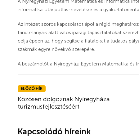
A Nyíregyházi Egyetem Matematika és Informatika Intéz
informatikai utánpótlás-nevelésre és a gyakorlatorientá
Az intézet szoros kapcsolatot ápol a régió meghatározó 
tanulmányaik alatt valós iparági tapasztalatokat szere
célja éppen az, hogy segítse a fiatalokat a tudatos pály
szakmák egyre növekvő szerepére.
A beszámolót a Nyíregyházi Egyetem Matematika és Inf
ELŐZŐ HÍR
Közösen dolgoznak Nyíregyháza
turizmusfejlesztéséért
Kapcsolódó híreink