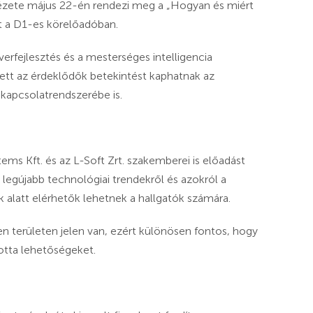
ézete május 22-én rendezi meg a „Hogyan és miért
t a D1-es körelőadóban.
erfejlesztés és a mesterséges intelligencia
lett az érdeklődők betekintést kaphatnak az
 kapcsolatrendszerébe is.
ms Kft. és az L-Soft Zrt. szakemberei is előadást
 legújabb technológiai trendekről és azokról a
 alatt elérhetők lehetnek a hallgatók számára.
n területen jelen van, ezért különösen fontos, hogy
totta lehetőségeket.