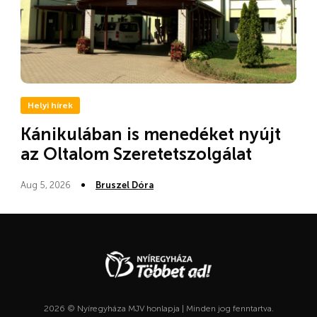
Helyi hírek
Kánikulában is menedéket nyújt
az Oltalom Szeretetszolgálat
Aug 5, 2026
Bruszel Dóra
2026 © Nyíregyháza MJV honlapja | Minden jog fenntartva.