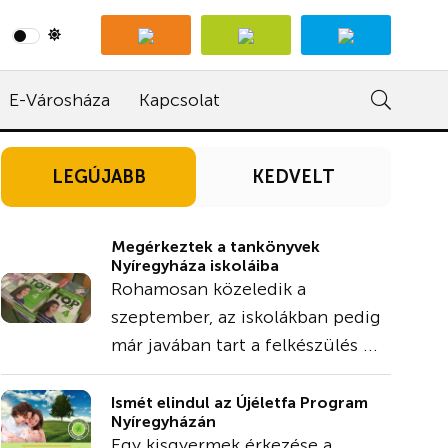
E-Városháza
Kapcsolat
LEGÚJABB
KEDVELT
Megérkeztek a tankönyvek
Nyíregyháza iskoláiba
Rohamosan közeledik a
szeptember, az iskolákban pedig
már javában tart a felkészülés ...
Ismét elindul az Újéletfa Program
Nyíregyházán
Egy kisgyermek érkezése a