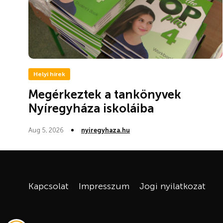
Helyi hírek
Megérkeztek a tankönyvek
Nyíregyháza iskoláiba
Aug 5, 2026
nyiregyhaza.hu
Kapcsolat
Impresszum
Jogi nyilatkozat