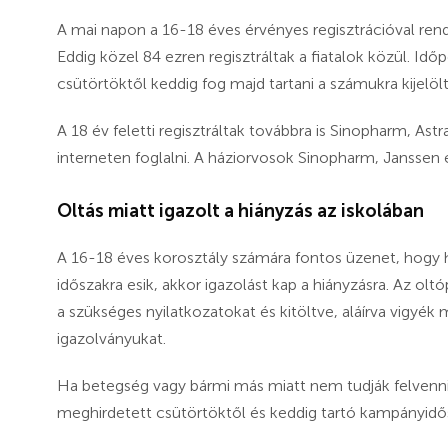
A mai napon a 16-18 éves érvényes regisztrációval rend
Eddig közel 84 ezren regisztráltak a fiatalok közül. Idő
csütörtöktől keddig fog majd tartani a számukra kijelöl
A 18 év feletti regisztráltak továbbra is Sinopharm, As
interneten foglalni. A háziorvosok Sinopharm, Janssen é
Oltás miatt igazolt a hiányzás az iskolában
A 16-18 éves korosztály számára fontos üzenet, hogy h
időszakra esik, akkor igazolást kap a hiányzásra. Az olt
a szükséges nyilatkozatokat és kitöltve, aláírva vigyé
igazolványukat.
Ha betegség vagy bármi más miatt nem tudják felvenni 
meghirdetett csütörtöktől és keddig tartó kampányidős