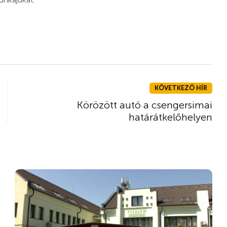
KÖVETKEZŐ HÍR
Körözött autó a csengersimai
határátkelőhelyen