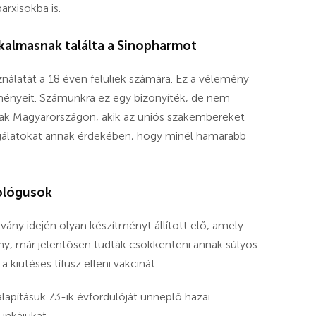
arxisokba is.
almasnak találta a Sinopharmot
latát a 18 éven felüliek számára. Ez a vélemény
ményeit. Számunkra ez egy bizonyíték, de nem
ak Magyarországon, akik az uniós szakembereket
gálatokat annak érdekében, hogy minél hamarabb
rológusok
vány idején olyan készítményt állított elő, amely
ány, már jelentősen tudták csökkenteni annak súlyos
 kiütéses tífusz elleni vakcinát.
lapításuk 73-ik évfordulóját ünneplő hazai
unkájukat.