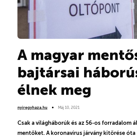
A magyar mentős
bajtársai háború
élnek meg
nyiregyhaza.hu
Máj 10, 2021
Csak a világháborúk és az 56-os forradalom áll
mentőket. A koronavírus járvány kitörése óta 