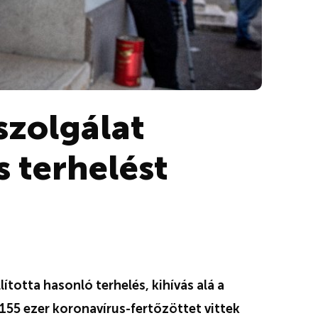
zolgálat
s terhelést
ította hasonló terhelés, kihívás alá a
155 ezer koronavírus-fertőzöttet vittek