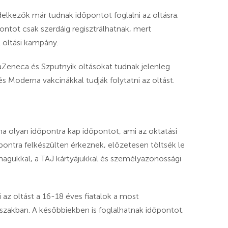
elkezők már tudnak időpontot foglalni az oltásra.
pontot csak szerdáig regisztrálhatnak, mert
t oltási kampány.
traZeneca és Szputnyik oltásokat tudnak jelenleg
s Moderna vakcinákkal tudják folytatni az oltást.
a olyan időpontra kap időpontot, ami az oktatási
ópontra felkészülten érkeznek, előzetesen töltsék le
k magukkal, a TAJ kártyájukkal és személyazonossági
az oltást a 16-18 éves fiatalok a most
zakban. A későbbiekben is foglalhatnak időpontot.