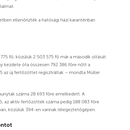
lalmat.
setben ellenőrizték a hatósági házi karanténban
 775 fő, közülük 2 503 575 fő már a második oltását
ány kezdete óta összesen 792 386 főre nőtt a
 az új fertőzöttet regisztráltak – mondta Müller
lhunytak száma 28 693 főre emelkedett. A
, az aktív fertőzöttek száma pedig 188 083 főre
ban, közülük 394-en vannak lélegeztetőgépen.
ontot