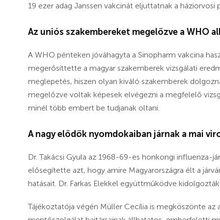
19 ezer adag Janssen vakcinát eljuttatnak a háziorvosi p
Az uniós szakembereket megelőzve a WHO alk
A WHO pénteken jóváhagyta a Sinopharm vakcina haszná
megerősíttette a magyar szakemberek vizsgálati ered
meglepetés, hiszen olyan kiváló szakemberek dolgozn
megelőzve voltak képesek elvégezni a megfelelő vizs
minél több embert be tudjanak oltani.
A nagy elődök nyomdokaiban járnak a mai vi
Dr. Takácsi Gyula az 1968-69-es honkongi influenza-jár
elősegítette azt, hogy amire Magyarországra élt a járv
hatásait. Dr. Farkas Elekkel együttműködve kidolgozták a
Tájékoztatója végén Müller Cecília is megköszönte az a
mentőszolgálat bajtársainak állhatatos, emberfeletti m