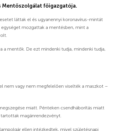
 Mentőszolgálat főigazgatója.
 esetet láttak el és ugyanennyi koronavírus-mintát
yi egységet mozgattak a mentésben, mint a
olt.
 a mentők. De ezt mindenki tudja, mindenki tudja,
vel nem vagy nem megfelelően viselték a maszkot –
m megszegése miatt. Pénteken csendháborítás miatt
ek tartottak magánrendezvényt.
ampolgár ellen intézkedtek, mivel születésnapi