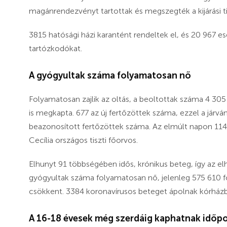
magánrendezvényt tartottak és megszegték a kijárási ti
3815 hatósági házi karantént rendeltek el, és 20 967 e
tartózkodókat.
A gyógyultak száma folyamatosan nő
Folyamatosan zajlik az oltás, a beoltottak száma 4 305
is megkapta. 677 az új fertőzöttek száma, ezzel a járv
beazonosított fertőzöttek száma. Az elmúlt napon 1145
Cecília országos tiszti főorvos.
Elhunyt 91 többségében idős, krónikus beteg, így az e
gyógyultak száma folyamatosan nő, jelenleg 575 610 fő
csökkent. 3384 koronavírusos beteget ápolnak kórház
A 16-18 évesek még szerdáig kaphatnak időp