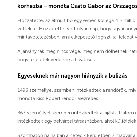
kórházba – mondta Csató Gábor az Országos
Hozzátette, az elmúlt bő egy évben kollégái 1,2 millió
vettek le. Hozzátette: volt olyan nap, hogy ugyanann
mintavételezésben, ami elképesztő logisztikai feladat v
A járványnak még nincs vége, még nem dőlhetnek hátra
hogy az életek védelme a hivatásuk.
Egyeseknek már nagyon hiányzik a bulizás
1496 személlyel szemben intézkedtek a rendőrök, mi
mondta Kiss Róbert rendőr alezredes.
363 személlyel szemben intézkedtek a kijárási tilalo
intézkedtek egy belvárosi társasházban, ahol külföldi
Szombaton hajnalban a hetedik kerületben 7 magyar áll