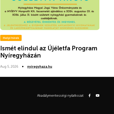
Helyi hírek
Ismét elindul az Újéletfa Program
Nyíregyházán
Aug 5, 2026
nyiregyhaza.hu
Akadálymentességi nyilatkozat