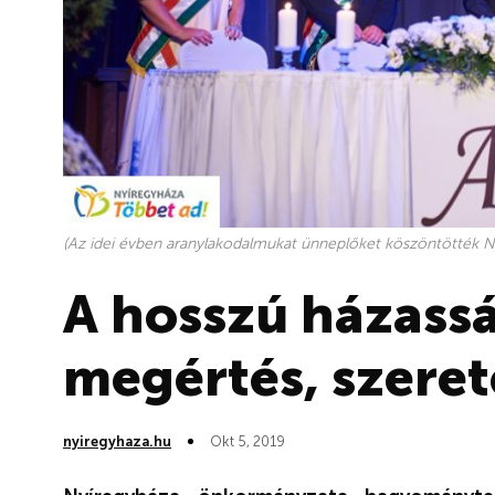
(Az idei évben aranylakodalmukat ünneplőket köszöntötték N
A hosszú házassá
megértés, szeret
nyiregyhaza.hu
Okt 5, 2019