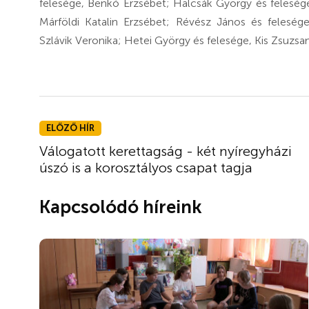
felesége, Benkó Erzsébet; Halcsák György és felesége
Márföldi Katalin Erzsébet; Révész János és felesége
Szlávik Veronika; Hetei György és felesége, Kis Zsuzsa
ELŐZŐ HÍR
Válogatott kerettagság - két nyíregyházi
úszó is a korosztályos csapat tagja
Kapcsolódó híreink