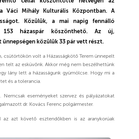
remtő céllal köszöntötte hétvégén az
a Váci Mihály Kulturális Központban. A
ságot. Közülük, a mai napig fennálló
t 153 házaspár köszönthető. Az új,
nnepségen közülük 33 pár vett részt.
án, csütörtökön volt a Házasságkötő Terem ünnepelt
űen telt az esküvőnk. Akkor még nem beszélhettünk
 egy lány lett a házasságunk gyümölcse. Hogy mi a
et és a tolerancia.
t. Nemcsak eseményeket szervez és pályázatokat
ogalmazott dr. Kovács Ferenc polgármester.
 az azt követő esztendőkben is az aranykorúak