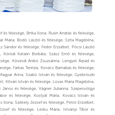
 és felesége, Brtka Ilona; Rusin András és felesége,
nár Mária; Bodó László és felesége, Szita Magdolna;
cz Sándor és felesége, Fedor Erzsébet; Pócsi László
, Kóródi Katalin Borbála; Szász Ernõ és felesége,
esége, Kövesdi Anikó Zsuzsánna; Lengyel Árpád és
esége, Farkas Terézia; Kovács Barnabás és felesége,
, Magyar Anna; Szabó István és felesége, Gyebrószki
t; Kõvári István és felesége, Lovas Mária Magdolna;
cz János és felesége, Vágner Julianna; Szepesvölgyi
ábor és felesége, Kostyál Mária; Kovács István és
s Ilona; Székely József és felesége, Petró Erzsébet;
ózsef és felesége, Lesku Mária; Istványi Tibor és