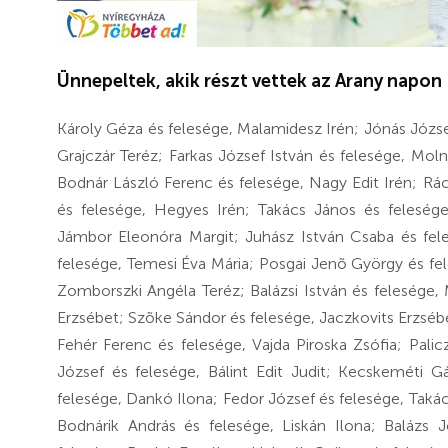
Ünnepeltek, akik részt vettek az Arany napon
Károly Géza és felesége, Malamidesz Irén; Jónás József
Grajczár Teréz; Farkas József István és felesége, Mol
Bodnár László Ferenc és felesége, Nagy Edit Irén; Rá
és felesége, Hegyes Irén; Takács János és felesége
Jámbor Eleonóra Margit; Juhász István Csaba és fel
felesége, Temesi Éva Mária; Posgai Jenõ György és fel
Zom­borszki Angéla Teréz; Balázsi István és felesége
Erzsébet; Szõke Sándor és felesége, Jaczkovits Erzsébe
Fehér Ferenc és felesége, Vajda Piroska Zsófia; Pali
József és felesége, Bálint Edit Judit; Kecskeméti G
felesége, Dankó Ilona; Fedor József és felesége, Takác
Bodnárik András és felesége, Liskán Ilona; Balázs J