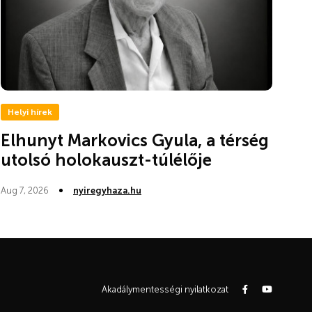
Helyi hírek
Elhunyt Markovics Gyula, a térség
utolsó holokauszt-túlélője
Aug 7, 2026
nyiregyhaza.hu
Akadálymentességi nyilatkozat