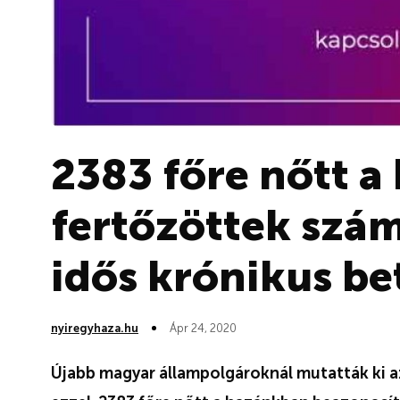
2383 főre nőtt a
fertőzöttek szám
idős krónikus be
nyiregyhaza.hu
Ápr 24, 2020
Újabb magyar állampolgároknál mutatták ki a