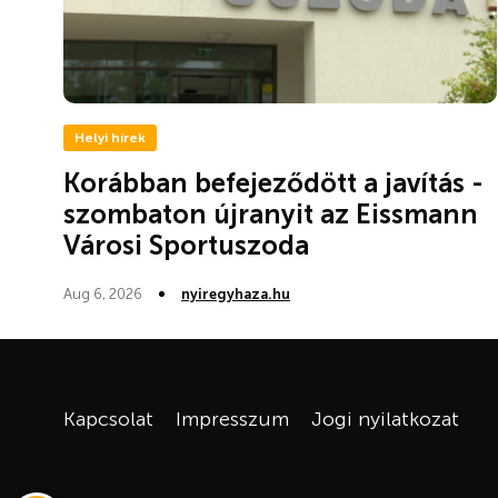
Helyi hírek
Korábban befejeződött a javítás -
szombaton újranyit az Eissmann
Városi Sportuszoda
Aug 6, 2026
nyiregyhaza.hu
Kapcsolat
Impresszum
Jogi nyilatkozat