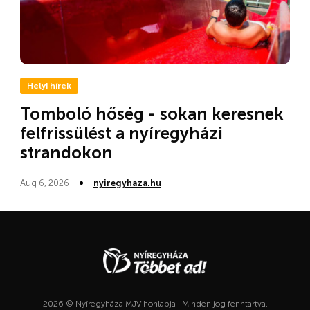
Helyi hírek
Tomboló hőség - sokan keresnek
felfrissülést a nyíregyházi
strandokon
Aug 6, 2026
nyiregyhaza.hu
2026 © Nyíregyháza MJV honlapja | Minden jog fenntartva.