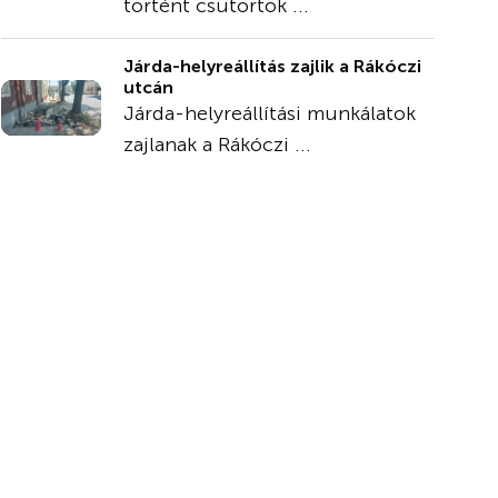
történt csütörtök ...
Járda-helyreállítás zajlik a Rákóczi
utcán
Járda-helyreállítási munkálatok
zajlanak a Rákóczi ...