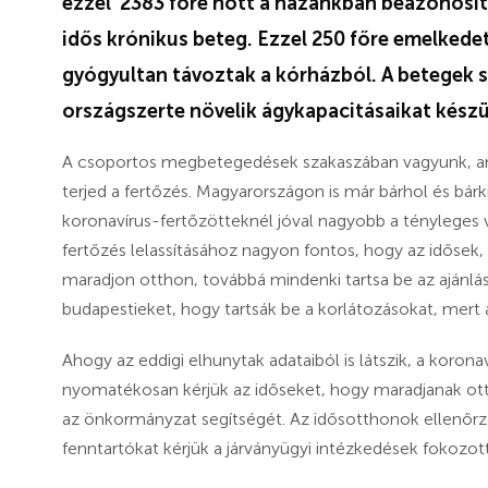
ezzel 2383 főre nőtt a hazánkban beazonosít
idős krónikus beteg. Ezzel 250 főre emelkede
gyógyultan távoztak a kórházból. A betegek
országszerte növelik ágykapacitásaikat kés
A csoportos megbetegedések szakaszában vagyunk, am
terjed a fertőzés. Magyarországon is már bárhol és bárk
koronavírus-fertőzötteknél jóval nagyobb a tényleges
fertőzés lelassításához nagyon fontos, hogy az idősek, a
maradjon otthon, továbbá mindenki tartsa be az ajánláso
budapestieket, hogy tartsák be a korlátozásokat, mert 
Ahogy az eddigi elhunytak adataiból is látszik, a korona
nyomatékosan kérjük az időseket, hogy maradjanak ott
az önkormányzat segítségét. Az idősotthonok ellenőrzé
fenntartókat kérjük a járványügyi intézkedések fokozot