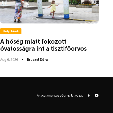
Helyi hírek
A hőség miatt fokozott
óvatosságra int a tisztifőorvos
Aug 6, 2026
Bruszel Dóra
Akadálymentességi nyilatkozat