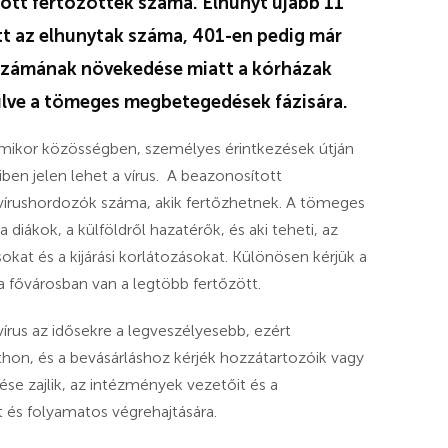
ott fertőzöttek száma. Elhunyt újabb 11
tt az elhunytak száma, 401-en pedig már
 számának növekedése miatt a kórházak
zülve a tömeges megbetegedések fázisára.
ikor közösségben, személyes érintkezések útján
iben jelen lehet a vírus. A beazonosított
 vírushordozók száma, akik fertőzhetnek. A tömeges
 diákok, a külföldről hazatérők, és aki teheti, az
kat és a kijárási korlátozásokat. Különösen kérjük a
a fővárosban van a legtöbb fertőzött.
vírus az idősekre a legveszélyesebb, ezért
hon, és a bevásárláshoz kérjék hozzátartozóik vagy
se zajlik, az intézmények vezetőit és a
t és folyamatos végrehajtására.