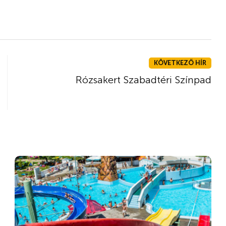
KÖVETKEZŐ HÍR
Rózsakert Szabadtéri Színpad