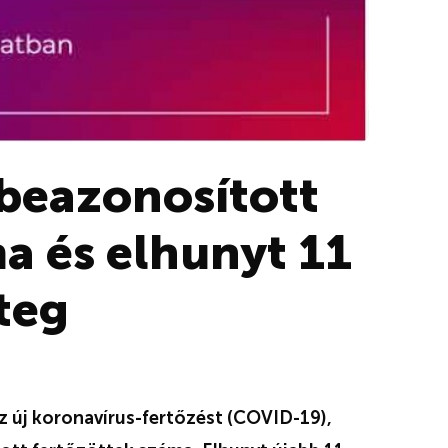
 beazonosított
a és elhunyt 11
teg
z új koronavírus-fertőzést (COVID-19),