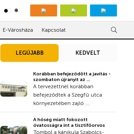
E-Városháza
Kapcsolat
LEGÚJABB
KEDVELT
Korábban befejeződött a javítás -
szombaton újranyit az ...
A tervezettnél korábban
befejeződtek a Szegfű utca
környezetében zajló ...
A hőség miatt fokozott
óvatosságra int a tisztifőorvos
Tombol a kánikula Szabolcs-