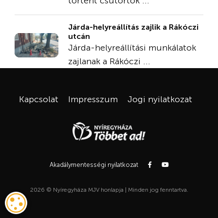
történt csütörtök ...
Járda-helyreállítás zajlik a Rákóczi
utcán
Járda-helyreállítási munkálatok
zajlanak a Rákóczi ...
Kapcsolat
Impresszum
Jogi nyilatkozat
Akadálymentességi nyilatkozat
2026 © Nyíregyháza MJV honlapja | Minden jog fenntartva.