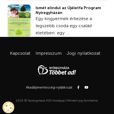
Ismét elindul az Újéletfa Program
Nyíregyházán
Egy kisgyermek érkezése a
legszebb csoda egy család
életében: egy ...
Kapcsolat
Impresszum
Jogi nyilatkozat
Akadálymentességi nyilatkozat
2026 © Nyíregyháza MJV honlapja | Minden jog fenntartva.