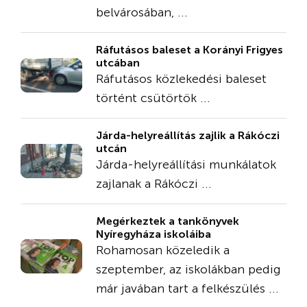
belvárosában, ...
Ráfutásos baleset a Korányi Frigyes
utcában
Ráfutásos közlekedési baleset
történt csütörtök ...
Járda-helyreállítás zajlik a Rákóczi
utcán
Járda-helyreállítási munkálatok
zajlanak a Rákóczi ...
Megérkeztek a tankönyvek
Nyíregyháza iskoláiba
Rohamosan közeledik a
szeptember, az iskolákban pedig
már javában tart a felkészülés ...