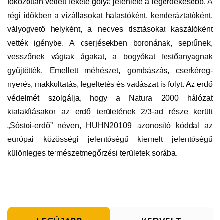
fokozottan védett fekete gólya jelenléte a legérdekesebb.
A
régi időkben a vízállásokat halastóként, kenderáztatóként,
vályogvető helyként, a nedves tisztásokat kaszálóként
vették igénybe. A cserjésekben boronának, seprűnek,
vesszőnek vágtak ágakat, a bogyókat festőanyagnak
gyűjtötték. Emellett méhészet, gombászás, cserkéreg-
nyerés, makkoltatás, legeltetés és vadászat is folyt.
Az erdő
védelmét szolgálja, hogy
a Natura 2000 hálózat
kialakításakor az erdő területének 2/3-ad része került
„Sóstói-erdő” néven, HUHN20109 azonosító kóddal az
európai közösségi jelentőségű kiemelt jelentőségű
különleges természetmegőrzési területek sorába.