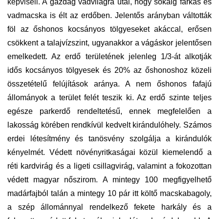
képviseli.
A gazdag vadvilágra utal, hogy sokáig farkas és
vadmacska is élt az erdőben. Jelentős arányban váltották
föl az őshonos kocsányos tölgyeseket akáccal, erősen
csökkent a talajvízszint, ugyanakkor a vágáskor jelentősen
emelkedett. Az erdő területének jelenleg 1/3-át alkotják
idős kocsányos tölgyesek és 20% az őshonoshoz közeli
összetételű felújítások aránya. A nem őshonos fafajú
állományok a terület felét teszik ki. Az erdő szinte teljes
egésze parkerdő rendeltetésű, ennek megfelelően a
lakosság körében rendkívül kedvelt kirándulóhely. Számos
erdei létesítmény és tanösvény szolgálja a kirándulók
kényelmét. Védett növényritkaságai közül kiemelendő a
réti kardvirág és a ligeti csillagvirág, valamint a fokozottan
védett magyar nőszirom. A mintegy 100 megfigyelhető
madárfajból talán a mintegy 10 pár itt költő macskabagoly,
a szép állománnyal rendelkező fekete harkály és a