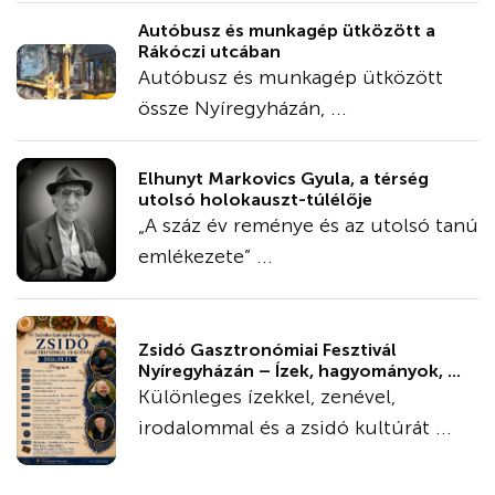
Autóbusz és munkagép ütközött a
Rákóczi utcában
Autóbusz és munkagép ütközött
össze Nyíregyházán, ...
Elhunyt Markovics Gyula, a térség
utolsó holokauszt-túlélője
„A száz év reménye és az utolsó tanú
emlékezete” ...
Zsidó Gasztronómiai Fesztivál
Nyíregyházán – Ízek, hagyományok, ...
Különleges ízekkel, zenével,
irodalommal és a zsidó kultúrát ...