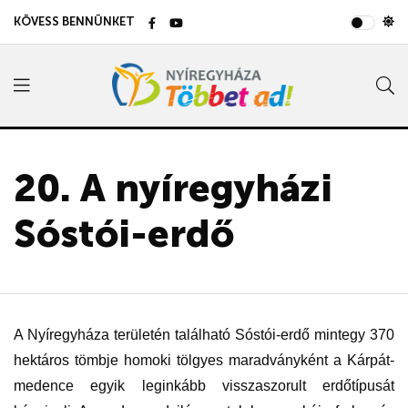
KÖVESS BENNÜNKET
20. A nyíregyházi
Sóstói-erdő
A Nyíregyháza területén található Sóstói-erdő mintegy 370
hektáros tömbje homoki tölgyes maradványként a Kárpát-
medence egyik leginkább visszaszorult erdőtípusát