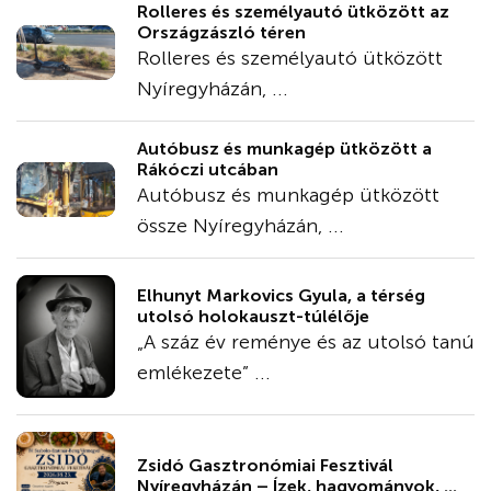
Rolleres és személyautó ütközött az
Országzászló téren
Rolleres és személyautó ütközött
Nyíregyházán, ...
Autóbusz és munkagép ütközött a
Rákóczi utcában
Autóbusz és munkagép ütközött
össze Nyíregyházán, ...
Elhunyt Markovics Gyula, a térség
utolsó holokauszt-túlélője
„A száz év reménye és az utolsó tanú
emlékezete” ...
Zsidó Gasztronómiai Fesztivál
Nyíregyházán – Ízek, hagyományok, ...