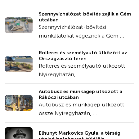
Szennyvízhálózat-bővítés zajlik a Gém
utcában
Szennyvízhálózat-bővítési
munkálatokat végeznek a Gém ...
Rolleres és személyautó ütközött az
Országzászló téren
Rolleres és személyautó ütközött
Nyíregyházán, ...
Autóbusz és munkagép ütközött a
Rákóczi utcában
Autóbusz és munkagép ütközött
össze Nyíregyházán, ...
Elhunyt Markovics Gyula, a térség
utolsó holokauszt-túlélője