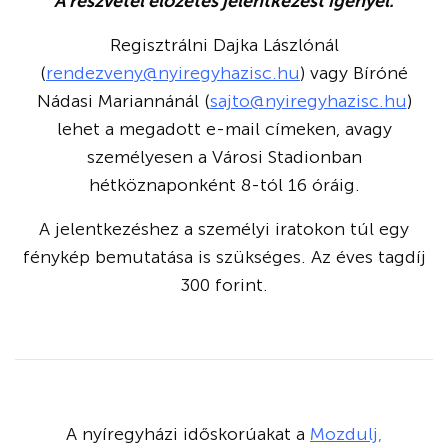
A részvétel előzetes jelentkezést igényel.
Regisztrálni Dajka Lászlónál
(
rendezveny@nyiregyhazisc.hu
) vagy Bíróné
Nádasi Mariannánál (
sajto@nyiregyhazisc.hu
)
lehet a megadott e-mail címeken, avagy
személyesen a Városi Stadionban
hétköznaponként 8-tól 16 óráig.
A jelentkezéshez a személyi iratokon túl egy
fénykép bemutatása is szükséges. Az éves tagdíj
300 forint.
A nyíregyházi időskorúakat a
Mozdulj,