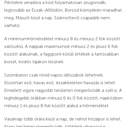
Péntekre virradóra a köd folyamatosan zsugorodik,
legtovább az Észak-Alföldön, Borsod környékén maradhat
meg. Másutt kisüt a nap. Számottevő csapadék nem
várható.
A minimumhőmérséklet mínusz 8 és mínusz 2 fok között
valószínű. A nappali maximumok mínusz 2 és plusz 6 fok
között alakulnak, a fagypont körüli értékek a tartósabban
borult, ködös tájakon lesznek.
Szombaton csak rövid napos időszakok lehetnek.
Elszórtan eső, havas eső, északkeleten havazás is lehet.
Emellett egyre nagyobb területen megerősödik a szél is. A
leghidegebb órákban mínusz 6 és 0 fok között, napközben
mínusz 1 és plusz 8 fok között alakul a hőmérséklet.
Vasárnap több órára kisüt a nap, de néhol hózápor is lehet.
Nagy területen megerősödik, többfelé viharossá is