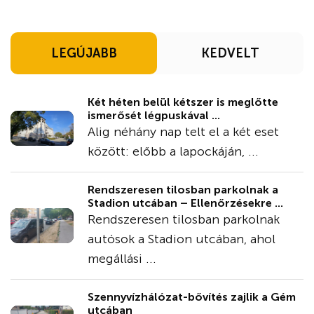
LEGÚJABB
KEDVELT
Két héten belül kétszer is meglőtte
ismerősét légpuskával ...
Alig néhány nap telt el a két eset
között: előbb a lapockáján, ...
Rendszeresen tilosban parkolnak a
Stadion utcában – Ellenőrzésekre ...
Rendszeresen tilosban parkolnak
autósok a Stadion utcában, ahol
megállási ...
Szennyvízhálózat-bővítés zajlik a Gém
utcában