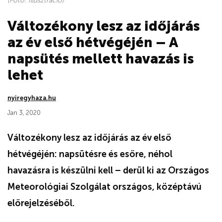
(Fotó: Illusztráció)
Változékony lesz az időjárás
az év első hétvégéjén – A
napsütés mellett havazás is
lehet
nyiregyhaza.hu
Jan 3, 2020
Változékony lesz az időjárás az év első
hétvégéjén: napsütésre és esőre, néhol
havazásra is készülni kell – derül ki az Országos
Meteorológiai Szolgálat országos, középtávú
előrejelzéséből.