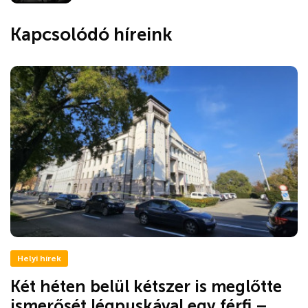
Kapcsolódó híreink
Helyi hírek
Két héten belül kétszer is meglőtte
ismerősét légpuskával egy férfi –