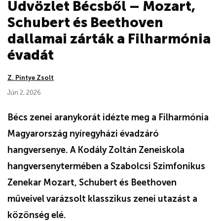
Üdvözlet Bécsből – Mozart,
Schubert és Beethoven
dallamai zárták a Filharmónia
évadát
Z. Pintye Zsolt
Jún 2, 2026
Bécs zenei aranykorát idézte meg a Filharmónia
Magyarország nyíregyházi évadzáró
hangversenye. A Kodály Zoltán Zeneiskola
hangversenytermében a Szabolcsi Szimfonikus
Zenekar Mozart, Schubert és Beethoven
műveivel varázsolt klasszikus zenei utazást a
közönség elé.