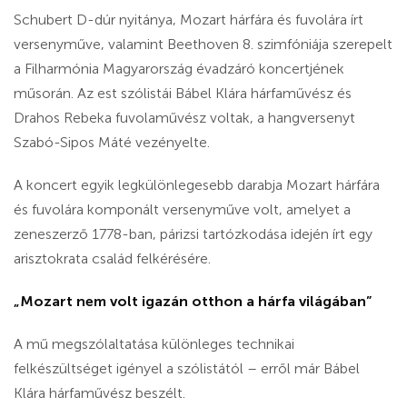
Schubert D-dúr nyitánya, Mozart hárfára és fuvolára írt
versenyműve, valamint Beethoven 8. szimfóniája szerepelt
a Filharmónia Magyarország évadzáró koncertjének
műsorán. Az est szólistái Bábel Klára hárfaművész és
Drahos Rebeka fuvolaművész voltak, a hangversenyt
Szabó-Sipos Máté vezényelte.
A koncert egyik legkülönlegesebb darabja Mozart hárfára
és fuvolára komponált versenyműve volt, amelyet a
zeneszerző 1778-ban, párizsi tartózkodása idején írt egy
arisztokrata család felkérésére.
„Mozart nem volt igazán otthon a hárfa világában”
A mű megszólaltatása különleges technikai
felkészültséget igényel a szólistától – erről már Bábel
Klára hárfaművész beszélt.