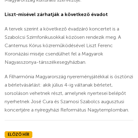
Liszt-misével zárhatják a következő évadot
A tervek szerint a következő évadzáró koncertet is a
Szabolcsi Szimfonikusokkal közösen rendezik meg. A
Cantemus Kórus közreműködésével Liszt Ferenc
Koronázási miséje csendülhet fel a Magyarok
Nagyasszonya-társszékesegyházban.
A Filharmónia Magyarország nyereményjátékkal is ösztönzi
a bérletvásárlást: akik július 4-ig váltanak bérletet,
sorsoláson vehetnek részt, amelynek nyertesei belépőt
nyerhetnek José Cura és Szamosi Szabolcs augusztusi
koncertjére a nyíregyházi Református Nagytemplomban.
ELŐZŐ HÍR