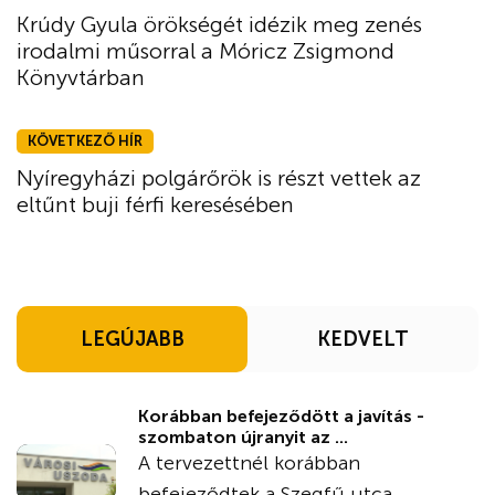
Krúdy Gyula örökségét idézik meg zenés
irodalmi műsorral a Móricz Zsigmond
Könyvtárban
KÖVETKEZŐ HÍR
Nyíregyházi polgárőrök is részt vettek az
eltűnt buji férfi keresésében
LEGÚJABB
KEDVELT
Korábban befejeződött a javítás -
szombaton újranyit az ...
A tervezettnél korábban
befejeződtek a Szegfű utca