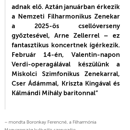
adnak elő. Aztán januárban érkezik
a Nemzeti Filharmonikus Zenekar
a 2025-ös csellóverseny
győztesével, Arne Zellerrel – ez
fantasztikus koncertnek ígérkezik.
Február 14-én, Valentin-napon
Verdi-operagálával készülünk a
Miskolci Szimfonikus Zenekarral,
Cser Ádámmal, Kriszta Kingával és
Kálmándi Mihály baritonnal”
– mondta Boronkay Ferencné, a Filharmónia
Magyarország kulturális szervezője.