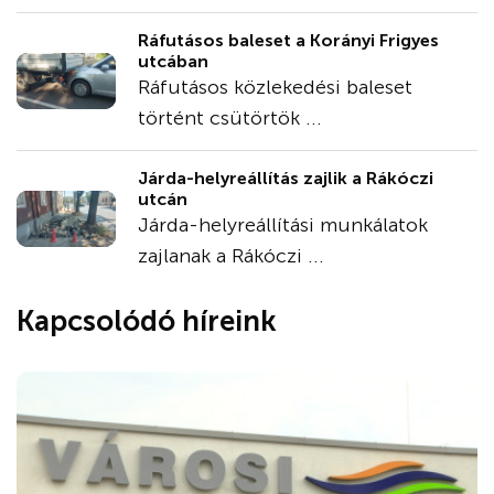
Ráfutásos baleset a Korányi Frigyes
utcában
Ráfutásos közlekedési baleset
történt csütörtök ...
Járda-helyreállítás zajlik a Rákóczi
utcán
Járda-helyreállítási munkálatok
zajlanak a Rákóczi ...
Kapcsolódó híreink