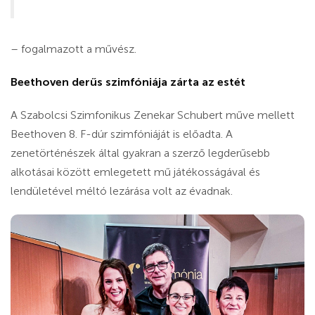
– fogalmazott a művész.
Beethoven derűs szimfóniája zárta az estét
A Szabolcsi Szimfonikus Zenekar Schubert műve mellett
Beethoven 8. F-dúr szimfóniáját is előadta. A
zenetörténészek által gyakran a szerző legderűsebb
alkotásai között emlegetett mű játékosságával és
lendületével méltó lezárása volt az évadnak.