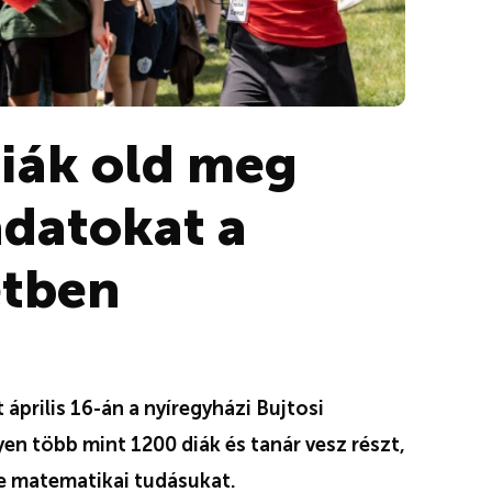
diák old meg
adatokat a
etben
prilis 16-án a nyíregyházi Bujtosi
en több mint 1200 diák és tanár vesz részt,
ze matematikai tudásukat.