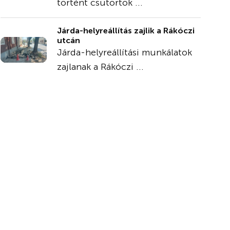
történt csütörtök ...
Járda-helyreállítás zajlik a Rákóczi
utcán
Járda-helyreállítási munkálatok
zajlanak a Rákóczi ...