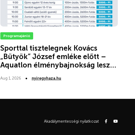
Programajánló
Sporttal tisztelegnek Kovács
„Bütyök” József emléke előtt –
Aquatlon élménybajnokság lesz...
Aug 1, 2026
nyiregyhaza.hu
Akadálymentességi nyilatkozat