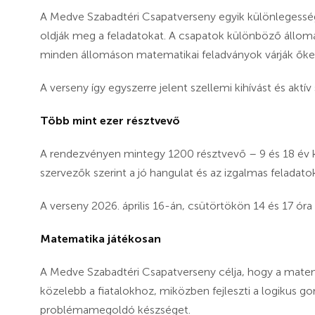
A Medve Szabadtéri Csapatverseny egyik különlegess
oldják meg a feladatokat. A csapatok különböző állomá
minden állomáson matematikai feladványok várják őke
A verseny így egyszerre jelent szellemi kihívást és akt
Több mint ezer résztvevő
A rendezvényen mintegy 1200 résztvevő – 9 és 18 év kö
szervezők szerint a jó hangulat és az izgalmas feladatok
A verseny 2026. április 16-án, csütörtökön 14 és 17 óra k
Matematika játékosan
A Medve Szabadtéri Csapatverseny célja, hogy a mate
közelebb a fiatalokhoz, miközben fejleszti a logikus 
problémamegoldó készséget.