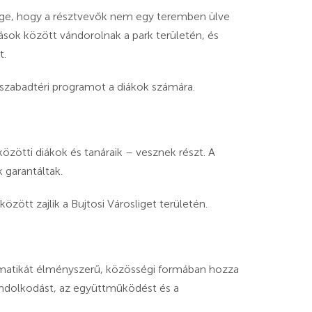
ége, hogy a résztvevők nem egy teremben ülve
sok között vándorolnak a park területén, és
t.
ív szabadtéri programot a diákok számára.
zötti diákok és tanáraik – vesznek részt. A
 garantáltak.
özött zajlik a Bujtosi Városliget területén.
matikát élményszerű, közösségi formában hozza
gondolkodást, az együttműködést és a