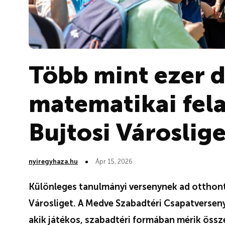
Több mint ezer 
matematikai fel
Bujtosi Városlig
nyiregyhaza.hu
Ápr 15, 2026
Különleges tanulmányi versenynek ad otthont á
Városliget. A Medve Szabadtéri Csapatverseny
akik játékos, szabadtéri formában mérik öss