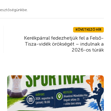
rkesztőségünkbe.
KÖVETKEZŐ HÍR
Kerékpárral fedezhetjük fel a Felső-
Tisza-vidék örökségét – indulnak a
2026-os túrák