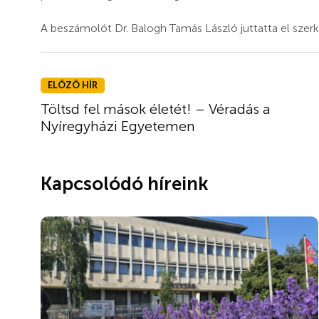
A beszámolót Dr. Balogh Tamás László juttatta el sze
ELŐZŐ HÍR
Töltsd fel mások életét! – Véradás a
Nyíregyházi Egyetemen
Kapcsolódó híreink