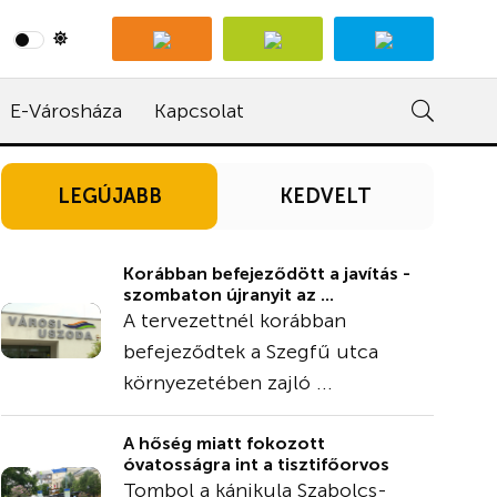
E-Városháza
Kapcsolat
LEGÚJABB
KEDVELT
Korábban befejeződött a javítás -
szombaton újranyit az ...
A tervezettnél korábban
befejeződtek a Szegfű utca
környezetében zajló ...
A hőség miatt fokozott
óvatosságra int a tisztifőorvos
Tombol a kánikula Szabolcs-