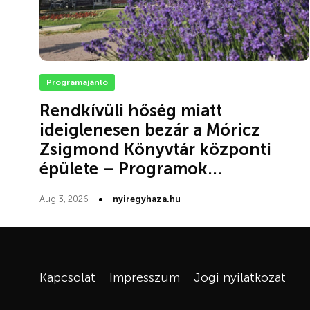
Programajánló
Rendkívüli hőség miatt
ideiglenesen bezár a Móricz
Zsigmond Könyvtár központi
épülete – Programok...
Aug 3, 2026
nyiregyhaza.hu
Kapcsolat
Impresszum
Jogi nyilatkozat