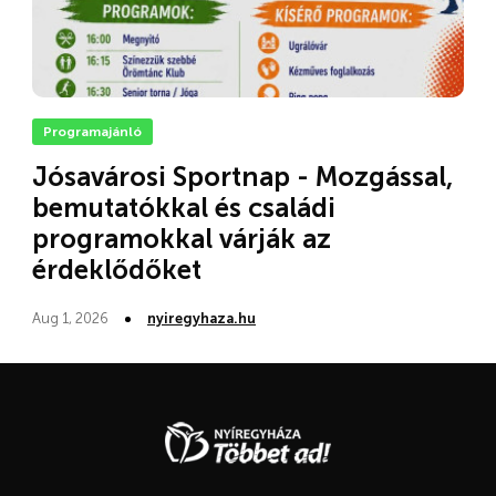
Programajánló
Jósavárosi Sportnap - Mozgással,
bemutatókkal és családi
programokkal várják az
érdeklődőket
Aug 1, 2026
nyiregyhaza.hu