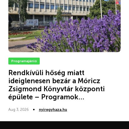
Programajánló
Rendkívüli hőség miatt
ideiglenesen bezár a Móricz
Zsigmond Könyvtár központi
épülete – Programok...
Aug 3, 2026
nyiregyhaza.hu