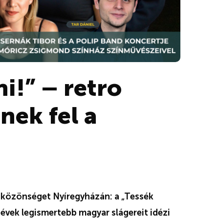
i!” – retro
nek fel a
 a közönséget Nyíregyházán: a „Tessék
 évek legismertebb magyar slágereit idézi