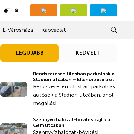
E-Városháza
Kapcsolat
LEGÚJABB
KEDVELT
Rendszeresen tilosban parkolnak a
Stadion utcában – Ellenőrzésekre ...
Rendszeresen tilosban parkolnak
autósok a Stadion utcában, ahol
megállási ...
Szennyvízhálózat-bővítés zajlik a
Gém utcában
Szennyvízhálózat-bővítési