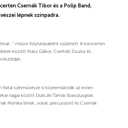
certen Csernák Tibor és a Polip Band,
vészei lépnek színpadra.
ztivál…” műsor folytatásaként született. A koncerten
többek között Ihász Gábor, Cserháti Zsuzsa és
rökzöldjei.
 fiatal színművésze is közreműködik az esten:
kar tagjai között Duliczki Tamás (basszusgitár,
ernák Mónika (ének, vokál, percussion) és Csernák