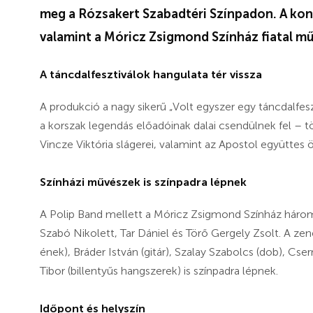
meg a Rózsakert Szabadtéri Színpadon. A kon
valamint a Móricz Zsigmond Színház fiatal mű
A táncdalfesztiválok hangulata tér vissza
A produkció a nagy sikerű „Volt egyszer egy táncdalfes
a korszak legendás előadóinak dalai csendülnek fel – 
Vincze Viktória slágerei, valamint az Apostol együttes ö
Színházi művészek is színpadra lépnek
A Polip Band mellett a Móricz Zsigmond Színház három
Szabó Nikolett, Tar Dániel és Törő Gergely Zsolt. A zene
ének), Bráder István (gitár), Szalay Szabolcs (dob), Cs
Tibor (billentyűs hangszerek) is színpadra lépnek.
Időpont és helyszín