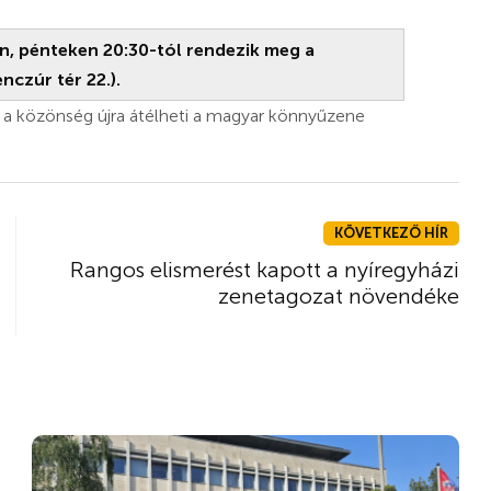
-én, pénteken 20:30-tól rendezik meg a
czúr tér 22.).
ol a közönség újra átélheti a magyar könnyűzene
KÖVETKEZŐ HÍR
Rangos elismerést kapott a nyíregyházi
zenetagozat növendéke