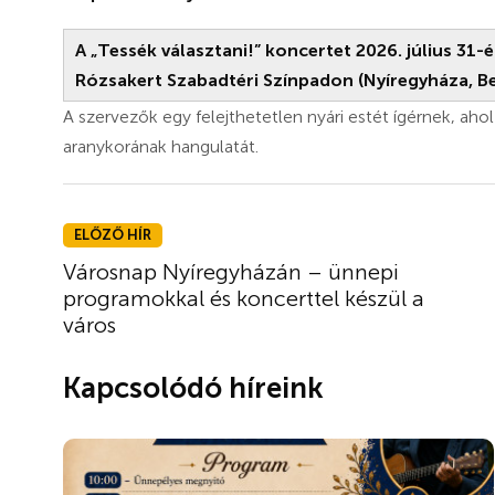
A „Tessék választani!” koncertet 2026. július 31
Rózsakert Szabadtéri Színpadon (Nyíregyháza, Ben
A szervezők egy felejthetetlen nyári estét ígérnek, ah
aranykorának hangulatát.
ELŐZŐ HÍR
Városnap Nyíregyházán – ünnepi
programokkal és koncerttel készül a
város
Kapcsolódó híreink