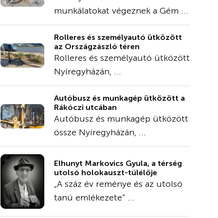
munkálatokat végeznek a Gém ...
Rolleres és személyautó ütközött
az Országzászló téren
Rolleres és személyautó ütközött
Nyíregyházán, ...
Autóbusz és munkagép ütközött a
Rákóczi utcában
Autóbusz és munkagép ütközött
össze Nyíregyházán, ...
Elhunyt Markovics Gyula, a térség
utolsó holokauszt-túlélője
„A száz év reménye és az utolsó
tanú emlékezete” ...