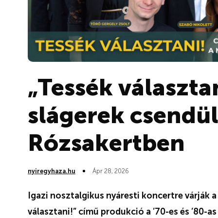
„Tessék választan
slágerek csendül
Rózsakertben
nyiregyhaza.hu
Ápr 28, 2026
Igazi nosztalgikus nyáresti koncertre várják
választani!” című produkció a ’70-es és ’80-as