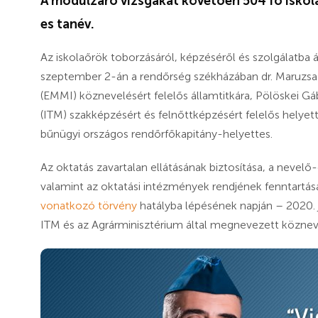
A modulzáró vizsgákat követően 504 fő iskola
es tanév.
Az iskolaőrök toborzásáról, képzéséről és szolgálatba á
szeptember 2-án a rendőrség székházában dr. Maruzsa 
(EMMI) köznevelésért felelős államtitkára, Pölöskei Gá
(ITM) szakképzésért és felnőttképzésért felelős helyette
bűnügyi országos rendőrfőkapitány-helyettes.
Az oktatás zavartalan ellátásának biztosítása, a nev
valamint az oktatási intézmények rendjének fenntartása
vonatkozó törvény
hatályba lépésének napján – 2020. 
ITM és az Agrárminisztérium által megnevezett köznev