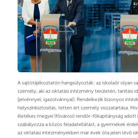
A sajtótájékoztatón hangsúlyozták: az iskolaőr olyan sa
személy, aki az oktatási intézmény területén, tanítási
(jelvénnyel, igazolvánnyal). Rendelkezik bizonyos intéz
helyszínbiztosítás, tetten ért személy visszatartása. Miv
illetékes megyei (fővárosi) rendőr-főkapitányság adot
szabályozza a közös feladatellátást, a gyermekek érdek
az oktatási intézményekben már évek óta jelen lévő isk