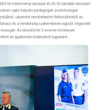
423 fő intézményi iskolaőr és 81 fő tartalék iskolaőr)
yszínen zajló képzés pedagógiai-pszichológiai
dulból, valamint rendvédelmi felkészítésből és
 Tanács és a rendőrség szakemberei együtt végezték
záróvizsgát. Az iskolaőrök 5 évente kötelesek
leti és gyakorlati tudásukról egyaránt.