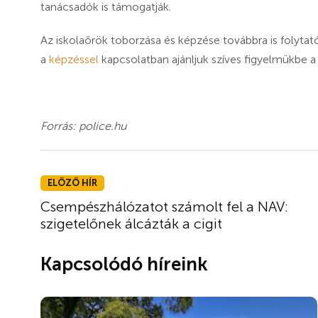
tanácsadók is támogatják.
Az iskolaőrök toborzása és képzése továbbra is folytat
a
képzéssel
kapcsolatban ajánljuk szíves figyelmükbe 
Forrás: police.hu
ELŐZŐ HÍR
Csempészhálózatot számolt fel a NAV:
szigetelőnek álcázták a cigit
Kapcsolódó híreink