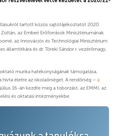
őr részvételével vette kezdetét a 2020/21-
llásukról tartott közös sajtótájékoztatót 2020.
Zoltán, az Emberi Erőforrások Minisztériumának
borné, az Innovációs és Technológiai Minisztérium
s államtitkára és dr. Töreki Sándor r. vezérőrnagy,
elő-oktató munka hatékonyságának támogatása,
 hívta életre az iskolaőrséget. A rendőrség –
a
július 16-án kezdte meg a toborzást, az EMMI, az
elési és oktatási intézményekbe.