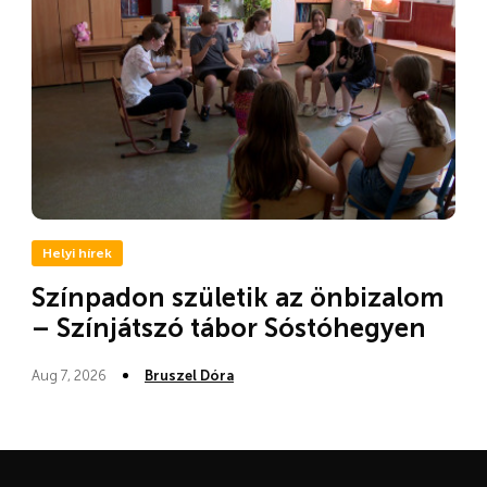
Helyi hírek
Színpadon születik az önbizalom
– Színjátszó tábor Sóstóhegyen
Aug 7, 2026
Bruszel Dóra