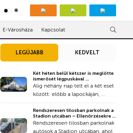
E-Városháza
Kapcsolat
LEGÚJABB
KEDVELT
Két héten belül kétszer is meglőtte
ismerősét légpuskával ...
Alig néhány nap telt el a két eset
között: előbb a lapockáján, ...
Rendszeresen tilosban parkolnak a
Stadion utcában – Ellenőrzésekre ...
Rendszeresen tilosban parkolnak
autósok a Stadion utcában, ahol