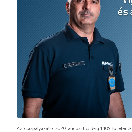
Az álláspályázatra 2020. augusztus 3-ig 1409 fő jelentk