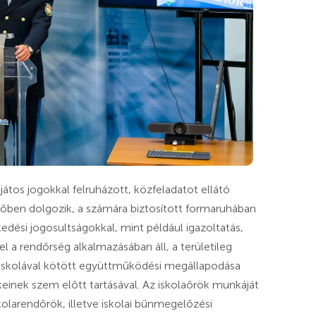
játos jogokkal felruházott, közfeladatot ellátó
 időben dolgozik, a számára biztosított formaruhában
kedési jogosultságokkal, mint például igazoltatás,
el a rendőrség alkalmazásában áll, a területileg
t iskolával kötött együttműködési megállapodása
einek szem előtt tartásával. Az iskolaőrök munkáját
olarendőrök, illetve iskolai bűnmegelőzési