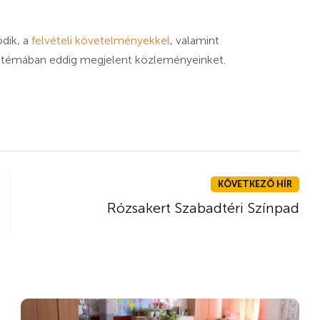
ódik, a
felvételi követelményekkel
, valamint
a témában eddig megjelent közleményeinket.
KÖVETKEZŐ HÍR
Rózsakert Szabadtéri Színpad