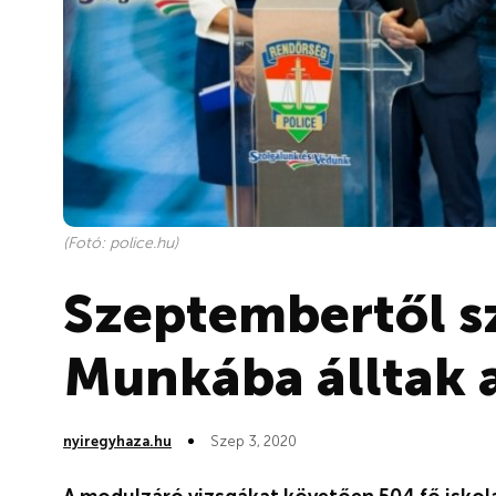
(Fotó: police.hu)
Szeptembertől s
Munkába álltak 
nyiregyhaza.hu
Szep 3, 2020