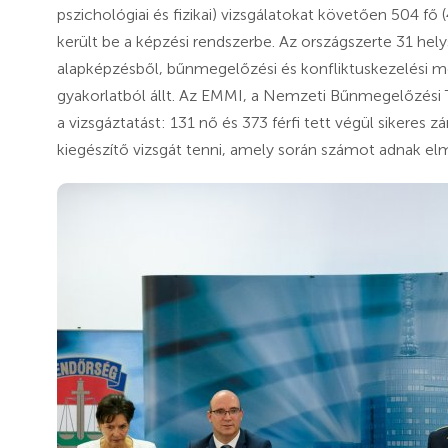
pszichológiai és fizikai) vizsgálatokat követően 504 fő (
került be a képzési rendszerbe. Az országszerte 31 hel
alapképzésből, bűnmegelőzési és konfliktuskezelési mo
gyakorlatból állt. Az EMMI, a Nemzeti Bűnmegelőzési
a vizsgáztatást: 131 nő és 373 férfi tett végül sikeres 
kiegészítő vizsgát tenni, amely során számot adnak elmé