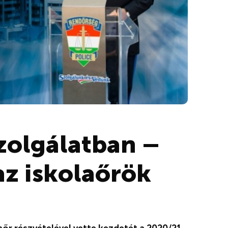
zolgálatban –
az iskolaőrök