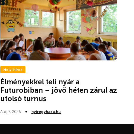
Helyi hírek
Élményekkel teli nyár a
Futurobiban – jövő héten zárul az
utolsó turnus
Aug 7, 2026
nyiregyhaza.hu