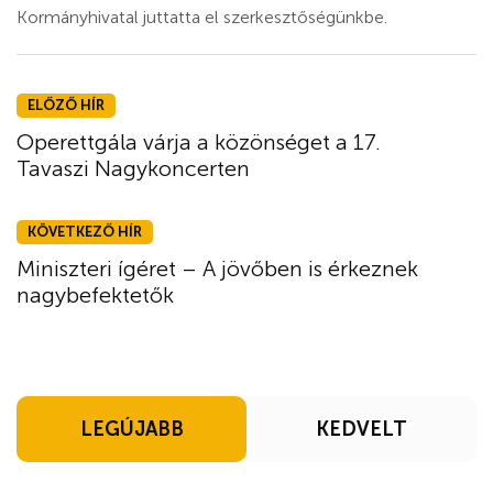
Kormányhivatal juttatta el szerkesztőségünkbe.
ELŐZŐ HÍR
Operettgála várja a közönséget a 17.
Tavaszi Nagykoncerten
KÖVETKEZŐ HÍR
Miniszteri ígéret – A jövőben is érkeznek
nagybefektetők
LEGÚJABB
KEDVELT