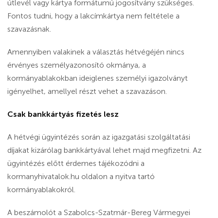
útlevél vagy kártya formátumú jogosítvány szükséges.
Fontos tudni, hogy a lakcímkártya nem feltétele a
szavazásnak.
Amennyiben valakinek a választás hétvégéjén nincs
érvényes személyazonosító okmánya, a
kormányablakokban ideiglenes személyi igazolványt
igényelhet, amellyel részt vehet a szavazáson.
Csak bankkártyás fizetés lesz
A hétvégi ügyintézés során az igazgatási szolgáltatási
díjakat kizárólag bankkártyával lehet majd megfizetni. Az
ügyintézés előtt érdemes tájékozódni a
kormanyhivatalok.hu oldalon a nyitva tartó
kormányablakokról.
A beszámolót a Szabolcs-Szatmár-Bereg Vármegyei