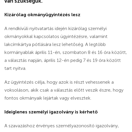
van szükségük.
Kizárólag okmányügyintézés lesz
A rendkívüli nyitvatartás idején kizárólag személyi
okmányokkal kapcsolatos ügyintézésre, valamint
lakcímkártya pótlására lesz lehetőség. A legtöbb
kormányablak április 11-én, szombaton 8 és 16 óra között,
a választás napján, április 12-én pedig 7 és 19 óra között
tart nyitva.
Az ügyintézés célja, hogy azok is részt vehessenek a
voksoláson, akik csak a választás előtt veszik észre, hogy
fontos okmányaik lejártak vagy elvesztek.
Ideiglenes személyi igazolvány is kérhető
A szavazáshoz érvényes személyazonosító igazolvány,