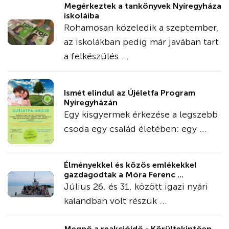
Megérkeztek a tankönyvek Nyíregyháza
iskoláiba
Rohamosan közeledik a szeptember,
az iskolákban pedig már javában tart
a felkészülés ...
Ismét elindul az Újéletfa Program
Nyíregyházán
Egy kisgyermek érkezése a legszebb
csoda egy család életében: egy ...
Élményekkel és közös emlékekkel
gazdagodtak a Móra Ferenc ...
Július 26. és 31. között igazi nyári
kalandban volt részük ...
Megnő a reakcióidő - Körültekintően