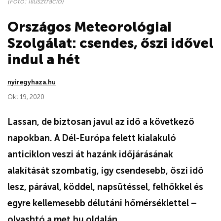
(Fotó: Illusztráció)
Országos Meteorológiai
Szolgálat: csendes, őszi idővel
indul a hét
nyiregyhaza.hu
Okt 19, 2020
Lassan, de biztosan javul az idő a következő
napokban. A Dél-Európa felett kialakuló
anticiklon veszi át hazánk időjárásának
alakítását szombatig, így csendesebb, őszi idő
lesz, párával, köddel, napsütéssel, felhőkkel és
egyre kellemesebb délutáni hőmérséklettel –
olvashtó a met.hu oldalán.