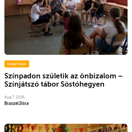
Helyi hírek
Színpadon születik az önbizalom –
Színjátszó tábor Sóstóhegyen
Aug 7, 2026
Bruszel Dóra