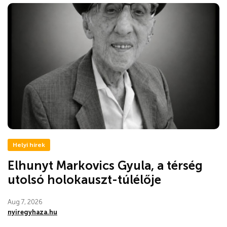
Helyi hírek
Elhunyt Markovics Gyula, a térség
utolsó holokauszt-túlélője
Aug 7, 2026
nyiregyhaza.hu