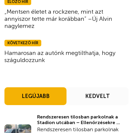
ELŐZŐ HÍR
„Mentsen életet a rockzene, mint azt
annyiszor tette már korábban” –Új Alvin
nagylemez
KÖVETKEZŐ HÍR
Hamarosan az autónk megtilthatja, hogy
száguldozzunk
LEGÚJABB
KEDVELT
Rendszeresen tilosban parkolnak a
Stadion utcában – Ellenőrzésekre ...
Rendszeresen tilosban parkolnak