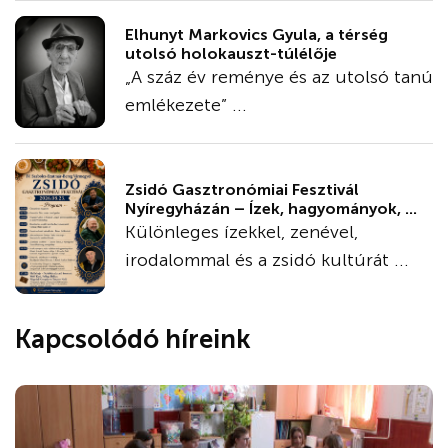
Elhunyt Markovics Gyula, a térség
utolsó holokauszt-túlélője
„A száz év reménye és az utolsó tanú
emlékezete” ...
Zsidó Gasztronómiai Fesztivál
Nyíregyházán – Ízek, hagyományok, ...
Különleges ízekkel, zenével,
irodalommal és a zsidó kultúrát ...
Kapcsolódó híreink