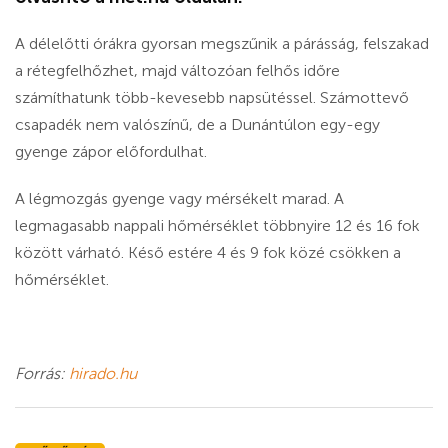
A délelőtti órákra gyorsan megszűnik a párásság, felszakad
a rétegfelhőzhet, majd változóan felhős időre
számíthatunk több-kevesebb napsütéssel. Számottevő
csapadék nem valószínű, de a Dunántúlon egy-egy
gyenge zápor előfordulhat.
A légmozgás gyenge vagy mérsékelt marad. A
legmagasabb nappali hőmérséklet többnyire 12 és 16 fok
között várható. Késő estére 4 és 9 fok közé csökken a
hőmérséklet.
Forrás:
hirado.hu