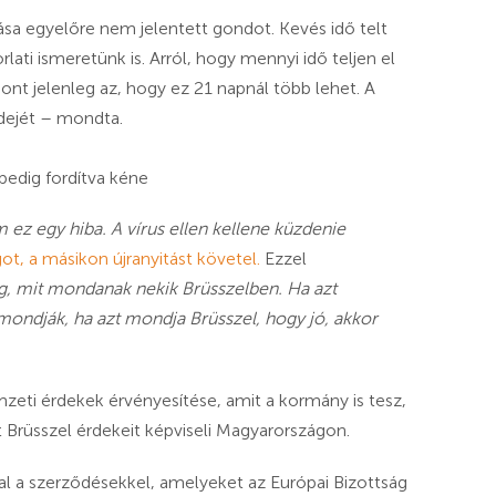
tása egyelőre nem jelentett gondot. Kevés idő telt
lati ismeretünk is. Arról, hogy mennyi idő teljen el
ont jelenleg az, hogy ez 21 napnál több lehet. A
ridejét – mondta.
pedig fordítva kéne
m ez egy hiba. A vírus ellen kellene küzdenie
ot, a másikon újranyitást követel.
Ezzel
gg, mit mondanak nekik Brüsszelben. Ha azt
 mondják, ha azt mondja Brüsszel, hogy jó, akkor
emzeti érdekek érvényesítése, amit a kormány is tesz,
ont Brüsszel érdekeit képviseli Magyarországon.
 a szerződésekkel, amelyeket az Európai Bizottság