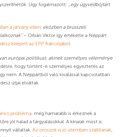
yszeríthetők. Úgy fogalmazott:
„egy ügyvédbojtárt
ban a járvány ellen
,
eközben a brüsszeli
lalkoznak”
– Orbán Viktor így értékelte a Néppárt
desz kilépett az EPP frakciójából.
an európai politikust, akinek személyes véleménye
kérdésre, hogy történt-e személyes egyeztetés az
gy nem. A Néppártból való kiválással kapcsolatban
sz útjai elváltak.
 nincs probléma
, még hamarabb is érkeznek a
lőre jól halad a tárgyalásokkal. A kínaiak most is
nyit vállaltak.
Az oroszok is jó ütemben szállítanak
,