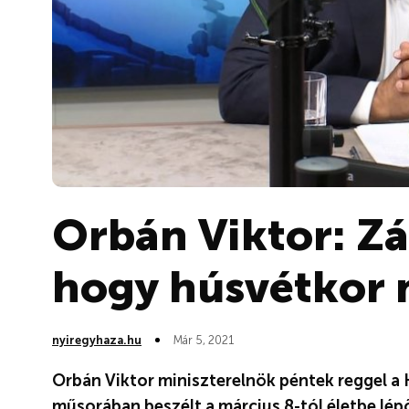
Orbán Viktor: Zár
hogy húsvétkor 
nyiregyhaza.hu
Már 5, 2021
Orbán Viktor miniszterelnök péntek reggel a
műsorában beszélt a március 8-tól életbe lép