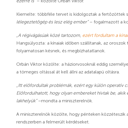
ezerre is”
– közölte Orbán Viktor.
Kiemelte: többféle tervet is kidolgoztak a fertőzötte
lélegeztetőgép és lesz elég ember”
– fogalmazott a k
„A régivágásúak közé tartozom,
ezért fordultam a kína
Hangsúlyozta: a kínaiak időben szállítanak, az oroszok 
folyamatosan késnek, és megbízhatatlanok.
Orbán Viktor közölte:
a háziorvosoknál eddig személye
a tömeges oltással át kell állni az adatalapú oltásra.
„Itt előfordultak problémák, ezért egy külön operatív cso
Előfordulhatott, hogy olyan embereket hívtak be, akik
lakhelyük”
–mondta a miniszterelnök.
A miniszterelnök közölte, hogy pénteken közzéteszik az
rendszerben a felmerült kérdéseket.