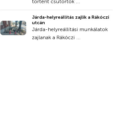
történt csütörtök ...
Járda-helyreállítás zajlik a Rákóczi
utcán
Járda-helyreállítási munkálatok
zajlanak a Rákóczi ...