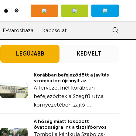
E-Városháza
Kapcsolat
LEGÚJABB
KEDVELT
Korábban befejeződött a javítás -
szombaton újranyit az ...
A tervezettnél korábban
befejeződtek a Szegfű utca
környezetében zajló ...
A hőség miatt fokozott
óvatosságra int a tisztifőorvos
Tombol a kánikula Szabolcs-