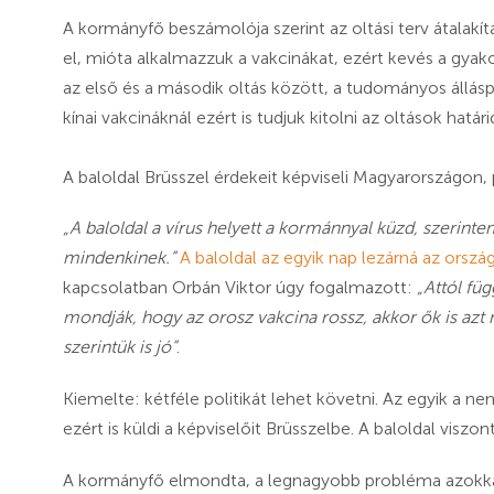
A kormányfő beszámolója szerint az oltási terv átalakí
el, mióta alkalmazzuk a vakcinákat, ezért kevés a gyakor
az első és a második oltás között, a tudományos állásp
kínai vakcináknál ezért is tudjuk kitolni az oltások hatá
A baloldal Brüsszel érdekeit képviseli Magyarországon, 
„A baloldal a vírus helyett a kormánnyal küzd, szerinte
mindenkinek.”
A baloldal az egyik nap lezárná az ország
kapcsolatban Orbán Viktor úgy fogalmazott:
„
Attól fü
mondják, hogy az orosz vakcina rossz, akkor ők is azt
szerintük is jó”
.
Kiemelte:
kétféle politikát lehet követni. Az egyik a n
ezért is küldi a képviselőit Brüsszelbe. A baloldal visz
A kormányfő elmondta, a legnagyobb probléma azokkal