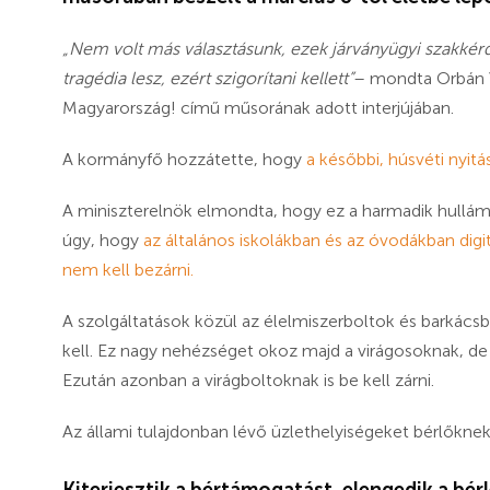
„Nem volt más választásunk, ezek járványügyi szakké
tragédia lesz, ezért szigorítani kellett”
– mondta Orbán V
Magyarország! című műsorának adott interjújában.
A kormányfő hozzátette, hogy
a későbbi, húsvéti nyitá
A miniszterelnök elmondta, hogy ez a harmadik hullám
úgy, hogy
az általános iskolákban és az óvodákban digit
nem kell bezárni.
A szolgáltatások közül az élelmiszerboltok és barkács
kell. Ez nagy nehézséget okoz majd a virágosoknak, de 
Ezután azonban a virágboltoknak is be kell zárni.
Az állami tulajdonban lévő üzlethelyiségeket bérlőknek 
Kiterjesztik a bértámogatást, elengedik a bérl