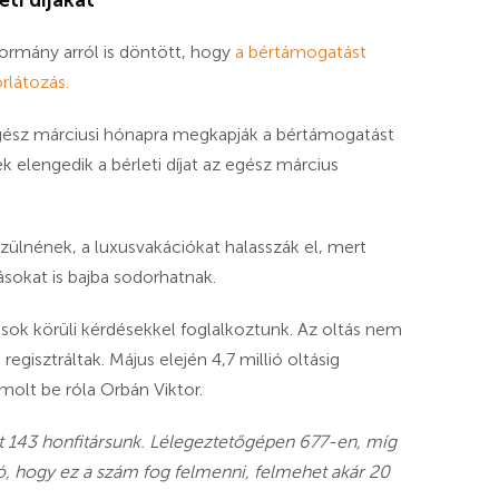
ormány arról is döntött, hogy
a bértámogatást
rlátozás.
 egész márciusi hónapra megkapják a bértámogatást
elengedik a bérleti díjat az egész március
szülnének, a luxusvakációkat halasszák el, mert
okat is bajba sodorhatnak.
ások körüli kérdésekkel foglalkoztunk. Az oltás nem
gisztráltak. Május elején 4,7 millió oltásig
ámolt be róla Orbán Viktor.
yt 143 honfitársunk. Lélegeztetőgépen 677-en, míg
ó, hogy ez a szám fog felmenni, felmehet akár 20