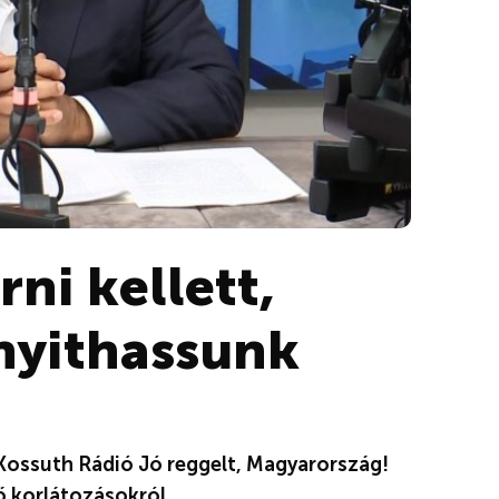
ni kellett,
nyithassunk
 Kossuth Rádió Jó reggelt, Magyarország!
ő korlátozásokról.