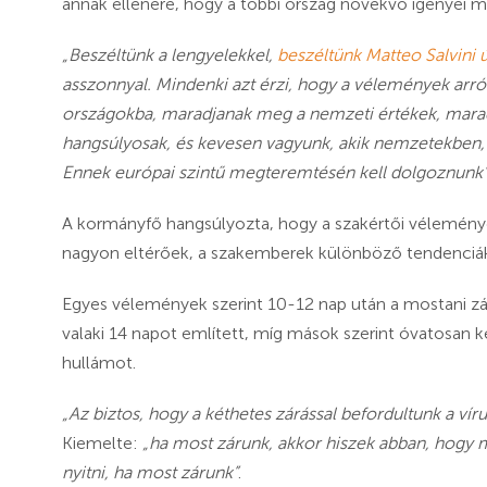
annak ellenére, hogy a többi ország növekvő igényei mi
„Beszéltünk a lengyelekkel,
beszéltünk Matteo Salvini ú
asszonnyal. Mindenki azt érzi, hogy a vélemények arró
országokba, maradjanak meg a nemzeti értékek, mara
hangsúlyosak, és kevesen vagyunk, akik nemzetekbe
Ennek európai szintű megteremtésén kell dolgoznunk
A kormányfő hangsúlyozta, hogy a szakértői véleménye
nagyon eltérőek, a szakemberek különböző tendenciáka
Egyes vélemények szerint 10-12 nap után a mostani zá
valaki 14 napot említett, míg mások szerint óvatosan kel
hullámot.
„Az biztos, hogy a kéthetes zárással befordultunk a ví
Kiemelte:
„ha most zárunk, akkor hiszek abban, hogy 
nyitni, ha most zárunk”
.