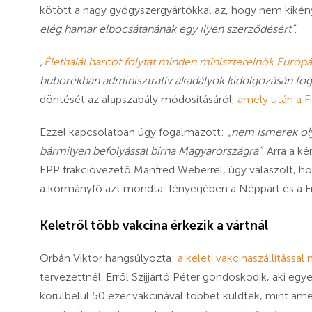
kötött a nagy gyógyszergyártókkal az, hogy nem kikén
elég hamar elbocsátanának egy ilyen szerződésért”
.
„
Élethalál harcot folytat minden miniszterelnök Európá
buborékban adminisztratív akadályok kidolgozásán fog
döntését az alapszabály módosításáról,
amely után a Fi
Ezzel kapcsolatban úgy fogalmazott:
„nem ismerek oly
bármilyen befolyással bírna Magyarországra”
. Arra a 
EPP frakcióvezető Manfred Weberrel, úgy válaszolt, ho
a kormányfő azt mondta: lényegében a Néppárt és a Fide
Keletről több vakcina érkezik a vártnál
Orbán Viktor hangsúlyozta:
a keleti vakcinaszállítással
tervezettnél. Erről Szijjártó Péter gondoskodik, aki egye
körülbelül 50 ezer vakcinával többet küldtek, mint amen