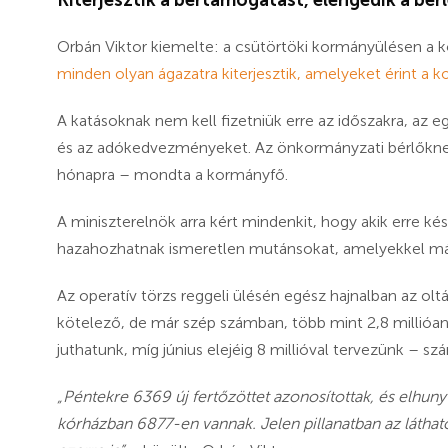
Orbán Viktor kiemelte: a csütörtöki kormányülésen a k
minden olyan ágazatra kiterjesztik, amelyeket érint a ko
A katásoknak nem kell fizetniük erre az időszakra, az
és az adókedvezményeket. Az önkormányzati bérlőknek 
hónapra
– mondta a kormányfő.
A miniszterelnök arra kért mindenkit, hogy akik erre ké
hazahozhatnak ismeretlen mutánsokat, amelyekkel más
Az operatív törzs reggeli ülésén egész hajnalban az olt
kötelező, de már szép számban, több mint 2,8 millióan re
juthatunk, míg június elejéig 8 millióval tervezünk – sz
„Péntekre 6369 új fertőzöttet azonosítottak, és elhun
kórházban 6877-en vannak. Jelen pillanatban az láthat