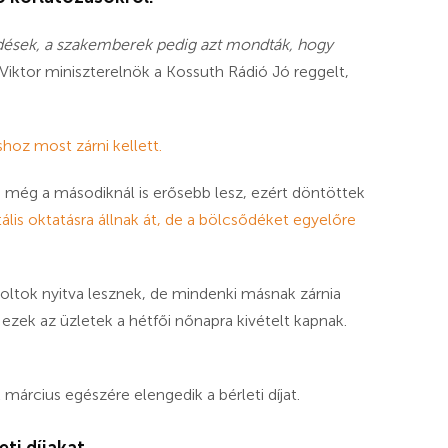
rdések, a szakemberek pedig azt mondták, hogy
iktor miniszterelnök a Kossuth Rádió Jó reggelt,
shoz most zárni kellett.
 még a másodiknál is erősebb lesz,
ezért döntöttek
ális oktatásra állnak át, de a bölcsődéket egyelőre
boltok nyitva lesznek, de mindenki másnak zárnia
ezek az üzletek a hétfői nőnapra kivételt kapnak.
március egészére elengedik a bérleti díjat.
eti díjakat