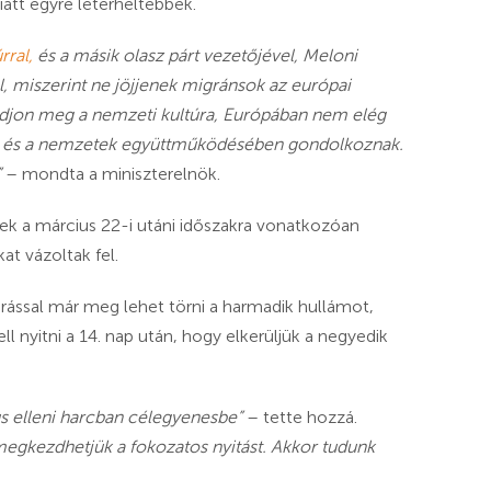
att egyre leterheltebbek.
rral
,
és a másik olasz párt vezetőjével, Meloni
l, miszerint ne jöjjenek migránsok az európai
djon meg a nemzeti kultúra, Európában nem elég
n, és a nemzetek együttműködésében gondolkoznak.
”
– mondta a miniszterelnök.
k a március 22-i utáni időszakra vonatkozóan
t vázoltak fel.
rással már meg lehet törni a harmadik hullámot,
l nyitni a 14. nap után, hogy elkerüljük a negyedik
rus elleni harcban célegyenesbe”
– tette hozzá.
megkezdhetjük a fokozatos nyitást.
Akkor tudunk