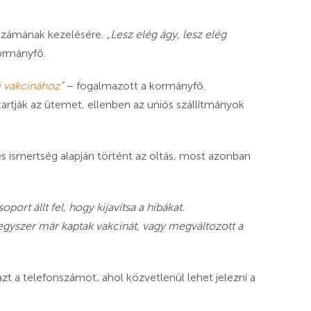
k számának kezelésére.
„Lesz elég ágy, lesz elég
ormányfő.
i vakcinához
”
– fogalmazott a kormányfő.
tartják az ütemet, ellenben az uniós szállítmányok
s ismertség alapján történt az oltás, most azonban
port állt fel, hogy kijavítsa a hibákat.
 egyszer már kaptak vakcinát, vagy megváltozott a
t a telefonszámot, ahol közvetlenül lehet jelezni a