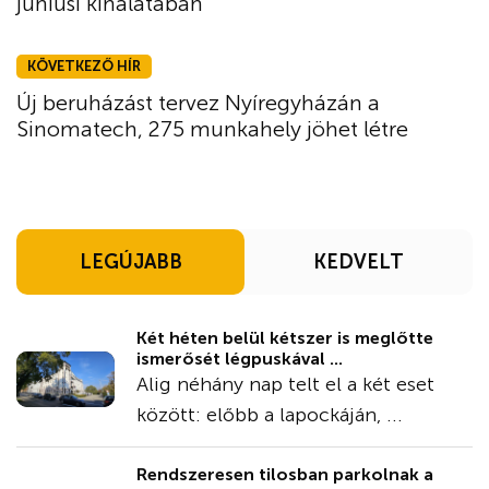
júniusi kínálatában
KÖVETKEZŐ HÍR
Új beruházást tervez Nyíregyházán a
Sinomatech, 275 munkahely jöhet létre
LEGÚJABB
KEDVELT
Két héten belül kétszer is meglőtte
ismerősét légpuskával ...
Alig néhány nap telt el a két eset
között: előbb a lapockáján, ...
Rendszeresen tilosban parkolnak a