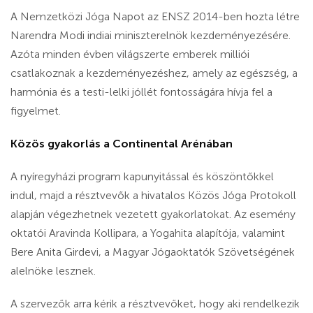
A Nemzetközi Jóga Napot az ENSZ 2014-ben hozta létre
Narendra Modi indiai miniszterelnök kezdeményezésére.
Azóta minden évben világszerte emberek milliói
csatlakoznak a kezdeményezéshez, amely az egészség, a
harmónia és a testi-lelki jóllét fontosságára hívja fel a
figyelmet.
Közös gyakorlás a Continental Arénában
A nyíregyházi program kapunyitással és köszöntőkkel
indul, majd a résztvevők a hivatalos Közös Jóga Protokoll
alapján végezhetnek vezetett gyakorlatokat. Az esemény
oktatói Aravinda Kollipara, a Yogahita alapítója, valamint
Bere Anita Girdevi, a Magyar Jógaoktatók Szövetségének
alelnöke lesznek.
A szervezők arra kérik a résztvevőket, hogy aki rendelkezik