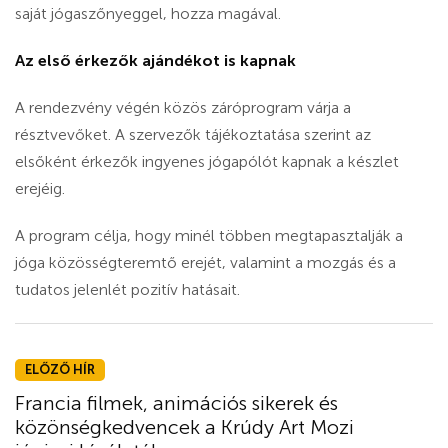
saját jógaszőnyeggel, hozza magával.
Az első érkezők ajándékot is kapnak
A rendezvény végén közös záróprogram várja a
résztvevőket. A szervezők tájékoztatása szerint az
elsőként érkezők ingyenes jógapólót kapnak a készlet
erejéig.
A program célja, hogy minél többen megtapasztalják a
jóga közösségteremtő erejét, valamint a mozgás és a
tudatos jelenlét pozitív hatásait.
ELŐZŐ HÍR
Francia filmek, animációs sikerek és
közönségkedvencek a Krúdy Art Mozi