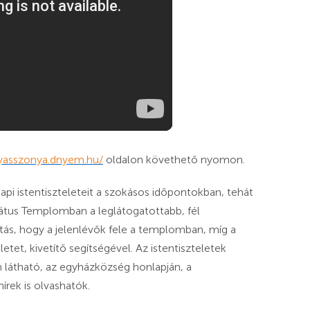
yasszonya.dnyem.hu/
oldalon követhető nyomon.
i istentiszteleteit a szokásos időpontokban, tehát
mátus Templomban a leglátogatottabb, fél
tás, hogy a jelenlévők fele a templomban, míg a
etet, kivetítő segítségével. Az istentiszteletek
 látható, az egyházközség honlapján, a
írek is olvashatók.