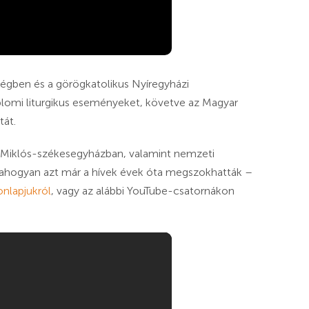
égben és a görögkatolikus
Nyíregyházi
lomi liturgikus eseményeket, követve az Magyar
tát.
 Miklós-székesegyházban, valamint nemzeti
 ahogyan azt már a hívek évek óta megszokhatták –
onlapjukról
, vagy az alábbi YouTube-csatornákon