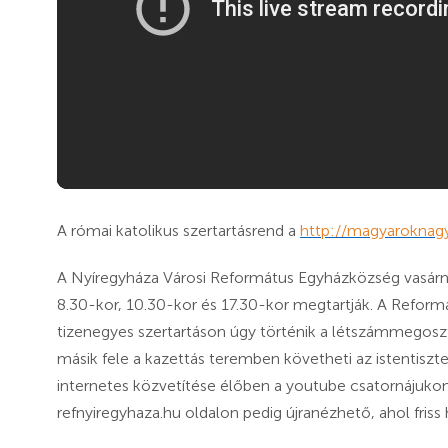
A római katolikus szertartásrend a
http://magyaroknag
A Nyíregyháza Városi Református Egyházközség vasárnap
8.30-kor, 10.30-kor és 17.30-kor megtartják. A Refor
tizenegyes szertartáson úgy történik a létszámmegosz
másik fele a kazettás teremben követheti az istentisztel
internetes közvetítése élőben a youtube csatornájukon
refnyiregyhaza.hu oldalon pedig újranézhető, ahol friss h