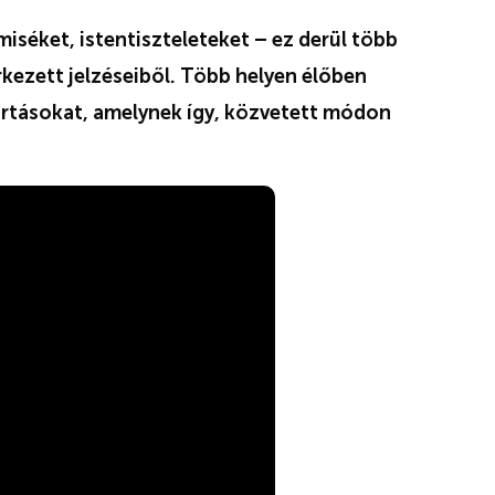
iséket, istentiszteleteket – ez derül több
ezett jelzéseiből. Több helyen élőben
rtartásokat, amelynek így, közvetett módon