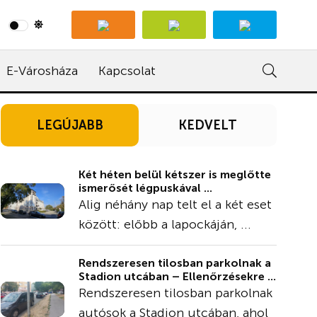
E-Városháza
Kapcsolat
LEGÚJABB
KEDVELT
Két héten belül kétszer is meglőtte
ismerősét légpuskával ...
Alig néhány nap telt el a két eset
között: előbb a lapockáján, ...
Rendszeresen tilosban parkolnak a
Stadion utcában – Ellenőrzésekre ...
Rendszeresen tilosban parkolnak
autósok a Stadion utcában, ahol