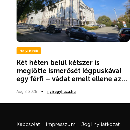
Helyi hírek
Két héten belül kétszer is
meglőtte ismerősét légpuskával
egy férfi – vádat emelt ellene az...
Aug 8, 2026
nyiregyhaza.hu
Kapcsolat
Impresszum
Jogi nyilatkozat