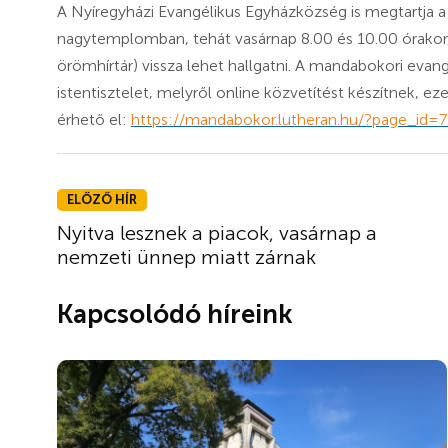
A Nyíregyházi Evangélikus Egyházközség is megtartja a 
nagytemplomban, tehát vasárnap 8.00 és 10.00 órakor
örömhírtár) vissza lehet hallgatni. A mandabokori evan
istentisztelet, melyről online közvetítést készítnek, ez
érhető el:
https://mandabokor.lutheran.hu/?page_id=
ELŐZŐ HÍR
Nyitva lesznek a piacok, vasárnap a
nemzeti ünnep miatt zárnak
Kapcsolódó híreink