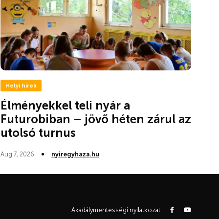
Helyi hírek
Élményekkel teli nyár a
Futurobiban – jövő héten zárul az
utolsó turnus
Aug 7, 2026
nyiregyhaza.hu
Akadálymentességi nyilatkozat