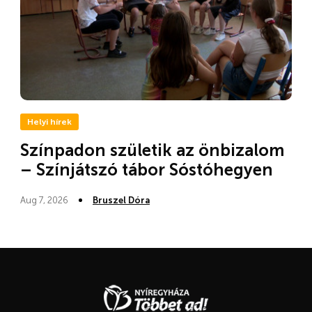
Helyi hírek
Színpadon születik az önbizalom
– Színjátszó tábor Sóstóhegyen
Aug 7, 2026
Bruszel Dóra