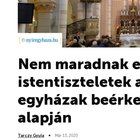
Nem maradnak el
istentiszteletek 
egyházak beérkez
alapján
Tarczy Gyula
Már 13, 2020