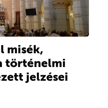
 misék,
a történelmi
ett jelzései