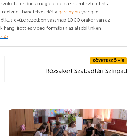
szokott rendnek megfelelően az istentiszteleteit a
, melynek hangfelvételét a
garainy.hu
(hangzó
gélikus gyülekezetben vasárnap 10.00 órakor van az
ek hang, írott és videó formában az alábbi linken
7255
KÖVETKEZŐ HÍR
Rózsakert Szabadtéri Színpad