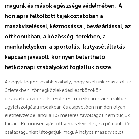
magunk és mások egészsége védelmében. A
honlapra feltöltött tájékoztatóban a
maszkviseléssel, kézmosással, bevásárlással, az
otthonukban, a közösségi terekben, a
munkahelyeken, a sportolás, kutyasétáltatás
kapcsán javasolt könnyen betartható
hétköznapi szabályokat foglaltuk össze.
Az egyik legfontosabb szabály, hogy viseljünk maszkot az
üzletekben, tömegközlekedési eszközökön,
bevásárlóközpontok területén, mozikban, színházakban,
ügyfélszolgálati irodákban és alapvetően minden olyan
élethelyzetbe, ahol a 1,5 méteres távolságot nem tudjuk
tartani. Különösen ajánlott a maszkviselet, ha például idős
családtagunkat látogatjuk meg. A helyes maszkviselet