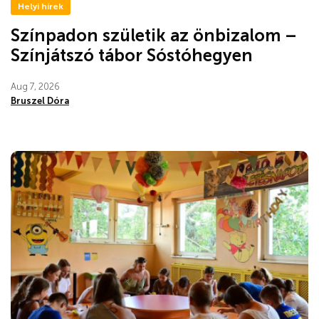
Helyi hírek
Színpadon születik az önbizalom –
Színjátszó tábor Sóstóhegyen
Aug 7, 2026
Bruszel Dóra