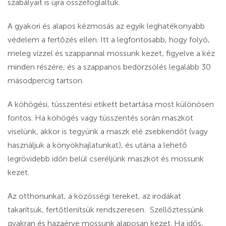
szabályait is újra összefoglaltuk.
A gyakori és alapos kézmosás az egyik leghatékonyabb
védelem a fertőzés ellen. Itt a legfontosabb, hogy folyó,
meleg vízzel és szappannal mossunk kezet, figyelve a kéz
minden részére, és a szappanos bedörzsölés legalább 30
másodpercig tartson.
A köhögési, tüsszentési etikett betartása most különösen
fontos. Ha köhögés vagy tüsszentés során maszkot
viselünk, akkor is tegyünk a maszk elé zsebkendőt (vagy
használjuk a könyökhajlatunkat), és utána a lehető
legrövidebb időn belül cseréljünk maszkot és mossunk
kezet.
Az otthonunkat, a közösségi tereket, az irodákat
takarítsuk, fertőtlenítsük rendszeresen. Szellőztessünk
gyakran és hazaérve mossunk alaposan kezet. Ha idős,