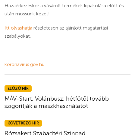
Hazaérkezéskor a vásárolt termékek kipakolása előtt és
után mossunk kezet!
Itt olvashatja
részletesen az ajánlott magatartási
szabályokat.
koronavirus.gov.hu
ELŐZŐ HÍR
MÁV-Start, Volánbusz: hétfőtől tovább
szigorítják a maszkhasználatot
KÖVETKEZŐ HÍR
Rózsakert Szabadtéri Színpad