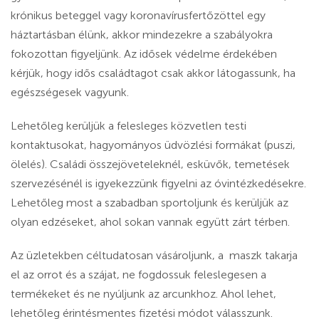
krónikus beteggel vagy koronavírusfertőzöttel egy
háztartásban élünk, akkor mindezekre a szabályokra
fokozottan figyeljünk. Az idősek védelme érdekében
kérjük, hogy idős családtagot csak akkor látogassunk, ha
egészségesek vagyunk.
Lehetőleg kerüljük a felesleges közvetlen testi
kontaktusokat, hagyományos üdvözlési formákat (puszi,
ölelés). Családi összejöveteleknél, esküvők, temetések
szervezésénél is igyekezzünk figyelni az óvintézkedésekre.
Lehetőleg most a szabadban sportoljunk és kerüljük az
olyan edzéseket, ahol sokan vannak együtt zárt térben.
Az üzletekben céltudatosan vásároljunk, a maszk takarja
el az orrot és a szájat, ne fogdossuk feleslegesen a
termékeket és ne nyúljunk az arcunkhoz. Ahol lehet,
lehetőleg érintésmentes fizetési módot válasszunk.