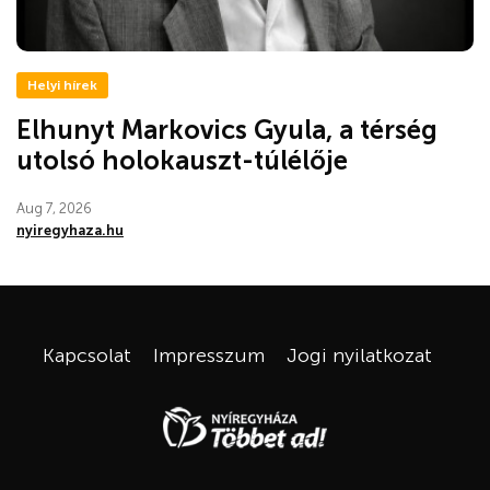
Helyi hírek
Elhunyt Markovics Gyula, a térség
utolsó holokauszt-túlélője
Aug 7, 2026
nyiregyhaza.hu
Kapcsolat
Impresszum
Jogi nyilatkozat