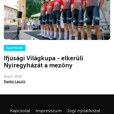
Sporthírek
Ifjúsági Világkupa - elkerüli
Nyíregyházát a mezőny
Aug 5, 2026
Dankó László
Kapcsolat
Impresszum
Jogi nyilatkozat