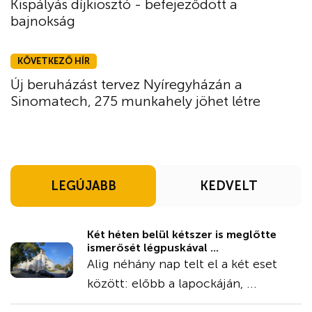
Kispályás díjkiosztó - befejeződött a
bajnokság
KÖVETKEZŐ HÍR
Új beruházást tervez Nyíregyházán a
Sinomatech, 275 munkahely jöhet létre
LEGÚJABB
KEDVELT
Két héten belül kétszer is meglőtte
ismerősét légpuskával ...
Alig néhány nap telt el a két eset
között: előbb a lapockáján, ...