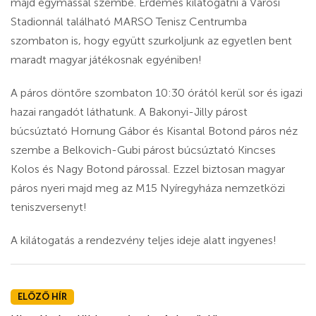
majd egymással szembe. Érdemes kilátogatni a Városi
Stadionnál található MARSO Tenisz Centrumba
szombaton is, hogy együtt szurkoljunk az egyetlen bent
maradt magyar játékosnak egyéniben!
A páros döntőre szombaton 10:30 órától kerül sor és igazi
hazai rangadót láthatunk. A Bakonyi-Jilly párost
búcsúztató Hornung Gábor és Kisantal Botond páros néz
szembe a Belkovich-Gubi párost búcsúztató Kincses
Kolos és Nagy Botond párossal. Ezzel biztosan magyar
páros nyeri majd meg az M15 Nyíregyháza nemzetközi
teniszversenyt!
A kilátogatás a rendezvény teljes ideje alatt ingyenes!
ELŐZŐ HÍR