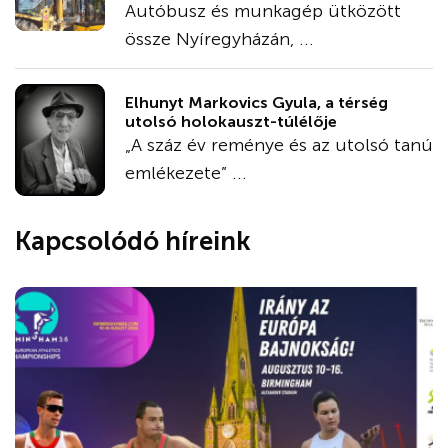
Autóbusz és munkagép ütközött
össze Nyíregyházán, ...
Elhunyt Markovics Gyula, a térség
utolsó holokauszt-túlélője
„A száz év reménye és az utolsó tanú
emlékezete” ...
Kapcsolódó híreink