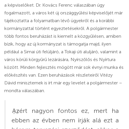
a képviselőket. Dr. Kovács Ferenc válaszában úgy
fogalmazott, a város két új országgyűlési képviselőjét már
tájékoztatta a folyamatban lévő ügyekről és a korábbi
kormányzattal történt egyeztetésekről. A polgármester
több fontos beruházást is kiemelt a közgyűlésen, amiben
bízik, hogy az új kormányzat is támogatja majd, ilyen
például a Simai úti felüljáró, a Tokaji úti aluljáró, valamint a
város körüli körgyűrű lezárására, Nyírszőlős és Nyírtura
között. Minden fejlesztés mögött már sok évnyi munka és
előkészítés van. Ezen beruházások részleteiről Vitézy
Dávid miniszternek is írt már egy levelet a polgármester –
mondta válaszában.
Azért nagyon fontos ez, mert ha
ebben az évben nem írják alá ezt a