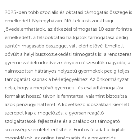
2025-ben több szociális és oktatási támogatás összege is
emelkedett Nyíregyházán. Nőttek a rászorultsági
jövedelemhatárok, az étkezési támogatás 10 ezer forintra
emelkedett, a felsőoktatási hallgatók támogatása pedig
szintén magasabb összeggel vált elérhetővé. Emellett
bővült a helyi buszközlekedési támogatás is: a rendszeres
gyermekvédelmi kedvezményben részesülők nagyobb, a
halmozottan hátrányos helyzetű gyermekek pedig teljes
támogatást kapnak a bérletjegyekhez. Az önkormányzat
célja, hogy a meglévő gyermek- és családtámogatási
formákat hosszú távon is fenntartsa, valamint biztosítsa
azok pénzügyi hátterét. A következő időszakban kiemelt
szerepet kap a megelőzés, a gyorsan reagáló
szolgáltatások fejlesztése és a családokat támogató
közösségi szemlélet erősítése. Fontos feladat a digitális
megoldások, az online tanácsadás és a prevenciós