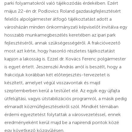
parki folyamatokról való tájékozódás érdekében. Ezért
május 22-én dr. Podlovics Roland gazdaságfejlesztésért
felelős alpolgármester átfogó tájékoztatást adott a
városházán minden önkormányzati képviselőt invitálva egy
hosszabb munkamegbeszélés keretében az ipari park
fejlesztéséről, annak szükségességéről. A frakcióvezető
most azt kérte, hogy hasonló részletes tájékoztatást
kapjon a lakosság is. Ezzel dr. Kovács Ferenc polgármester
is egyet értett. Jeszenszki András arról is beszélt, hogy a
frakciójuk korábban két előterjesztés-tervezetet is
készített, amelyet végül visszavontak és majd
szeptemberben kerül a testület elé. Az egyik egy újfajta
útfelújítási, vagyis útstabilizációs programról, a másik pedig
elmaradt közműfejlesztésekről szól. Mindkét témában
érdemi egyeztetést folytattak a városvezetéssel, ennek
eredményeként kerül majd be a napirendi pontok közé
egy következő közgyűlésen.