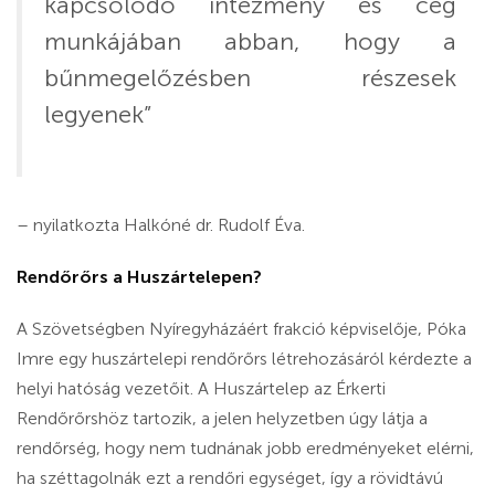
kapcsolódó intézmény és cég
munkájában abban, hogy a
bűnmegelőzésben részesek
legyenek”
– nyilatkozta Halkóné dr. Rudolf Éva.
Rendőrőrs a Huszártelepen?
A Szövetségben Nyíregyházáért frakció képviselője, Póka
Imre egy huszártelepi rendőrőrs létrehozásáról kérdezte a
helyi hatóság vezetőit. A Huszártelep az Érkerti
Rendőrőrshöz tartozik, a jelen helyzetben úgy látja a
rendőrség, hogy nem tudnának jobb eredményeket elérni,
ha széttagolnák ezt a rendőri egységet, így a rövidtávú