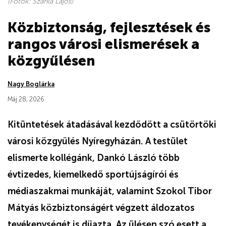
(Fotók: Szarka Lajos)
Közbiztonság, fejlesztések és
rangos városi elismerések a
közgyűlésen
Nagy Boglárka
Máj 28, 2026
Kitüntetések átadásával kezdődött a csütörtöki
városi közgyűlés Nyíregyházán. A testület
elismerte kollégánk, Dankó László több
évtizedes, kiemelkedő sportújságírói és
médiaszakmai munkáját, valamint Szokol Tibor
Mátyás közbiztonságért végzett áldozatos
tevékenységét is díjazta. Az ülésen szó esett a