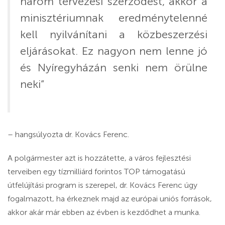
három tervezési szerződést, akkor a
minisztériumnak eredménytelenné
kell nyilvánítani a közbeszerzési
eljárásokat. Ez nagyon nem lenne jó
és Nyíregyházán senki nem örülne
neki”
– hangsúlyozta dr. Kovács Ferenc.
A polgármester azt is hozzátette, a város fejlesztési
terveiben egy tízmilliárd forintos TOP támogatású
útfelújítási program is szerepel, dr. Kovács Ferenc úgy
fogalmazott, ha érkeznek majd az európai uniós források,
akkor akár már ebben az évben is kezdődhet a munka.