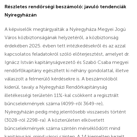
Részletes rendőrségi beszámoló: javuló tendenciák
Nyíregyházán
A képviselők megtárgyalták a Nyíregyháza Megyei Jogú
Város közbiztonságának helyzetéről, a közbiztonság
érdekében 2025. évben tett intézkedésekről és az azzal
kapcsolatos feladatokról szóló előterjesztést, amelyet dr.
Ignácz István kapitányságvezető és Szabó Csaba megyei
rendőrfőkapitány egészített ki néhány gondolattal, illetve
válaszolt a felmerülő kérdésekre is. A beszámolóból
kiderül, tavaly a Nyíregyházi Rendőrkapitányság
illetékességi területén 11%-kal csökkent a regisztrált
bűncselekmények száma (4099-ről 3649-re),
Nyíregyházán pedig még jelentősebb visszaesés történt
(3028-ról 2298-ra). A közterületen elkövetett
bűncselekmények száma szintén mérséklődött mind
kapitánysági, mind városi szinten. A 14 kiemelten kezelt