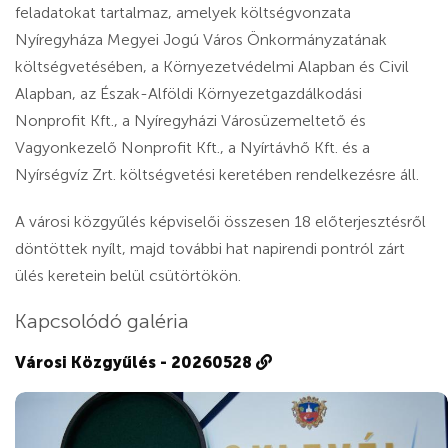
feladatokat tartalmaz, amelyek költségvonzata
Nyíregyháza Megyei Jogú Város Önkormányzatának
költségvetésében, a Környezetvédelmi Alapban és Civil
Alapban, az Észak-Alföldi Környezetgazdálkodási
Nonprofit Kft., a Nyíregyházi Városüzemeltető és
Vagyonkezelő Nonprofit Kft., a Nyírtávhő Kft. és a
Nyírségvíz Zrt. költségvetési keretében rendelkezésre áll.
A városi közgyűlés képviselői összesen 18 előterjesztésről
döntöttek nyílt, majd további hat napirendi pontról zárt
ülés keretein belül csütörtökön.
Kapcsolódó galéria
Városi Közgyűlés - 20260528