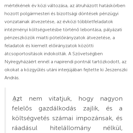
mértékének év közi változása, az átruházott hatáskörben
hozott polgármesteri és bizottsági döntések pénzügyi
vonzatainak átvezetése, az évközi többletfeladatok
intézményi költségvetésbe történő lebontása, pályázati
pénzeszközök miatti pótelőirányzatok átvezetése, a
feladatok és kiemelt előirányzatok közötti
átcsoportosítások indokolták. A Szövetségben
Nyíregyházáért ennél a napirendi pontnál tartózkodott, az
okokat a közgyűlés utáni interjújában fejtette ki Jeszenszki
András.
Azt nem vitatjuk, hogy nagyon
felelős gazdálkodás zajlik, és a
költségvetés számai impozánsak, és
ráadásul hitelállomány nélkül,