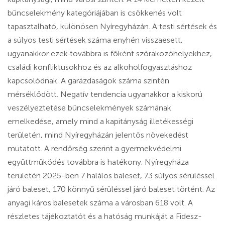
bűncselekmény kategóriájában is csökkenés volt
tapasztalható, különösen Nyíregyházán. A testi sértések és
a súlyos testi sértések száma enyhén visszaesett,
ugyanakkor ezek továbbra is főként szórakozóhelyekhez,
családi konfliktusokhoz és az alkoholfogyasztáshoz
kapcsolódnak. A garázdaságok száma szintén
mérséklődött. Negatív tendencia ugyanakkor a kiskorú
veszélyeztetése bűncselekmények számának
emelkedése, amely mind a kapitányság illetékességi
területén, mind Nyíregyházán jelentős növekedést
mutatott. A rendőrség szerint a gyermekvédelmi
együttműködés továbbra is hatékony. Nyíregyháza
területén 2025-ben 7 halálos baleset, 73 súlyos sérüléssel
járó baleset, 170 könnyű sérüléssel járó baleset történt. Az
anyagi káros balesetek száma a városban 618 volt. A
részletes tájékoztatót és a hatóság munkáját a Fidesz-