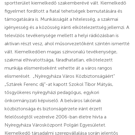
sportterület kiemelkedő szakemberévé vált. Kiemelkedő
figyelmet fordított a fiatal tehetségek bemutatására és
támogatására is. Munkásságát a hitelesség, a szakmai
igényesség és a közösség iránti elkötelezettség jellemzi. A
televíziós tevékenysége mellett a helyi rádiózásban is
aktívan részt vesz, ahol műsorvezetőként szintén ismertté
vált. Kiemelkedően magas színvonalú tevékenysége,
szakmai elhivatottsága, fáradhatatlan, elkötelezett
munkája elismeréseként vehette át a város rangos
elismerését. „Nyíregyháza Város Közbiztonságáért”
„Sztárek Ferenc díj”-at kapott Szokol Tibor Mátyás,
tősgyökeres nyíregyházi pedagógus, egykori
önkormányzati képviselő. A belváros lakóinak
közbiztonsága és biztonságérzete iránt érzett
felelősségtől vezérelve 2006-ban életre hívta a
Nyíregyháza Városközpont Polgári Egyesületet.
Kiemelkedő társadalmi szerepvállalása során jelentős