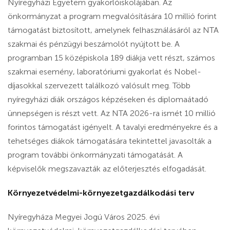
Nyíregyházi Egyetem gyakorlóiskolájában. Az
önkormányzat a program megvalósítására 10 millió forint
támogatást biztosított, amelynek felhasználásáról az NTA
szakmai és pénzügyi beszámolót nyújtott be. A
programban 15 középiskola 189 diákja vett részt, számos
szakmai esemény, laboratóriumi gyakorlat és Nobel-
díjasokkal szervezett találkozó valósult meg. Több
nyíregyházi diák országos képzéseken és diplomaátadó
ünnepségen is részt vett. Az NTA 2026-ra ismét 10 millió
forintos támogatást igényelt. A tavalyi eredményekre és a
tehetséges diákok támogatására tekintettel javasolták a
program további önkormányzati támogatását. A
képviselők megszavazták az előterjesztés elfogadását.
Környezetvédelmi-környezetgazdálkodási terv
Nyíregyháza Megyei Jogú Város 2025. évi