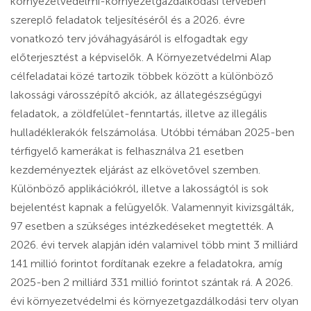
környezetvédelmi-környezetgazdálkodási tervében
szereplő feladatok teljesítéséről és a 2026. évre
vonatkozó terv jóváhagyásáról is elfogadtak egy
előterjesztést a képviselők. A Környezetvédelmi Alap
célfeladatai közé tartozik többek között a különböző
lakossági városszépítő akciók, az állategészségügyi
feladatok, a zöldfelület-fenntartás, illetve az illegális
hulladéklerakók felszámolása. Utóbbi témában 2025-ben
térfigyelő kamerákat is felhasználva 21 esetben
kezdeményeztek eljárást az elkövetővel szemben.
Különböző applikációkról, illetve a lakosságtól is sok
bejelentést kapnak a felügyelők. Valamennyit kivizsgálták,
97 esetben a szükséges intézkedéseket megtették. A
2026. évi tervek alapján idén valamivel több mint 3 milliárd
141 millió forintot fordítanak ezekre a feladatokra, amíg
2025-ben 2 milliárd 331 millió forintot szántak rá. A 2026.
évi környezetvédelmi és környezetgazdálkodási terv olyan