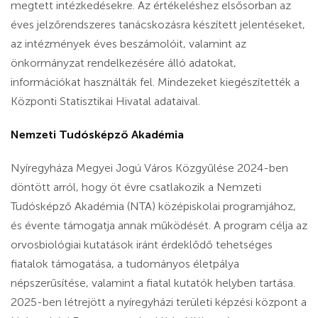
megtett intézkedésekre. Az értékeléshez elsősorban az
éves jelzőrendszeres tanácskozásra készített jelentéseket,
az intézmények éves beszámolóit, valamint az
önkormányzat rendelkezésére álló adatokat,
információkat használták fel. Mindezeket kiegészítették a
Központi Statisztikai Hivatal adataival.
Nemzeti Tudósképző Akadémia
Nyíregyháza Megyei Jogú Város Közgyűlése 2024-ben
döntött arról, hogy öt évre csatlakozik a Nemzeti
Tudósképző Akadémia (NTA) középiskolai programjához,
és évente támogatja annak működését. A program célja az
orvosbiológiai kutatások iránt érdeklődő tehetséges
fiatalok támogatása, a tudományos életpálya
népszerűsítése, valamint a fiatal kutatók helyben tartása.
2025-ben létrejött a nyíregyházi területi képzési központ a