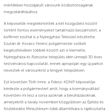
mértékben hozzájárult városunk közbiztonságának
megszilárdításához.
A képviselők megtekintették a két közgyűlést között
történt fontos eseményeket tartalmazó beszámolót, a
kisfilmet ezúttal is a Nyíregyházi Televízió készítette.
Ezután dr. Kovács Ferenc polgármester szóbeli
kiegészítésében többek között azt is kiemelte,
Nyíregyháza és Rzeszów település idén ünnepli 30 éves
testvérvárosi kapcsolatát, ennek apropóján egy új parkot
neveztek el városunkról a lengyel településen.
Ezt követően Tóth Imre, a Fidesz-KDNP képviselője
kérdezte a polgármestert arról, hogy a kormányváltást
követően mi lesz a sorsa azoknak a beruházásoknak,
amelyekről a tavaly novemberi közgyűlésen az Építési és
Közlekedési Minisztérium több államtitkára is tájékoztatta