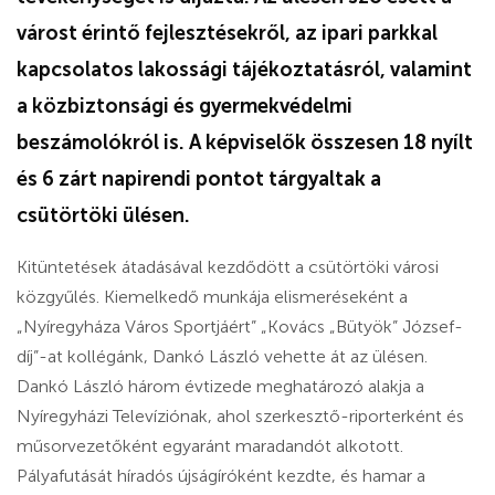
várost érintő fejlesztésekről, az ipari parkkal
kapcsolatos lakossági tájékoztatásról, valamint
a közbiztonsági és gyermekvédelmi
beszámolókról is. A képviselők összesen 18 nyílt
és 6 zárt napirendi pontot tárgyaltak a
csütörtöki ülésen.
Kitüntetések átadásával kezdődött a csütörtöki városi
közgyűlés. Kiemelkedő munkája elismeréseként a
„Nyíregyháza Város Sportjáért” „Kovács „Bütyök” József-
díj”-at kollégánk, Dankó László vehette át az ülésen.
Dankó László három évtizede meghatározó alakja a
Nyíregyházi Televíziónak, ahol szerkesztő-riporterként és
műsorvezetőként egyaránt maradandót alkotott.
Pályafutását híradós újságíróként kezdte, és hamar a