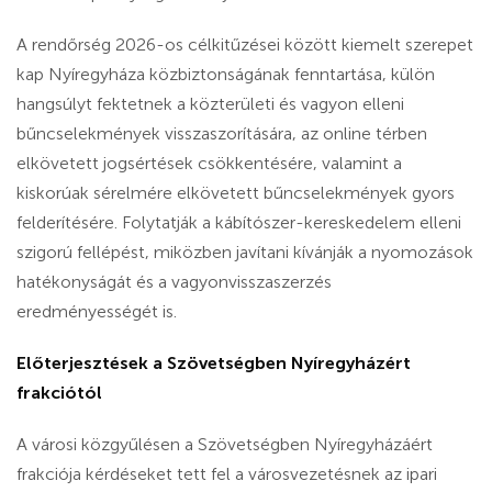
A rendőrség 2026-os célkitűzései között kiemelt szerepet
kap Nyíregyháza közbiztonságának fenntartása, külön
hangsúlyt fektetnek a közterületi és vagyon elleni
bűncselekmények visszaszorítására, az online térben
elkövetett jogsértések csökkentésére, valamint a
kiskorúak sérelmére elkövetett bűncselekmények gyors
felderítésére. Folytatják a kábítószer-kereskedelem elleni
szigorú fellépést, miközben javítani kívánják a nyomozások
hatékonyságát és a vagyonvisszaszerzés
eredményességét is.
Előterjesztések a Szövetségben Nyíregyházért
frakciótól
A városi közgyűlésen a Szövetségben Nyíregyházáért
frakciója kérdéseket tett fel a városvezetésnek az ipari