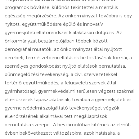
programok bővítése, különös tekintettel a mentális
egészség megőrzésére. Az önkormányzat továbbra is egy
nyitott, együttműködésre épülő és innovatív
gyermekjóléti ellátórendszer kialakításán dolgozik. Az
önkormányzat beszámolójában többek között
demográfiai mutatók, az önkormányzat által nyújtott
pénzbeli, természetbeni ellátások biztosításának formái, a
személyes gondoskodást nyújtó ellátások bemutatása,
bűnmegelőzési tevékenység, a civil szervezetekkel
történő együttműködés, a felügyeleti szervek által
gyámhatósági, gyermekvédelmi területen végzett szakmai
ellenőrzések tapasztalatainak, továbbá a gyermekjóléti és
gyermekvédelmi szolgáltató tevékenységet végzők
ellenőrzésének alkalmával tett megállapítások
bemutatása szerepel. A beszámolóban kitérnek az elmúlt
évben bekövetkezett változásokra, azok hatásaira, a