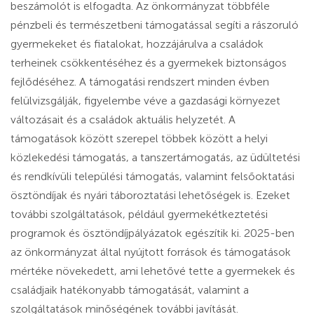
beszámolót is elfogadta. Az önkormányzat többféle
pénzbeli és természetbeni támogatással segíti a rászoruló
gyermekeket és fiatalokat, hozzájárulva a családok
terheinek csökkentéséhez és a gyermekek biztonságos
fejlődéséhez. A támogatási rendszert minden évben
felülvizsgálják, figyelembe véve a gazdasági környezet
változásait és a családok aktuális helyzetét. A
támogatások között szerepel többek között a helyi
közlekedési támogatás, a tanszertámogatás, az üdültetési
és rendkívüli települési támogatás, valamint felsőoktatási
ösztöndíjak és nyári táboroztatási lehetőségek is. Ezeket
további szolgáltatások, például gyermekétkeztetési
programok és ösztöndíjpályázatok egészítik ki. 2025-ben
az önkormányzat által nyújtott források és támogatások
mértéke növekedett, ami lehetővé tette a gyermekek és
családjaik hatékonyabb támogatását, valamint a
szolgáltatások minőségének további javítását.