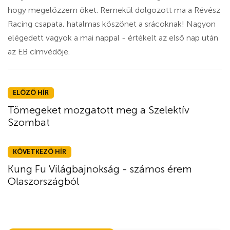
hogy megelőzzem őket. Remekül dolgozott ma a Révész
Racing csapata, hatalmas köszönet a srácoknak! Nagyon
elégedett vagyok a mai nappal - értékelt az első nap után
az EB címvédője.
ELŐZŐ HÍR
Tömegeket mozgatott meg a Szelektív
Szombat
KÖVETKEZŐ HÍR
Kung Fu Világbajnokság - számos érem
Olaszországból