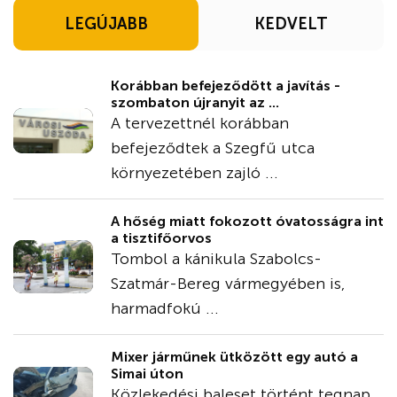
LEGÚJABB
KEDVELT
Korábban befejeződött a javítás -
szombaton újranyit az ...
A tervezettnél korábban
befejeződtek a Szegfű utca
környezetében zajló ...
A hőség miatt fokozott óvatosságra int
a tisztifőorvos
Tombol a kánikula Szabolcs-
Szatmár-Bereg vármegyében is,
harmadfokú ...
Mixer járműnek ütközött egy autó a
Simai úton
Közlekedési baleset történt tegnap