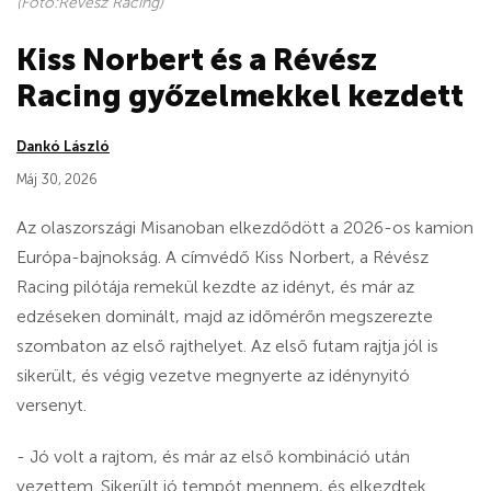
(Fotó:Révész Racing)
Kiss Norbert és a Révész
Racing győzelmekkel kezdett
Dankó László
Máj 30, 2026
Az olaszországi Misanoban elkezdődött a 2026-os kamion
Európa-bajnokság. A címvédő Kiss Norbert, a Révész
Racing pilótája remekül kezdte az idényt, és már az
edzéseken dominált, majd az időmérőn megszerezte
szombaton az első rajthelyet. Az első futam rajtja jól is
sikerült, és végig vezetve megnyerte az idénynyitó
versenyt.
- Jó volt a rajtom, és már az első kombináció után
vezettem. Sikerült jó tempót mennem, és elkezdtek