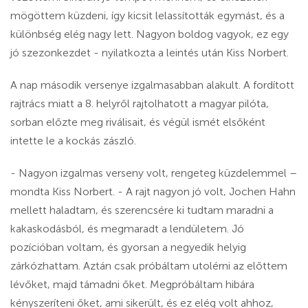
mögöttem küzdeni, így kicsit lelassították egymást, és a
különbség elég nagy lett. Nagyon boldog vagyok, ez egy
jó szezonkezdet - nyilatkozta a leintés után Kiss Norbert.
A nap második versenye izgalmasabban alakult. A fordított
rajtrács miatt a 8. helyről rajtolhatott a magyar pilóta,
sorban előzte meg riválisait, és végül ismét elsőként
intette le a kockás zászló.
- Nagyon izgalmas verseny volt, rengeteg küzdelemmel –
mondta Kiss Norbert. ​​- A rajt nagyon jó volt, Jochen Hahn
mellett haladtam, és szerencsére ki tudtam maradni a
kakaskodásból, és megmaradt a lendületem. Jó
pozícióban voltam, és gyorsan a negyedik helyig
zárkózhattam. Aztán csak próbáltam utolérni az előttem
lévőket, majd támadni őket. Megpróbáltam hibára
kényszeríteni őket, ami sikerült, és ez elég volt ahhoz,