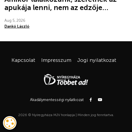
apukája lenni, nem az edzője...
Aug 5, 2026
Dankó László
Kapcsolat
Impresszum
Jogi nyilatkozat
Akadálymentességi nyilatkozat
2026 © Nyíregyháza MJV honlapja | Minden jog fenntartva.