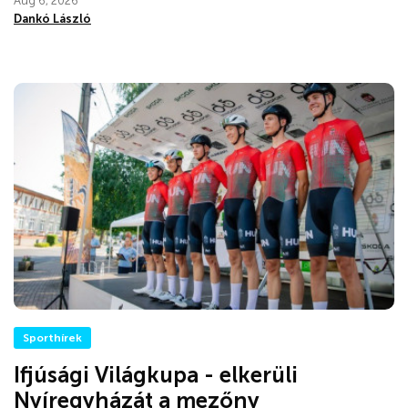
Aug 6, 2026
Dankó László
Sporthírek
Ifjúsági Világkupa - elkerüli
Nyíregyházát a mezőny