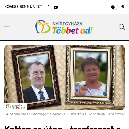
KÖVESS BENNÜNKET
(A terefereest vendégei: Boronkay Ferenc és Boronkay Ferencné)