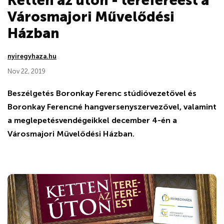
Ketten az úton - terefereest a
Városmajori Művelődési
Házban
nyiregyhaza.hu
Nov 22, 2019
Beszélgetés
Boronkay Ferenc stúdióvezetővel és
Boronkay Ferencné hangversenyszervezővel, valamint
a meglepetésvendégeikkel december 4-én a
Városmajori Művelődési Házban.