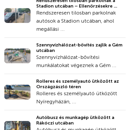
Rendszeresen tilosban parkolnak a
Stadion utcában – Ellenőrzésekre ...
Rendszeresen tilosban parkolnak
autósok a Stadion utcában, ahol
megállási ...
Szennyvízhálózat-bővítés zajlik a Gém
utcában
Szennyvízhálózat-bővítési
munkálatokat végeznek a Gém ...
Rolleres és személyautó ütközött az
Országzászló téren
Rolleres és személyautó ütközött
Nyíregyházán, ...
Autóbusz és munkagép ütközött a
Rákóczi utcában
Autóbusz és munkagép ütközött