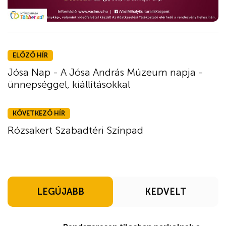
ELŐZŐ HÍR
Jósa Nap - A Jósa András Múzeum napja -
ünnepséggel, kiállításokkal
KÖVETKEZŐ HÍR
Rózsakert Szabadtéri Színpad
LEGÚJABB
KEDVELT