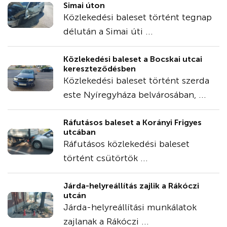
Simai úton
Közlekedési baleset történt tegnap
délután a Simai úti ...
Közlekedési baleset a Bocskai utcai
kereszteződésben
Közlekedési baleset történt szerda
este Nyíregyháza belvárosában, ...
Ráfutásos baleset a Korányi Frigyes
utcában
Ráfutásos közlekedési baleset
történt csütörtök ...
Járda-helyreállítás zajlik a Rákóczi
utcán
Járda-helyreállítási munkálatok
zajlanak a Rákóczi ...