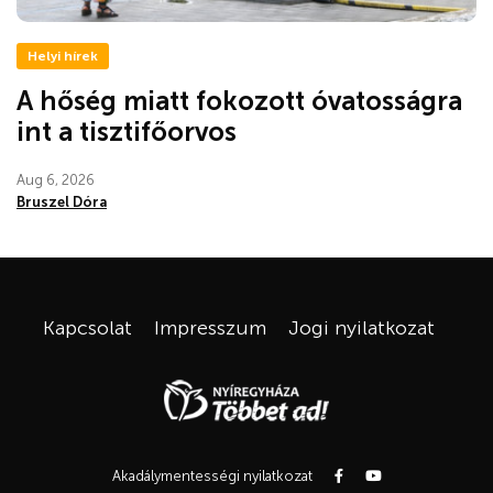
Helyi hírek
A hőség miatt fokozott óvatosságra
int a tisztifőorvos
Aug 6, 2026
Bruszel Dóra
Kapcsolat
Impresszum
Jogi nyilatkozat
Akadálymentességi nyilatkozat