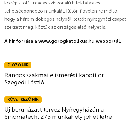
középiskolák magas színvonalú hitoktatási és
tehetséggondozó munkáját. Külön figyelemre méltó,
hogy a három dobogós helyből kettőt nyíregyházi csapat
szerzett meg, köztük az országos első helyet is.
A hír forrása a
www.gorogkatolikus.hu
webportál.
ELŐZŐ HÍR
Rangos szakmai elismerést kapott dr.
Szegedi László
KÖVETKEZŐ HÍR
Új beruházást tervez Nyíregyházán a
Sinomatech, 275 munkahely jöhet létre