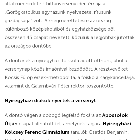
által meghirdetett hittanverseny idei témája a
„Görögkatolikus egyházunk nyelvezete, rítusunk
gazdagsága” volt. A megmérettetésre az ország
különböző középiskoláiból és egyházközségeiből
összesen 43 csapat nevezett, közülük a legjobbak jutottak
az országos döntőbe.
A döntőnek a nyíregyházi főiskola adott otthont, ahol a
versenynap közös imaórával kezdődött. A résztvevőket
Kocsis Fülöp érsek-metropolita, a főiskola nagykancellárja,
valamint dr. Galambvári Péter rektor köszöntötte.
Nyíregyházi diákok nyerték a versenyt
A döntő végén a dobogó legfelső fokára az
Apostolok
Útján
csapat állhatott fel, amelynek tagjai a
Nyíregyházi
Kölcsey Ferenc Gimnázium
tanulói: Csatlós Benjamin,