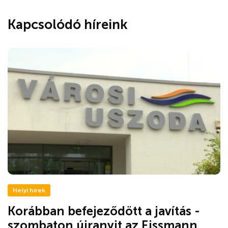
Kapcsolódó híreink
Helyi hírek
Korábban befejeződött a javítás -
szombaton újranyit az Eissmann