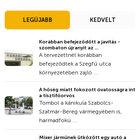
LEGÚJABB
KEDVELT
Korábban befejeződött a javítás -
szombaton újranyit az ...
A tervezettnél korábban
befejeződtek a Szegfű utca
környezetében zajló ...
A hőség miatt fokozott óvatosságra int
a tisztifőorvos
Tombol a kánikula Szabolcs-
Szatmár-Bereg vármegyében is,
harmadfokú ...
Mixer járműnek ütközött egy autó a