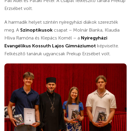
Páll Adél és Pataki Péter. A csapat felkészítő tanára Prekup
Erzsébet volt.
A harmadik helyet szintén nyíregyházi diákok szerezték
meg. A
Szinoptikusok
csapat – Molnár Bianka, Klaudia
Hliva Ramóna és Klepács Kornél – a
Nyíregyházi
Evangélikus Kossuth Lajos Gimnáziumot
képviselte.
Felkészítő tanáruk ugyancsak Prekup Erzsébet volt.