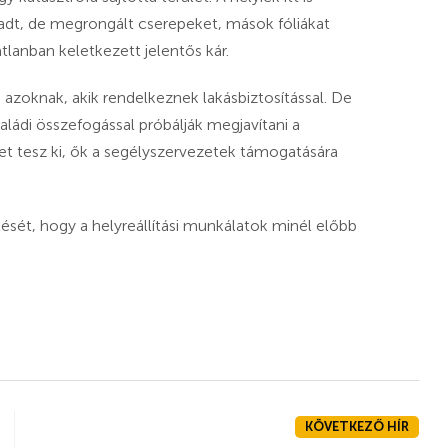
radt, de megrongált cserepeket, mások fóliákat
tlanban keletkezett jelentős kár.
azoknak, akik rendelkeznek lakásbiztosítással. De
aládi összefogással próbálják megjavítani a
et tesz ki, ők a segélyszervezetek támogatására
ését, hogy a helyreállítási munkálatok minél előbb
KÖVETKEZŐ HÍR