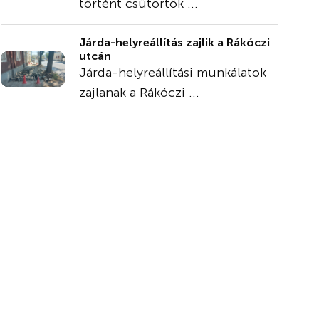
történt csütörtök ...
Járda-helyreállítás zajlik a Rákóczi
utcán
Járda-helyreállítási munkálatok
zajlanak a Rákóczi ...