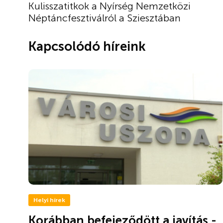
Kulisszatitkok a Nyírség Nemzetközi
Néptáncfesztiválról a Sziesztában
Kapcsolódó híreink
Helyi hírek
Korábban befejeződött a javítás -