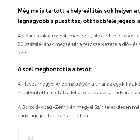
Még ma is tartott a helyreállítás sok helyen 
legnagyobb a pusztítás, ott többfelé jégeső is
A vihar házakat rongált meg, volt, ahol villám csapott 
80 százalékának megsérült a tetőszerkezete a dió- és to
lehet.
A szél megbontotta a tetőt
A Heves megyei Andornaktályán a vihar az egyik ház kém
megbontotta a tetőt, a lehulló cserepek az udvaron pa
A Borsod-Abaúj-Zemplén megyei Szín településen még 
nagyságú jég tett kárt autókban.