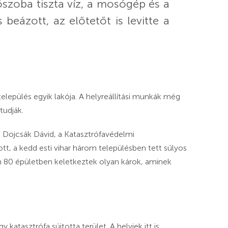
őszoba tiszta víz, a mosógép és a
 beázott, az előtetőt is levitte a
település egyik lakója. A helyreállítási munkák még
tudják.
r. Dojcsák Dávid, a Katasztrófavédelmi
tt, a kedd esti vihar három településben tett súlyos
n 80 épületben keletkeztek olyan károk, aminek
katasztrófa sújtotta terület. A helyiek itt is