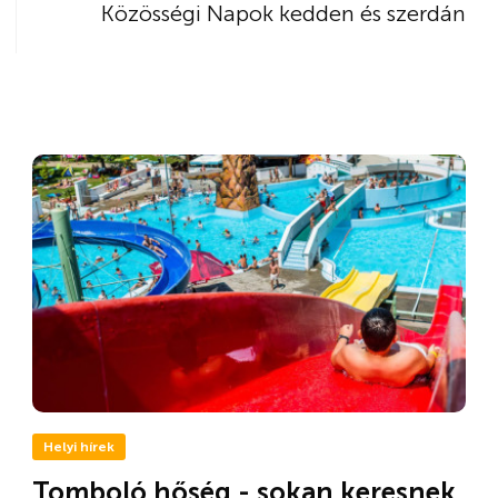
Közösségi Napok kedden és szerdán
Helyi hírek
Tomboló hőség - sokan keresnek