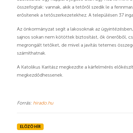
összefogtak: vannak, akik a tetőről szedik le a fennma
erősítenek a tetőszerkezetekhez. A településen 37 inga
Az önkormányzat segít a lakosoknak az ügyintézésben, 
sajnos sokan nem kötöttek biztosítást, ők önerőből, cs
megrongált tetőket, de mivel a javítás tetemes összeg
számíthatnak.
A Katolikus Karitász megkezdte a kárfelmérés előkészít
megkezdődhessenek.
Forrás:
hirado.hu
ELŐZŐ HÍR