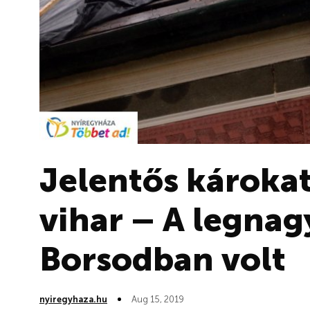
Jelentős károkat
vihar – A legnag
Borsodban volt
nyiregyhaza.hu
Aug 15, 2019