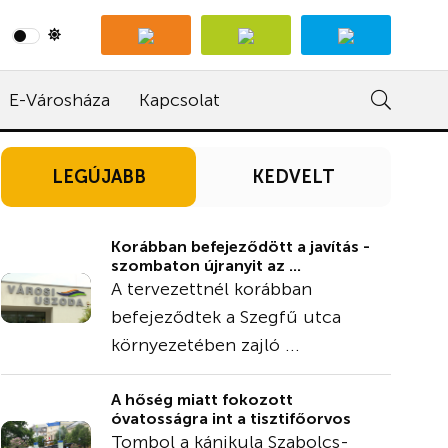
E-Városháza
Kapcsolat
LEGÚJABB
KEDVELT
Korábban befejeződött a javítás -
szombaton újranyit az ...
A tervezettnél korábban
befejeződtek a Szegfű utca
környezetében zajló ...
A hőség miatt fokozott
óvatosságra int a tisztifőorvos
Tombol a kánikula Szabolcs-