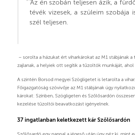
Az én szobán teljesen ázik, a fürd
tévék vizesek, a szüleim szobája is
szél teljesen.
– sorolta a házukat ért viharkárokat az M1 stábjának a 
zajlanak, a helyiek ott segítik a tűzoltók munkáját, ahol 
A szintén Borsod megyei Szögligetet is letarolta a viha
Főigazgatóság szóvivője az M1 stábjának úgy nyilatkozo
károkat: Színben, Szögligeten és Szőlősardón összese
kezelése tűzoltói beavatkozást igényelnek.
37 ingatlanban keletkezett kár Szőlősardón
Szőlősardó egy nappal a jégeső után úgy néz ki, mint egy 