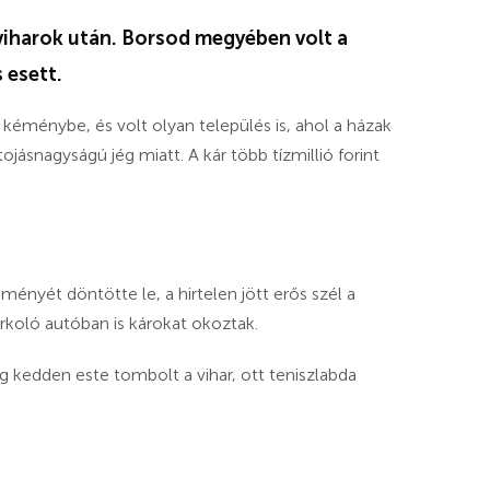
a viharok után. Borsod megyében volt a
 esett.
a kéménybe, és volt olyan település is, ahol a házak
jásnagyságú jég miatt. A kár több tízmillió forint
ényét döntötte le, a hirtelen jött erős szél a
rkoló autóban is károkat okoztak.
kedden este tombolt a vihar, ott teniszlabda