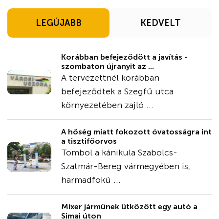
LEGÚJABB
KEDVELT
Korábban befejeződött a javítás -
szombaton újranyit az ...
A tervezettnél korábban
befejeződtek a Szegfű utca
környezetében zajló ...
A hőség miatt fokozott óvatosságra int
a tisztifőorvos
Tombol a kánikula Szabolcs-
Szatmár-Bereg vármegyében is,
harmadfokú ...
Mixer járműnek ütközött egy autó a
Simai úton