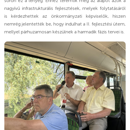
soron ez a lényeg. Ehhez teremtik meg az alapot azok a
nagyívű infrastrukturális fejlesztések, melyek folytatásáról
is kérdezhettek az önkormányzati képviselők, hiszen
nemrég jelentették be, hogy indulhat a II. fejlesztési ütem,
mellyel párhuzamosan készülnek a harmadik fázis tervei is.