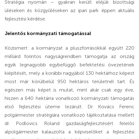
Stratégia nyomán – gyakran került eléjük bizottsági
üléseken és közgyűléseken az ipari park éppen aktuális
fejlesztési kérdése.
Jelentős kormányzati támogatással
Közismert: a kormányzat a pluszforrásokkal együtt 220
milliárd forintos nagyságrendben támogatja az ország
egyik legnagyobb egybefüggő befektetési övezetének
kiépítését, mely a korábbi nagyjából 130 hektárhoz képest
most már körülbelül 950 hektáros területnél tart. És
egészen más képet is mutat, mint akár csak egy éve,
hiszen a 640 hektárra vonatkozó kormányzati támogatás
első fejlesztési üteme lezárult. Dr. Kovács Ferenc
polgármester stratégiára vonatkozó tájékoztatása mellett
dr. Podlovics Roland gazdaságfejlesztésért felelős
alpolgármester kalauzolta a képviselőket a fejlesztési