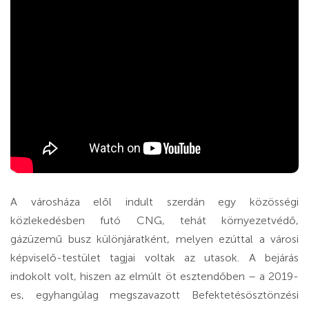
A városháza elől indult szerdán egy közösségi
közlekedésben futó CNG, tehát környezetvédő,
gázüzemű busz különjáratként, melyen ezúttal a városi
képviselő-testület tagjai voltak az utasok. A bejárás
indokolt volt, hiszen az elmúlt öt esztendőben – a 2019-
es, egyhangúlag megszavazott Befektetésösztönzési