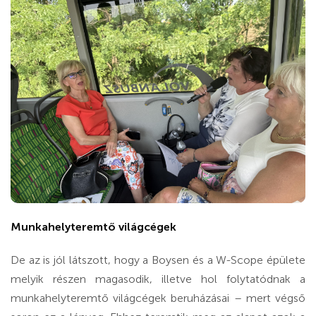
Munkahelyteremtő világcégek
De az is jól látszott, hogy a Boysen és a W-Scope épülete
melyik részen magasodik, illetve hol folytatódnak a
munkahelyteremtő világcégek beruházásai – mert végső