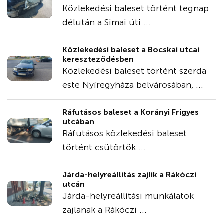
Közlekedési baleset történt tegnap
délután a Simai úti ...
Közlekedési baleset a Bocskai utcai
kereszteződésben
Közlekedési baleset történt szerda
este Nyíregyháza belvárosában, ...
Ráfutásos baleset a Korányi Frigyes
utcában
Ráfutásos közlekedési baleset
történt csütörtök ...
Járda-helyreállítás zajlik a Rákóczi
utcán
Járda-helyreállítási munkálatok
zajlanak a Rákóczi ...