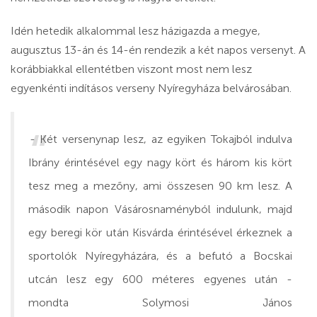
Idén hetedik alkalommal lesz házigazda a megye,
augusztus 13-án és 14-én rendezik a két napos versenyt. A
korábbiakkal ellentétben viszont most nem lesz
egyenkénti indításos verseny Nyíregyháza belvárosában.
- Két versenynap lesz, az egyiken Tokajból indulva
Ibrány érintésével egy nagy kört és három kis kört
tesz meg a mezőny, ami összesen 90 km lesz. A
második napon Vásárosnaményból indulunk, majd
egy beregi kör után Kisvárda érintésével érkeznek a
sportolók Nyíregyházára, és a befutó a Bocskai
utcán lesz egy 600 méteres egyenes után -
mondta Solymosi János