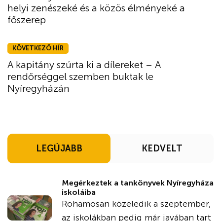
helyi zenészeké és a közös élményeké a
főszerep
KÖVETKEZŐ HÍR
A kapitány szúrta ki a dílereket – A
rendőrséggel szemben buktak le
Nyíregyházán
LEGÚJABB
KEDVELT
Megérkeztek a tankönyvek Nyíregyháza
iskoláiba
Rohamosan közeledik a szeptember,
az iskolákban pedig már javában tart