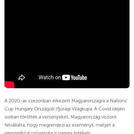
A 2020-as szezonban érkezett Magyarországra a Nations'
Cup Hungary Országúti Ifjúsági Világkupa. A Covid idején
sorban törölték a versenyeket, Magyarország viszont
felvállalta, hogy megrendezi az eseményt, melyet a
nemzetközi szövetség is nagyra értékelt.