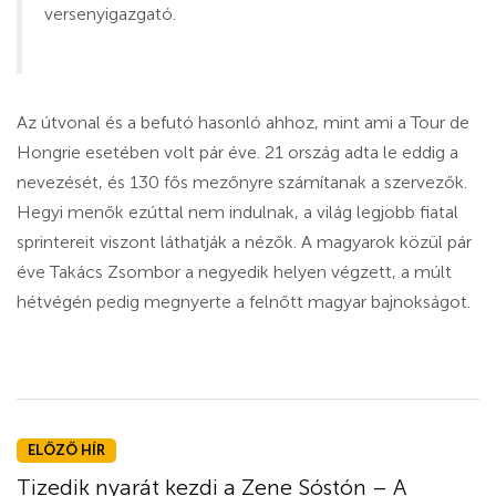
versenyigazgató.
Az útvonal és a befutó hasonló ahhoz, mint ami a Tour de
Hongrie esetében volt pár éve. 21 ország adta le eddig a
nevezését, és 130 fős mezőnyre számítanak a szervezők.
Hegyi menők ezúttal nem indulnak, a világ legjobb fiatal
sprintereit viszont láthatják a nézők. A magyarok közül pár
éve Takács Zsombor a negyedik helyen végzett, a múlt
hétvégén pedig megnyerte a felnőtt magyar bajnokságot.
ELŐZŐ HÍR
Tizedik nyarát kezdi a Zene Sóstón – A