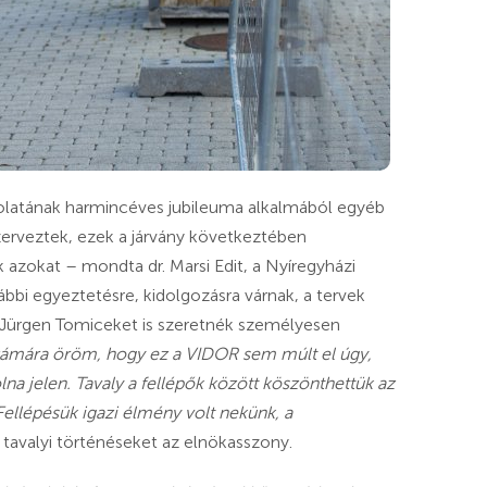
solatának harmincéves jubileuma alkalmából egyéb
zerveztek, ezek a járvány következtében
 azokat – mondta dr. Marsi Edit, a Nyíregyházi
bbi egyeztetésre, kidolgozásra várnak, a tervek
, Jürgen Tomiceket is szeretnék személyesen
zámára öröm, hogy ez a VIDOR sem múlt el úgy,
na jelen. Tavaly a fellépők között köszönthettük az
Fellépésük igazi élmény volt nekünk, a
a tavalyi történéseket az elnökasszony.