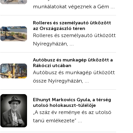
munkálatokat végeznek a Gém ...
Rolleres és személyautó ütközött
az Országzászló téren
Rolleres és személyautó ütközött
Nyíregyházán, ...
Autóbusz és munkagép ütközött a
Rákóczi utcában
Autóbusz és munkagép ütközött
össze Nyíregyházán, ...
Elhunyt Markovics Gyula, a térség
utolsó holokauszt-túlélője
„A száz év reménye és az utolsó
tanú emlékezete” ...