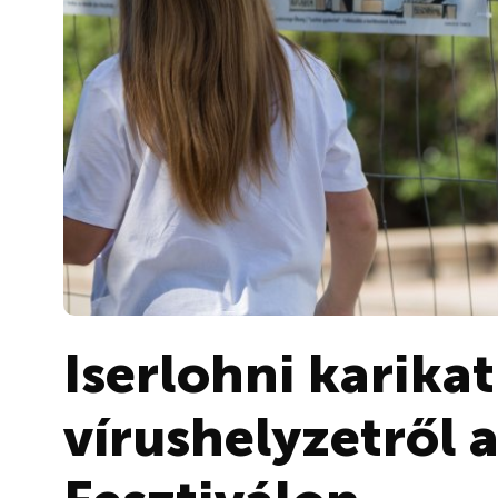
Iserlohni karika
vírushelyzetről 