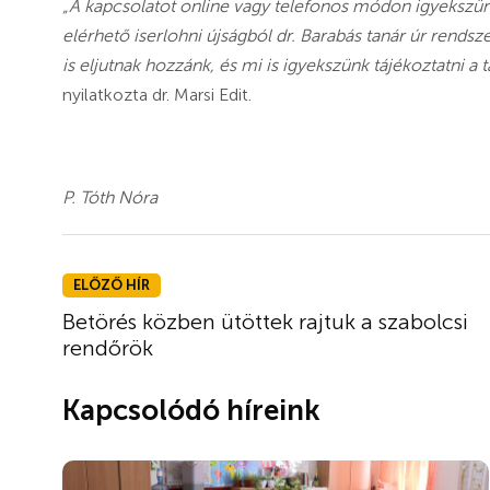
„A kapcsolatot online vagy telefonos módon igyekszünk 
elérhető iserlohni újságból dr. Barabás tanár úr rend
is eljutnak hozzánk, és mi is igyekszünk tájékoztatni a 
nyilatkozta dr. Marsi Edit.
P. Tóth Nóra
ELŐZŐ HÍR
Betörés közben ütöttek rajtuk a szabolcsi
rendőrök
Kapcsolódó híreink