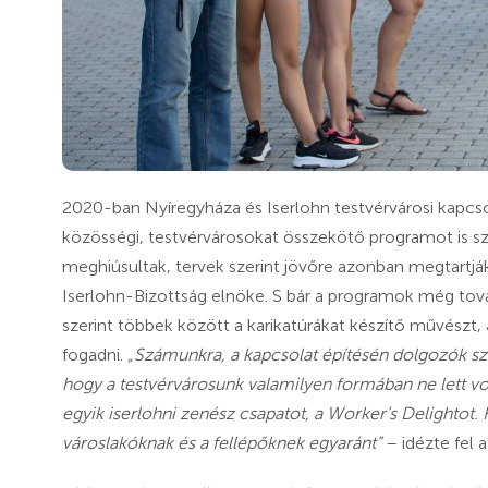
2020-ban Nyíregyháza és Iserlohn testvérvárosi kapc
közösségi, testvérvárosokat összekötő programot is s
meghiúsultak, tervek szerint jövőre azonban megtartják
Iserlohn-Bizottság elnöke. S bár a programok még tová
szerint többek között a karikatúrákat készítő művészt
fogadni.
„Számunkra, a kapcsolat építésén dolgozók s
hogy a testvérvárosunk valamilyen formában ne lett vol
egyik iserlohni zenész csapatot, a Worker’s Delightot. 
városlakóknak és a fellépőknek egyaránt”
– idézte fel 