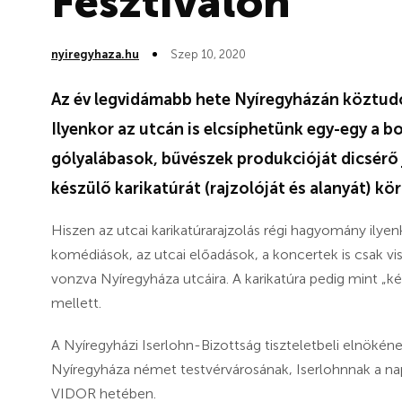
Fesztiválon
nyiregyhaza.hu
Szep 10, 2020
Az év legvidámabb hete Nyíregyházán köztudot
Ilyenkor az utcán is elcsíphetünk egy-egy a 
gólyalábasok, bűvészek produkcióját dicsérő 
készülő karikatúrát (rajzolóját és alanyát) kö
Hiszen az utcai karikatúrarajzolás régi hagyomány ilyen
komédiások, az utcai előadások, a koncertek is csak v
vonzva Nyíregyháza utcáira. A karikatúra pedig mint „k
mellett.
A Nyíregyházi Iserlohn-Bizottság tiszteletbeli elnökén
Nyíregyháza német testvérvárosának, Iserlohnnak a napil
VIDOR hetében.