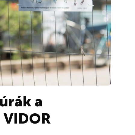
túrák a
a VIDOR