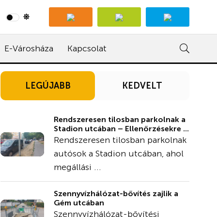
E-Városháza
Kapcsolat
LEGÚJABB
KEDVELT
Rendszeresen tilosban parkolnak a
Stadion utcában – Ellenőrzésekre ...
Rendszeresen tilosban parkolnak
autósok a Stadion utcában, ahol
megállási ...
Szennyvízhálózat-bővítés zajlik a
Gém utcában
Szennyvízhálózat-bővítési