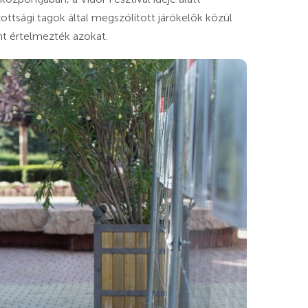
ttsági tagok által megszólított járókelők közül
ént értelmezték azokat.