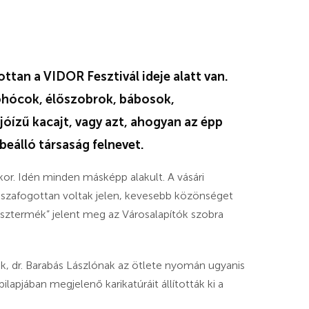
tan a VIDOR Fesztivál ideje alatt van.
bohócok, élőszobrok, bábosok,
jóízű kacajt, vagy azt, ahogyan az épp
rbeálló társaság felnevet.
kor. Idén minden másképp alakult. A vásári
isszafogottan voltak jelen, kevesebb közönséget
észtermék” jelent meg az Városalapítók szobra
ek, dr. Barabás Lászlónak az ötlete nyomán ugyanis
apjában megjelenő karikatúráit állították ki a