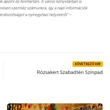
ápolni és fenntartani. A városi könyvtárban is
szeresen szemléz számunkra, így a napi információk
társbizottságot a nyíregyházi helyzetről”
–
KÖVETKEZŐ HÍR
Rózsakert Szabadtéri Színpad