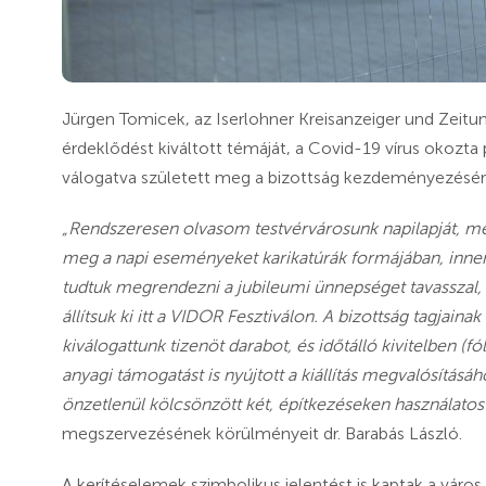
Jürgen Tomicek, az Iserlohner Kreisanzeiger und Zeitu
érdeklődést kiváltott témáját, a Covid-19 vírus okozta
válogatva született meg a bizottság kezdeményezésére 
„Rendszeresen olvasom testvérvárosunk napilapját, me
meg a napi eseményeket karikatúrák formájában, innen
tudtuk megrendezni a jubileumi ünnepséget tavasszal, a
állítsuk ki itt a VIDOR Fesztiválon. A bizottság tagjaina
kiválogattunk tizenöt darabot, és időtálló kivitelben (fó
anyagi támogatást is nyújtott a kiállítás megvalósítás
önzetlenül kölcsönzött két, építkezéseken használatos
megszervezésének körülményeit dr. Barabás László.
A kerítéselemek szimbolikus jelentést is kaptak a város 