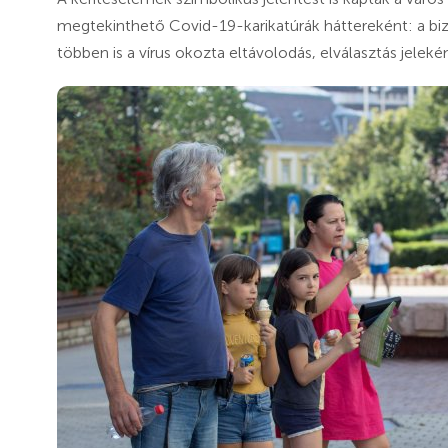
megtekinthető Covid-19-karikatúrák háttereként: a bizo
többen is a vírus okozta eltávolodás, elválasztás jelek