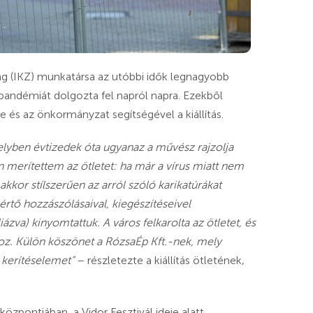
ng (IKZ) munkatársa az utóbbi idők legnagyobb
 pandémiát dolgozta fel napról napra. Ezekből
és az önkormányzat segítségével a kiállítás.
lyben évtizedek óta ugyanaz a művész rajzolja
 merítettem az ötletet: ha már a vírus miatt nem
kkor stílszerűen az arról szóló karikatúrákat
k értő hozzászólásaival, kiegészítéseivel
liázva) kinyomtattuk. A város felkarolta az ötletet, és
ához. Külön köszönet a RózsaÉp Kft.-nek, mely
 kerítéselemet”
– részletezte a kiállítás ötletének,
központjában, a Vidor Fesztivál ideje alatt