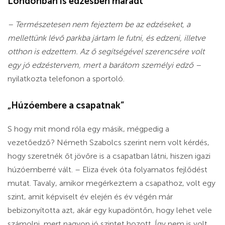
Londonban is edzésben maradt
– Természetesen nem fejeztem be az edzéseket, a
mellettünk lévő parkba jártam le futni, és edzeni, illetve
otthon is edzettem. Az ő segítségével szerencsére volt
egy jó edzéstervem, mert a barátom személyi edző –
nyilatkozta telefonon a sportoló.
„Húzóembere a csapatnak”
S hogy mit mond róla egy másik, mégpedig a
vezetőedző? Németh Szabolcs szerint nem volt kérdés,
hogy szeretnék őt jövőre is a csapatban látni, hiszen igazi
húzóemberré vált. – Eliza évek óta folyamatos fejlődést
mutat. Tavaly, amikor megérkeztem a csapathoz, volt egy
szint, amit képviselt év elején és év végén már
bebizonyította azt, akár egy kupadöntőn, hogy lehet vele
számolni, mert nagyon jó szintet hozott. Így nem is volt