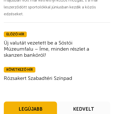
májusban volt már kéthétnyi közös mozgás, s a már
leszerződött sportolókkal júniusban kezdik a közös
edzéseket.
ELŐZŐ HÍR
Új valutát vezetett be a Sóstói
Múzeumfalu – Íme, minden részlet a
skanzen bankóról!
KÖVETKEZŐ HÍR
Rózsakert Szabadtéri Színpad
LEGÚJABB
KEDVELT