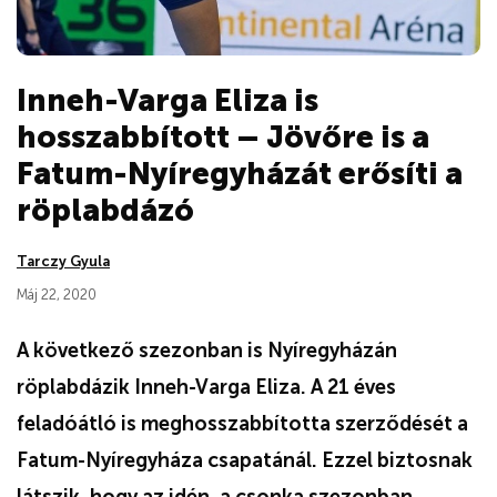
Inneh-Varga Eliza is
hosszabbított – Jövőre is a
Fatum-Nyíregyházát erősíti a
röplabdázó
Tarczy Gyula
Máj 22, 2020
A következő szezonban is Nyíregyházán
röplabdázik Inneh-Varga Eliza. A 21 éves
feladóátló is meghosszabbította szerződését a
Fatum-Nyíregyháza csapatánál. Ezzel biztosnak
látszik, hogy az idén, a csonka szezonban