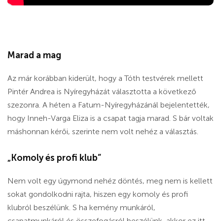
Marad a mag
Az már korábban kiderült, hogy a Tóth testvérek mellett
Pintér Andrea is Nyíregyházát választotta a következő
szezonra. A héten a Fatum-Nyíregyházánál bejelentették,
hogy Inneh-Varga Eliza is a csapat tagja marad. S bár voltak
máshonnan kérői, szerinte nem volt nehéz a választás.
„Komoly és profi klub”
Nem volt egy úgymond nehéz döntés, meg nem is kellett
sokat gondolkodni rajta, hiszen egy komoly és profi
klubról beszélünk. S ha kemény munkáról,
csapatmunkáról és összefogásról beszélünk, akkor ez itt