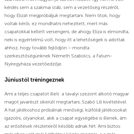
kérdés sem a szakmai stáb, sem a vezetőség részéről,
hogy Elizát megpróbáljuk megtartani. Nem titok, hogy
voltak kérői, ez mondhatni nehezített, mert más
csapatokkal kellett versengeni, de ahogy Eliza is elmondta,
neki is egyértelmű volt, hogy itt a lehetőségek is adottak
ahhoz, hogy tovább fejlődjön – mondta
szerkesztőségünknek Németh Szabolcs, a Fatum-
Nyíregyháza vezetőedzője.
Júniustól tréningeznek
Ami a teljes csapatot illeti: a tavalyi szezont alkotó magyar
magot javarészt sikerült megtartani, Szabó Lili kivételével.
A hat játékoshoz próbálnak minőségi, külföldi játékosokat
igazolni, olyanokat, akik a csapat egységébe is illenek, ám
az erősítések részleteiről később adnak hírt. Ami biztos: