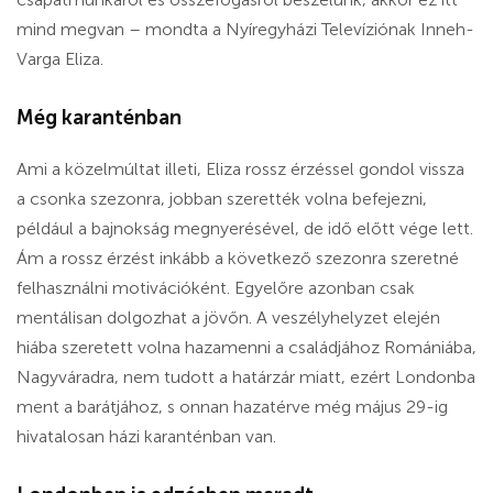
mind megvan – mondta a Nyíregyházi Televíziónak Inneh-
Varga Eliza.
Még karanténban
Ami a közelmúltat illeti, Eliza rossz érzéssel gondol vissza
a csonka szezonra, jobban szerették volna befejezni,
például a bajnokság megnyerésével, de idő előtt vége lett.
Ám a rossz érzést inkább a következő szezonra szeretné
felhasználni motivációként. Egyelőre azonban csak
mentálisan dolgozhat a jövőn. A veszélyhelyzet elején
hiába szeretett volna hazamenni a családjához Romániába,
Nagyváradra, nem tudott a határzár miatt, ezért Londonba
ment a barátjához, s onnan hazatérve még május 29-ig
hivatalosan házi karanténban van.