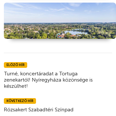
ELŐZŐ HÍR
Turné, koncertáradat a Tortuga
zenekartól! Nyíregyháza közönsége is
készülhet!
KÖVETKEZŐ HÍR
Rózsakert Szabadtéri Színpad