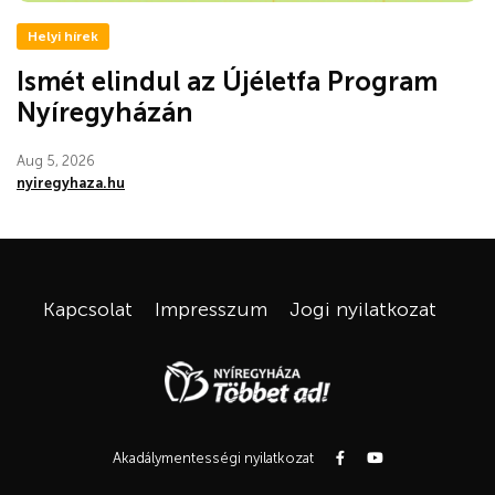
Helyi hírek
Ismét elindul az Újéletfa Program
Nyíregyházán
Aug 5, 2026
nyiregyhaza.hu
Kapcsolat
Impresszum
Jogi nyilatkozat
Akadálymentességi nyilatkozat