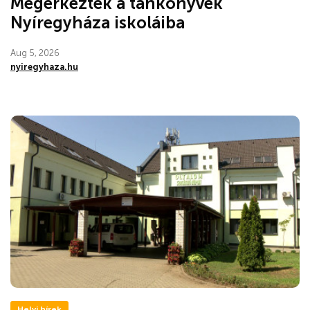
Megérkeztek a tankönyvek
Nyíregyháza iskoláiba
Aug 5, 2026
nyiregyhaza.hu
Helyi hírek