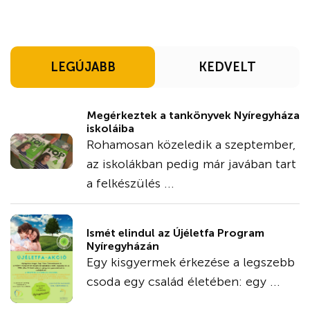
LEGÚJABB
KEDVELT
Megérkeztek a tankönyvek Nyíregyháza
iskoláiba
Rohamosan közeledik a szeptember,
az iskolákban pedig már javában tart
a felkészülés ...
Ismét elindul az Újéletfa Program
Nyíregyházán
Egy kisgyermek érkezése a legszebb
csoda egy család életében: egy ...