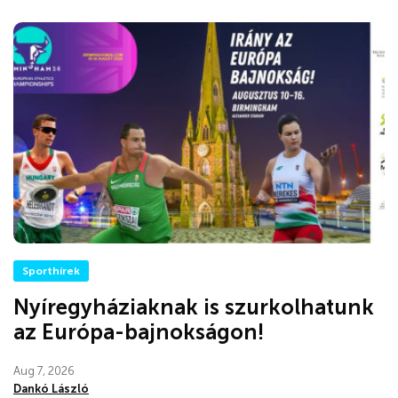
Sporthírek
Nyíregyháziaknak is szurkolhatunk
az Európa-bajnokságon!
Aug 7, 2026
Dankó László