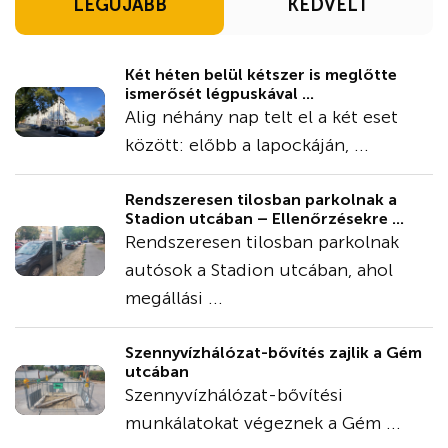
LEGÚJABB
KEDVELT
Két héten belül kétszer is meglőtte
ismerősét légpuskával ...
Alig néhány nap telt el a két eset
között: előbb a lapockáján, ...
Rendszeresen tilosban parkolnak a
Stadion utcában – Ellenőrzésekre ...
Rendszeresen tilosban parkolnak
autósok a Stadion utcában, ahol
megállási ...
Szennyvízhálózat-bővítés zajlik a Gém
utcában
Szennyvízhálózat-bővítési
munkálatokat végeznek a Gém ...