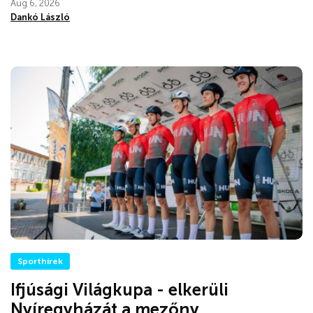
Aug 6, 2026
Dankó László
Sporthírek
Ifjúsági Világkupa - elkerüli
Nyíregyházát a mezőny