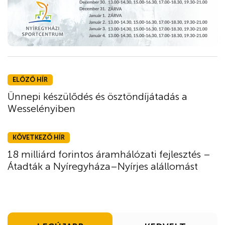
ELŐZŐ HÍR
Ünnepi készülődés és ösztöndíjátadás a
Wesselényiben
KÖVETKEZŐ HÍR
18 milliárd forintos áramhálózati fejlesztés –
Átadták a Nyíregyháza–Nyírjes alállomást