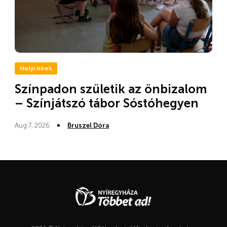
Helyi hírek
Színpadon születik az önbizalom
– Színjátszó tábor Sóstóhegyen
Aug 7, 2026
Bruszel Dóra