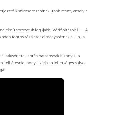
jesztő kisfilmsorozatának újabb része, amely a
nd című sorozatuk legújabb, Védőoltások II. – A
inden fontos részletet elmagyaráznak a klinikai
z állatkísérletek során hatásosnak bizonyul, a
 kell átesnie, hogy kizárják a lehetséges súlyos
gát.