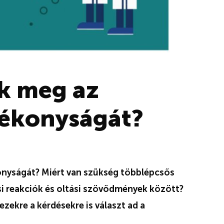
ák meg az
tékonyságát?
onyságát? Miért van szükség többlépcsős
ási reakciók és oltási szövődmények között?
zekre a kérdésekre is választ ad a