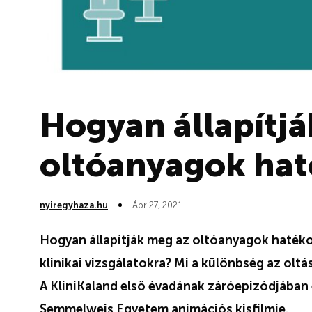
Hogyan állapítj
oltóanyagok ha
nyiregyhaza.hu
Ápr 27, 2021
Hogyan állapítják meg az oltóanyagok haték
klinikai vizsgálatokra? Mi a különbség az olt
A KliniKaland első évadának záróepizódjában e
Semmelweis Egyetem animációs kisfilmje.