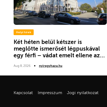
Helyi hírek
Két héten belül kétszer is
meglőtte ismerősét légpuskával
egy férfi – vádat emelt ellene az...
Aug 8, 2026
nyiregyhaza.hu
Kapcsolat
Impresszum
Jogi nyilatkozat