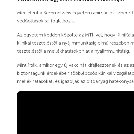
Megjelent a Semmelweis Egyetem animációs ismeretter
védőoltásokkal foglalkozik.
Az egyetem kedden közölte az MTI-vel, hogy KliniKala
klinikai teszteléstől a nyájimmunitásig című részében m
teszteléstől a mellékhatásokon át a nyájimmunitásig.
Mint írták, amikor egy új vakcinát kifejlesztenek és az a
biztonságunk érdekében többlépcsős klinikai vizsgálaton
mellékhatásokat, és igazolják az oltóanyag hatékonysá