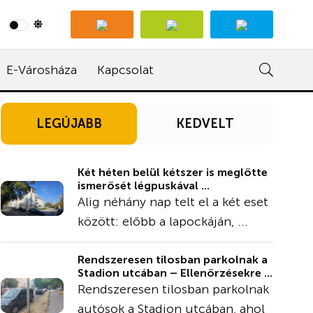
E-Városháza
Kapcsolat
LEGÚJABB
KEDVELT
Két héten belül kétszer is meglőtte
ismerősét légpuskával ...
Alig néhány nap telt el a két eset
között: előbb a lapockáján, ...
Rendszeresen tilosban parkolnak a
Stadion utcában – Ellenőrzésekre ...
Rendszeresen tilosban parkolnak
autósok a Stadion utcában, ahol