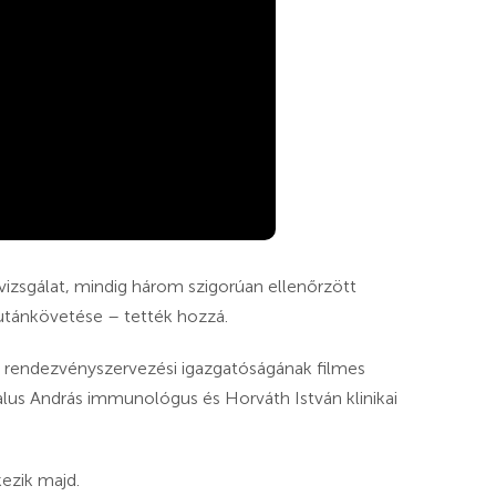
i vizsgálat, mindig három szigorúan ellenőrzött
 utánkövetése – tették hozzá.
rendezvényszervezési igazgatóságának filmes
Falus András immunológus és Horváth István klinikai
ezik majd.