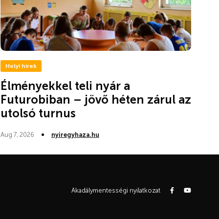
Helyi hírek
Élményekkel teli nyár a
Futurobiban – jövő héten zárul az
utolsó turnus
Aug 7, 2026
nyiregyhaza.hu
Akadálymentességi nyilatkozat