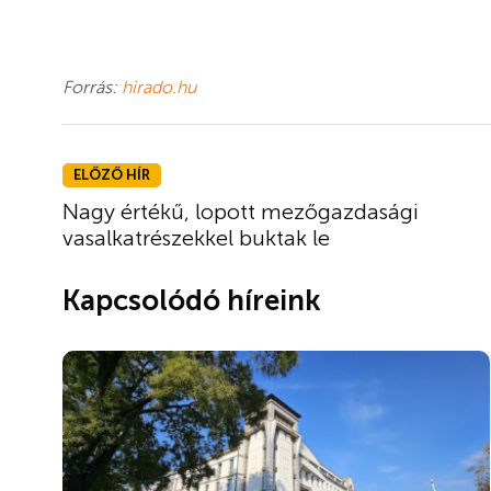
Forrás:
hirado.hu
ELŐZŐ HÍR
Nagy értékű, lopott mezőgazdasági
vasalkatrészekkel buktak le
Kapcsolódó híreink