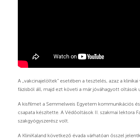
A „vakcinajelöltek” esetében a tesztelés, azaz a klinika
fázisból áll, majd ezt követi a már jóváhagyott oltások
A kisfilmet a Semmelweis Egyetem kommunikációs és 
csapata készítette. A Védőoltások II. szakmai lektora 
szakgyógyszerész volt.
A KliniKaland következő évada várhatóan ősszel jelentk