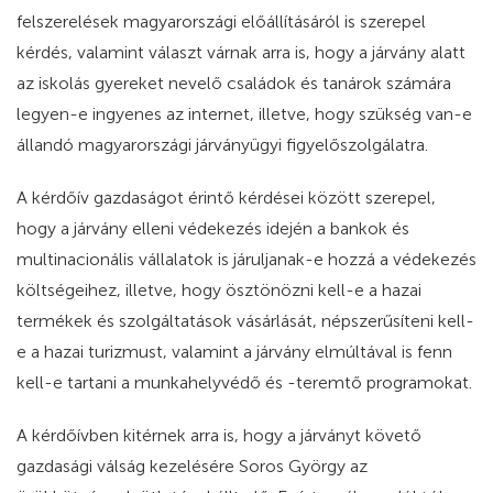
felszerelések magyarországi előállításáról is szerepel
kérdés, valamint választ várnak arra is, hogy a járvány alatt
az iskolás gyereket nevelő családok és tanárok számára
legyen-e ingyenes az internet, illetve, hogy szükség van-e
állandó magyarországi járványügyi figyelőszolgálatra.
A kérdőív gazdaságot érintő kérdései között szerepel,
hogy a járvány elleni védekezés idején a bankok és
multinacionális vállalatok is járuljanak-e hozzá a védekezés
költségeihez, illetve, hogy ösztönözni kell-e a hazai
termékek és szolgáltatások vásárlását, népszerűsíteni kell-
e a hazai turizmust, valamint a járvány elmúltával is fenn
kell-e tartani a munkahelyvédő és -teremtő programokat.
A kérdőívben kitérnek arra is, hogy a járványt követő
gazdasági válság kezelésére Soros György az