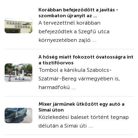
Korábban befejeződött a javítás -
szombaton újranyit az ...
A tervezettnél korábban
befejeződtek a Szegfű utca
környezetében zajló ...
A hőség miatt fokozott óvatosságra int
a tisztifőorvos
Tombol a kánikula Szabolcs-
Szatmár-Bereg vármegyében is,
harmadfokú ...
Mixer járműnek ütközött egy autó a
Simai úton
Közlekedési baleset történt tegnap
délután a Simai úti ...