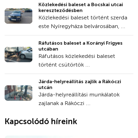
Közlekedési baleset a Bocskai utcai
kereszteződésben
Közlekedési baleset történt szerda
este Nyíregyháza belvárosában, ...
Ráfutásos baleset a Korányi Frigyes
utcában
Ráfutásos közlekedési baleset
történt csütörtök ...
Járda-helyreállítás zajlik a Rákóczi
utcán
Járda-helyreállítási munkálatok
zajlanak a Rákóczi ...
Kapcsolódó híreink