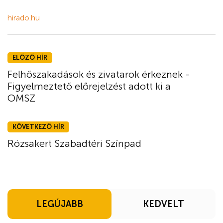
hirado.hu
ELŐZŐ HÍR
Felhőszakadások és zivatarok érkeznek -
Figyelmeztető előrejelzést adott ki a
OMSZ
KÖVETKEZŐ HÍR
Rózsakert Szabadtéri Színpad
LEGÚJABB
KEDVELT