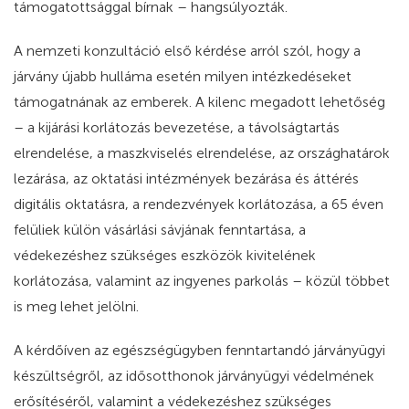
támogatottsággal bírnak – hangsúlyozták.
A nemzeti konzultáció első kérdése arról szól, hogy a
járvány újabb hulláma esetén milyen intézkedéseket
támogatnának az emberek. A kilenc megadott lehetőség
– a kijárási korlátozás bevezetése, a távolságtartás
elrendelése, a maszkviselés elrendelése, az országhatárok
lezárása, az oktatási intézmények bezárása és áttérés
digitális oktatásra, a rendezvények korlátozása, a 65 éven
felüliek külön vásárlási sávjának fenntartása, a
védekezéshez szükséges eszközök kivitelének
korlátozása, valamint az ingyenes parkolás – közül többet
is meg lehet jelölni.
A kérdőíven az egészségügyben fenntartandó járványügyi
készültségről, az idősotthonok járványügyi védelmének
erősítéséről, valamint a védekezéshez szükséges