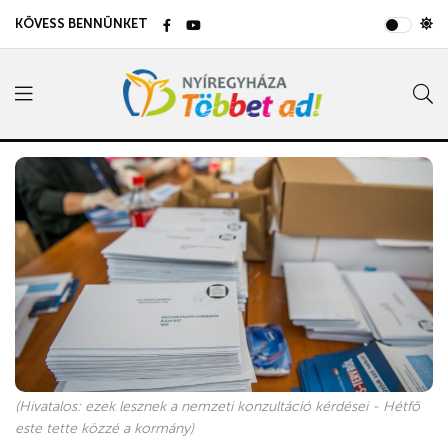
KÖVESS BENNÜNKET
(Hivatalos: ezek lesznek a nemzeti konzultáció kérdései - Hétfő
este tette közzé a kormány)