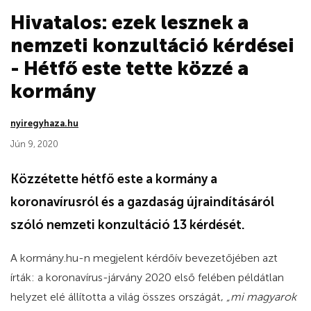
Hivatalos: ezek lesznek a
nemzeti konzultáció kérdései
- Hétfő este tette közzé a
kormány
nyiregyhaza.hu
Jún 9, 2020
Közzétette hétfő este a kormány a
koronavírusról és a gazdaság újraindításáról
szóló nemzeti konzultáció 13 kérdését.
A kormány.hu-n megjelent kérdőív bevezetőjében azt
írták: a koronavírus-járvány 2020 első felében példátlan
helyzet elé állította a világ összes országát,
„mi magyarok