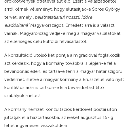
örökkötvények ötletével állt elő. Ezért a válaszadóktól
arról kérnek véleményt, hogy elutasítják-e Soros György
tervét, amely
„beláthatatlanul hosszú időre
eladósítaná”
Magyarországot. Emellett arra is a választ
várnak, Magyarország védje-e meg a magyar vállalatokat
az ellenséges célú külföldi felvásárlástól.
A konzultáció utolsó két pontja a migrációval foglalkozik:
azt kérdezik, hogy a kormány továbbra is lépjen-e fel a
bevándorlás ellen, és tartsa-e fenn a magyar határ szigorú
védelmét, illetve a magyar kormány a Brüsszellel való nyílt
konfliktus árán is tartson-e ki a bevándorlást tiltó
szabályok mellett.
A kormány nemzeti konzultációs kérdőívét postai úton
juttatják el a háztartásokba, az íveket augusztus 15-ig
lehet ingyenesen visszaküldeni.