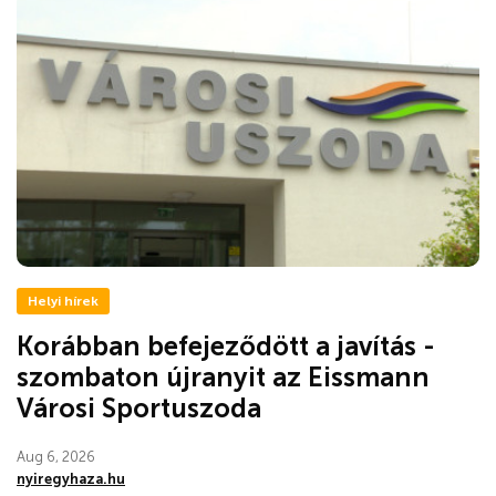
Helyi hírek
Korábban befejeződött a javítás -
szombaton újranyit az Eissmann
Városi Sportuszoda
Aug 6, 2026
nyiregyhaza.hu