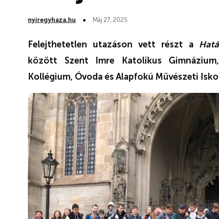
nyiregyhaza.hu
Máj 27, 2025
Felejthetetlen utazáson vett részt a
Hatá
között Szent Imre Katolikus Gimnázium, 
Kollégium, Óvoda és Alapfokú Művészeti Iskol