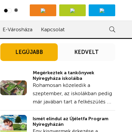
E-Városháza
Kapcsolat
LEGÚJABB
KEDVELT
Megérkeztek a tankönyvek
Nyíregyháza iskoláiba
Rohamosan közeledik a
szeptember, az iskolákban pedig
már javában tart a felkészülés ...
Ismét elindul az Újéletfa Program
Nyíregyházán
Egy kisgyermek érkezése a