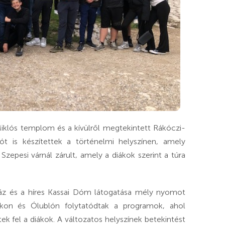
Miklós templom és a kívülről megtekintett Rákóczi-
t is készítettek a történelmi helyszínen, amely
epesi várnál zárult, amely a diákok szerint a túra
áz és a híres Kassai Dóm látogatása mély nyomot
kon és Ólublón folytatódtak a programok, ahol
k fel a diákok. A változatos helyszínek betekintést