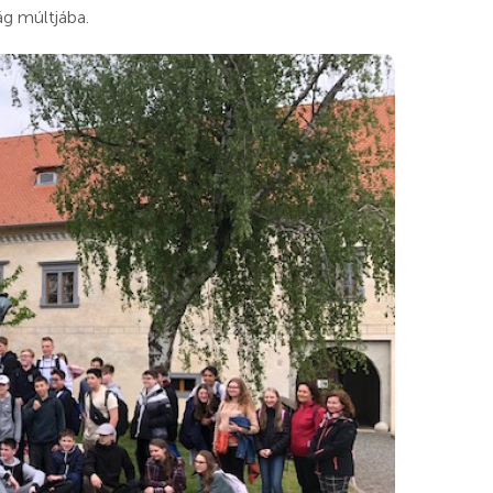
ág múltjába.