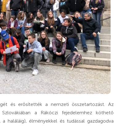
gét és erősítették a nemzeti összetartozást. Az
 Szlovákiában a Rákóczi fejedelemhez köthető
l a haláláig), élményekkel és tudással gazdagodva