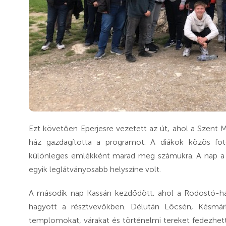
Ezt követően Eperjesre vezetett az út, ahol a Szent 
ház gazdagította a programot. A diákok közös fotó
különleges emlékként marad meg számukra. A nap a Sz
egyik leglátványosabb helyszíne volt.
A második nap Kassán kezdődött, ahol a Rodostó-h
hagyott a résztvevőkben. Délután Lőcsén, Késmár
templomokat, várakat és történelmi tereket fedezhette