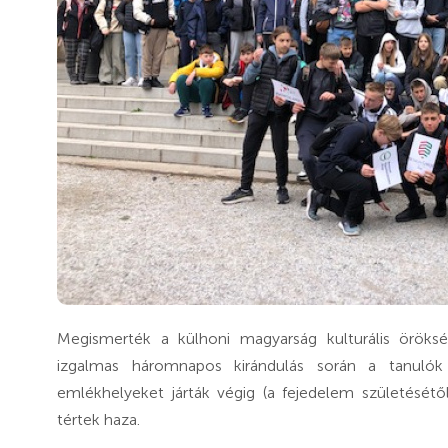
Megismerték a külhoni magyarság kulturális öröksé
izgalmas háromnapos kirándulás során a tanulók
emlékhelyeket járták végig (a fejedelem születésétő
tértek haza.