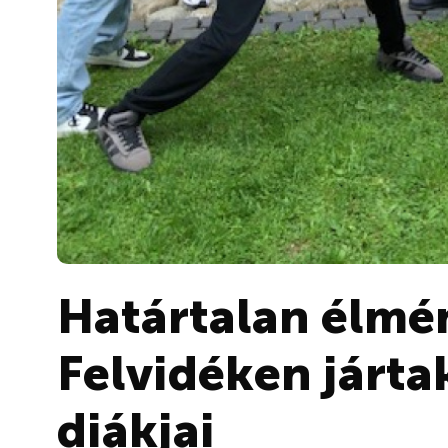
Határtalan élmén
Felvidéken járta
diákjai