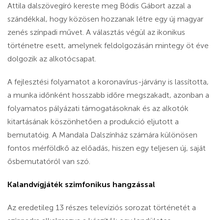
Attila dalszövegíró kereste meg Bódis Gábort azzal a
szándékkal, hogy közösen hozzanak létre egy új magyar
zenés színpadi művet. A választás végül az ikonikus
történetre esett, amelynek feldolgozásán mintegy öt éve
dolgozik az alkotócsapat.
A fejlesztési folyamatot a koronavírus-járvány is lassította,
a munka időnként hosszabb időre megszakadt, azonban a
folyamatos pályázati támogatásoknak és az alkotók
kitartásának köszönhetően a produkció eljutott a
bemutatóig. A Mandala Dalszínház számára különösen
fontos mérföldkő az előadás, hiszen egy teljesen új, saját
ősbemutatóról van szó.
Kalandvígjáték szimfonikus hangzással
Az eredetileg 13 részes televíziós sorozat történetét a