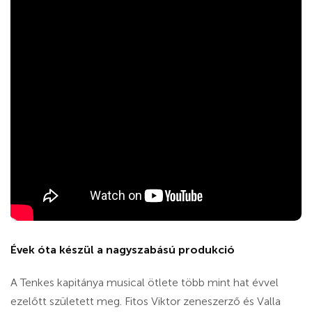
Évek óta készül a nagyszabású produkció
A Tenkes kapitánya musical ötlete több mint hat évvel
ezelőtt született meg. Fitos Viktor zeneszerző és Valla