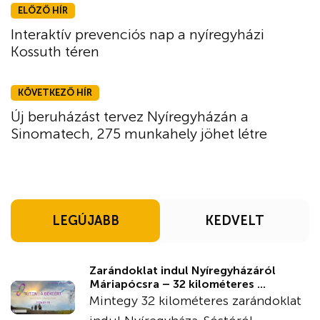
ELŐZŐ HÍR
Interaktív prevenciós nap a nyíregyházi
Kossuth téren
KÖVETKEZŐ HÍR
Új beruházást tervez Nyíregyházán a
Sinomatech, 275 munkahely jöhet létre
LEGÚJABB
KEDVELT
Zarándoklat indul Nyíregyházáról
Máriapócsra – 32 kilométeres ...
Mintegy 32 kilométeres zarándoklat