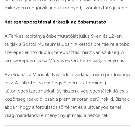
miközben megőrzik annak könnyed, szórakoztató jellegét.
Két szereposztással érkezik az ősbemutató
A Tenkes kapitánya ősbemutatóját július 9-én és 12-én
tartják a Sóstói Múzeumfaluban. A kettős premierre a több
szerepet érintő dupla szereposztás miatt van szükség. A
címszerepben Dósa Mátyás és Ort Péter váltják egymást.
Az előadás a Mandala Nyár idei évadának nyitó produkciója
lesz. Az alkotók szerint egy ősbemutató mindig
különleges izgalmakkal jár, hiszen a végleges játékidő és a
közönség reakciói csak a premier során derülnek ki. Bíznak
abban, hogy a fordulatos történet és a látványos zenei
világ maradandó élményt nyújt majd a nézőknek.