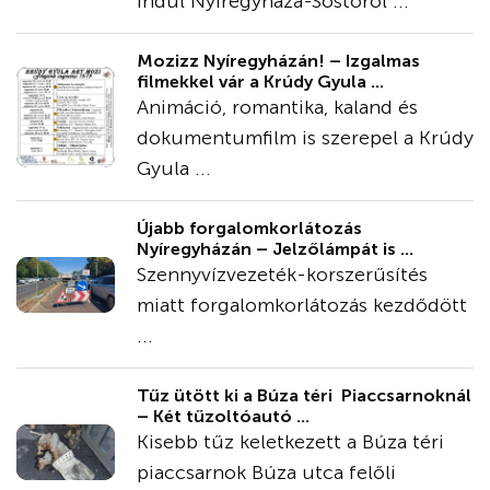
indul Nyíregyháza-Sóstóról ...
Mozizz Nyíregyházán! – Izgalmas
filmekkel vár a Krúdy Gyula ...
Animáció, romantika, kaland és
dokumentumfilm is szerepel a Krúdy
Gyula ...
Újabb forgalomkorlátozás
Nyíregyházán – Jelzőlámpát is ...
Szennyvízvezeték-korszerűsítés
miatt forgalomkorlátozás kezdődött
...
Tűz ütött ki a Búza téri Piaccsarnoknál
– Két tűzoltóautó ...
Kisebb tűz keletkezett a Búza téri
piaccsarnok Búza utca felőli