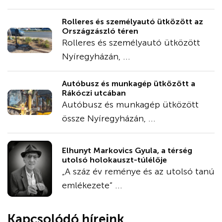
Rolleres és személyautó ütközött az
Országzászló téren
Rolleres és személyautó ütközött
Nyíregyházán, ...
Autóbusz és munkagép ütközött a
Rákóczi utcában
Autóbusz és munkagép ütközött
össze Nyíregyházán, ...
Elhunyt Markovics Gyula, a térség
utolsó holokauszt-túlélője
„A száz év reménye és az utolsó tanú
emlékezete” ...
Kapcsolódó híreink