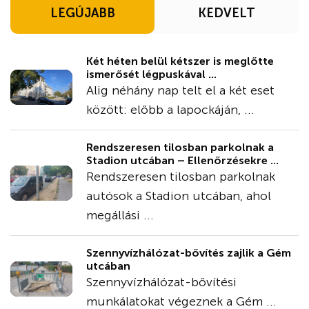
LEGÚJABB
KEDVELT
Két héten belül kétszer is meglőtte
ismerősét légpuskával ...
Alig néhány nap telt el a két eset
között: előbb a lapockáján, ...
Rendszeresen tilosban parkolnak a
Stadion utcában – Ellenőrzésekre ...
Rendszeresen tilosban parkolnak
autósok a Stadion utcában, ahol
megállási ...
Szennyvízhálózat-bővítés zajlik a Gém
utcában
Szennyvízhálózat-bővítési
munkálatokat végeznek a Gém ...