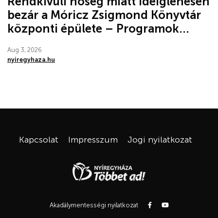
Rendkívüli hőség miatt ideiglenesen
bezár a Móricz Zsigmond Könyvtár
központi épülete – Programok...
Aug 3, 2026
nyiregyhaza.hu
Kapcsolat
Impresszum
Jogi nyilatkozat
Akadálymentességi nyilatkozat