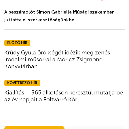
A beszámolót Simon Gabriella ifjúsági szakember
juttatta el szerkesztőségünkbe.
ELŐZŐ HÍR
Krúdy Gyula örökségét idézik meg zenés
irodalmi műsorral a Móricz Zsigmond
Könyvtárban
KÖVETKEZŐ HÍR
Kiállítás – 365 alkotáson keresztül mutatja be
az év napjait a Foltvarró Kör