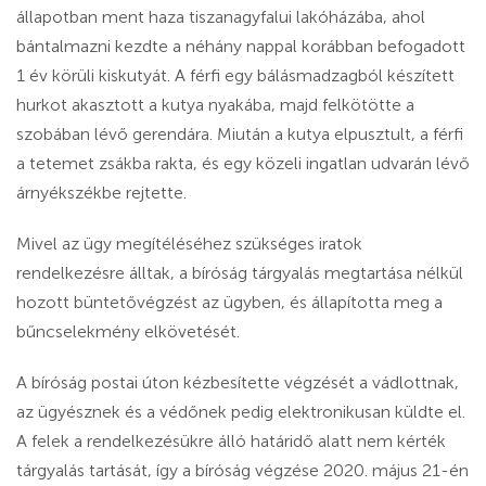
állapotban ment haza tiszanagyfalui lakóházába, ahol
bántalmazni kezdte a néhány nappal korábban befogadott
1 év körüli kiskutyát. A férfi egy bálásmadzagból készített
hurkot akasztott a kutya nyakába, majd felkötötte a
szobában lévő gerendára. Miután a kutya elpusztult, a férfi
a tetemet zsákba rakta, és egy közeli ingatlan udvarán lévő
árnyékszékbe rejtette.
Mivel az ügy megítéléséhez szükséges iratok
rendelkezésre álltak, a bíróság tárgyalás megtartása nélkül
hozott büntetővégzést az ügyben, és állapította meg a
bűncselekmény elkövetését.
A bíróság postai úton kézbesítette végzését a vádlottnak,
az ügyésznek és a védőnek pedig elektronikusan küldte el.
A felek a rendelkezésükre álló határidő alatt nem kérték
tárgyalás tartását, így a bíróság végzése 2020. május 21-én