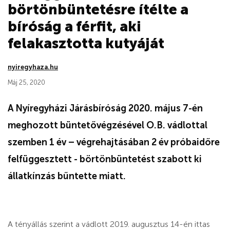
börtönbüntetésre ítélte a
bíróság a férfit, aki
felakasztotta kutyáját
nyiregyhaza.hu
Máj 25, 2020
A Nyíregyházi Járásbíróság 2020. május 7-én
meghozott büntetővégzésével O.B. vádlottal
szemben 1 év – végrehajtásában 2 év próbaidőre
felfüggesztett - börtönbüntetést szabott ki
állatkínzás bűntette miatt.
A tényállás szerint a vádlott 2019. augusztus 14-én ittas