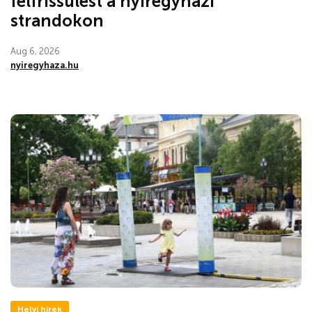
felfrissülést a nyíregyházi
strandokon
Aug 6, 2026
nyiregyhaza.hu
Helyi hírek