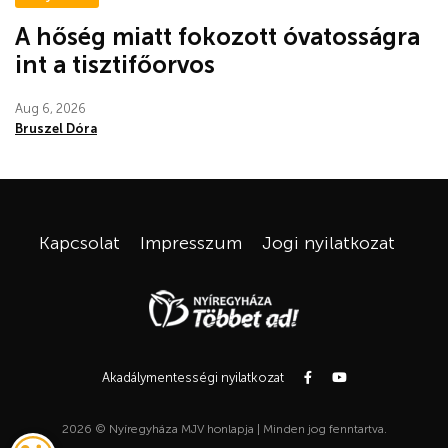
A hőség miatt fokozott óvatosságra
int a tisztifőorvos
Aug 6, 2026
Bruszel Dóra
Kapcsolat
Impresszum
Jogi nyilatkozat
Akadálymentességi nyilatkozat
2026 © Nyíregyháza MJV honlapja | Minden jog fenntartva.