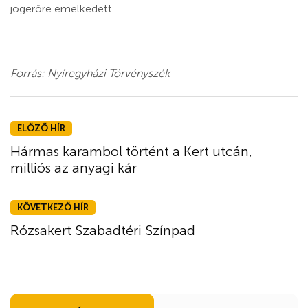
jogerőre emelkedett.
Forrás: Nyíregyházi Törvényszék
ELŐZŐ HÍR
Hármas karambol történt a Kert utcán,
milliós az anyagi kár
KÖVETKEZŐ HÍR
Rózsakert Szabadtéri Színpad