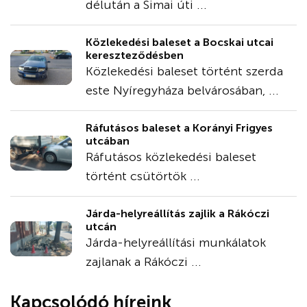
délután a Simai úti ...
Közlekedési baleset a Bocskai utcai
kereszteződésben
Közlekedési baleset történt szerda
este Nyíregyháza belvárosában, ...
Ráfutásos baleset a Korányi Frigyes
utcában
Ráfutásos közlekedési baleset
történt csütörtök ...
Járda-helyreállítás zajlik a Rákóczi
utcán
Járda-helyreállítási munkálatok
zajlanak a Rákóczi ...
Kapcsolódó híreink