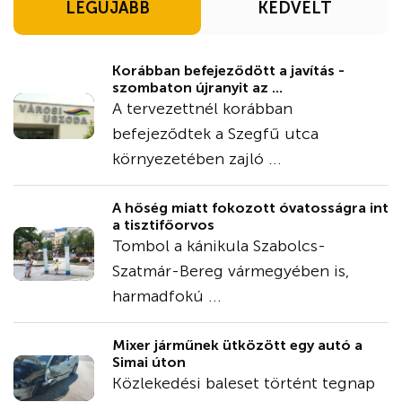
LEGÚJABB
KEDVELT
Korábban befejeződött a javítás -
szombaton újranyit az ...
A tervezettnél korábban
befejeződtek a Szegfű utca
környezetében zajló ...
A hőség miatt fokozott óvatosságra int
a tisztifőorvos
Tombol a kánikula Szabolcs-
Szatmár-Bereg vármegyében is,
harmadfokú ...
Mixer járműnek ütközött egy autó a
Simai úton
Közlekedési baleset történt tegnap