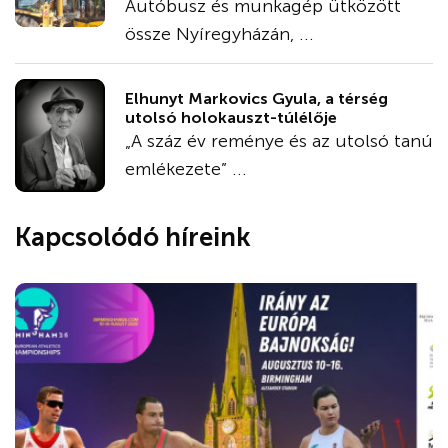
Autóbusz és munkagép ütközött
össze Nyíregyházán, ...
Elhunyt Markovics Gyula, a térség
utolsó holokauszt-túlélője
„A száz év reménye és az utolsó tanú
emlékezete” ...
Kapcsolódó híreink