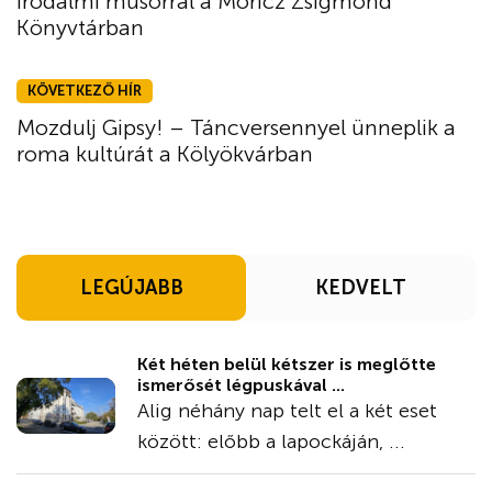
irodalmi műsorral a Móricz Zsigmond
Könyvtárban
KÖVETKEZŐ HÍR
Mozdulj Gipsy! – Táncversennyel ünneplik a
roma kultúrát a Kölyökvárban
LEGÚJABB
KEDVELT
Két héten belül kétszer is meglőtte
ismerősét légpuskával ...
Alig néhány nap telt el a két eset
között: előbb a lapockáján, ...