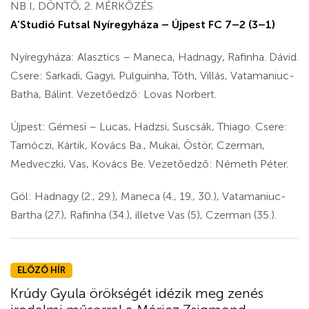
NB I, DÖNTŐ, 2. MÉRKŐZÉS
A’Studió Futsal Nyíregyháza – Újpest FC 7–2 (3–1)
Nyíregyháza: Alasztics – Maneca, Hadnagy, Rafinha. Dávid.
Csere: Sarkadi, Gagyi, Pulguinha, Tóth, Villás, Vatamaniuc-
Batha, Bálint. Vezetőedző: Lovas Norbert.
Újpest: Gémesi – Lucas, Hadzsi, Suscsák, Thiago. Csere:
Tarnóczi, Kártik, Kovács Ba., Mukai, Östör, Czerman,
Medveczki, Vas, Kovács Be. Vezetőedző: Németh Péter.
Gól: Hadnagy (2., 29.), Maneca (4., 19., 30.), Vatamaniuc-
Bartha (27.), Rafinha (34.), illetve Vas (5), Czerman (35.).
ELŐZŐ HÍR
Krúdy Gyula örökségét idézik meg zenés