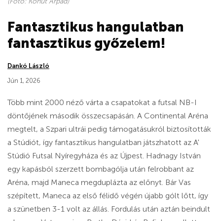
(Fotó: Kohut Árpád)
Fantasztikus hangulatban
fantasztikus győzelem!
Dankó László
Jún 1, 2026
Több mint 2000 néző várta a csapatokat a futsal NB-I
döntőjének második összecsapásán. A Continental Aréna
megtelt, a Szpari ultrái pedig támogatásukról biztosították
a Stúdiót, így fantasztikus hangulatban játszhatott az A'
Stúdió Futsal Nyíregyháza és az Újpest. Hadnagy István
egy kapásból szerzett bombagólja után felrobbant az
Aréna, majd Maneca megduplázta az előnyt. Bár Vas
szépített, Maneca az első félidő végén újabb gólt lőtt, így
a szünetben 3-1 volt az állás. Fordulás után aztán beindult