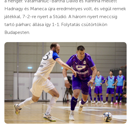
a henger. Vatamaniuc-Bartha Dávid és Rafinha mellett
Hadnagy és Maneca újra eredményes volt, és végül remek
játékkal, 7-2-re nyert a Stúdió. A három nyert meccsig
tartó párharc állása így 1-1. Folytatás csütörtökön
Budapesten.