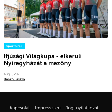
Sporthírek
Ifjúsági Világkupa - elkerüli
Nyíregyházát a mezőny
Aug 5, 2026
Dankó László
Kapcsolat
Impresszum
Jogi nyilatkozat