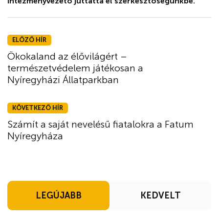
intézményvezető juttatta el szerkesztőségünkbe.
ELŐZŐ HÍR
Ökokaland az élővilágért –
természetvédelem játékosan a
Nyíregyházi Állatparkban
KÖVETKEZŐ HÍR
Számít a saját nevelésű fiatalokra a Fatum
Nyíregyháza
LEGÚJABB
KEDVELT