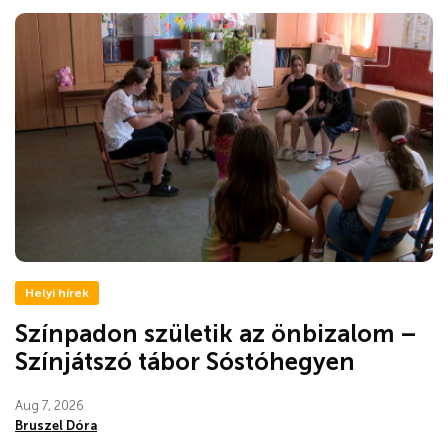
Helyi hírek
Színpadon születik az önbizalom –
Színjátszó tábor Sóstóhegyen
Aug 7, 2026
Bruszel Dóra