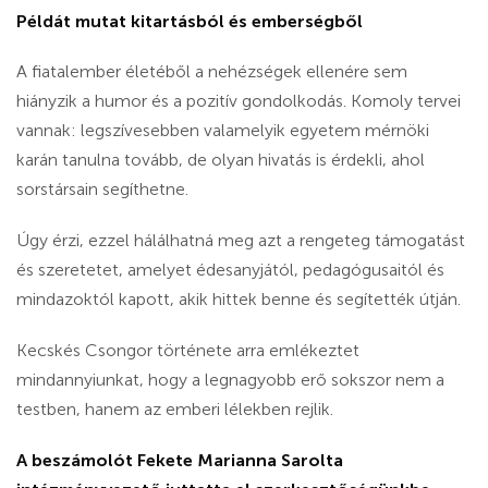
Példát mutat kitartásból és emberségből
A fiatalember életéből a nehézségek ellenére sem
hiányzik a humor és a pozitív gondolkodás. Komoly tervei
vannak: legszívesebben valamelyik egyetem mérnöki
karán tanulna tovább, de olyan hivatás is érdekli, ahol
sorstársain segíthetne.
Úgy érzi, ezzel hálálhatná meg azt a rengeteg támogatást
és szeretetet, amelyet édesanyjától, pedagógusaitól és
mindazoktól kapott, akik hittek benne és segítették útján.
Kecskés Csongor története arra emlékeztet
mindannyiunkat, hogy a legnagyobb erő sokszor nem a
testben, hanem az emberi lélekben rejlik.
A beszámolót Fekete Marianna Sarolta