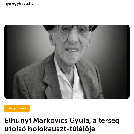
nyiregyhaza.hu
Helyi hírek
Elhunyt Markovics Gyula, a térség
utolsó holokauszt-túlélője