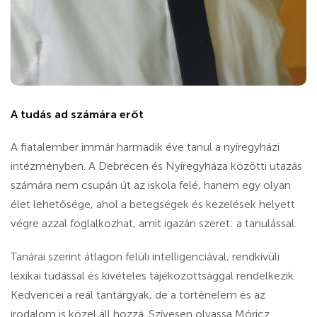
A tudás ad számára erőt
A fiatalember immár harmadik éve tanul a nyíregyházi
intézményben. A Debrecen és Nyíregyháza közötti utazás
számára nem csupán út az iskola felé, hanem egy olyan
élet lehetősége, ahol a betegségek és kezelések helyett
végre azzal foglalkozhat, amit igazán szeret: a tanulással.
Tanárai szerint átlagon felüli intelligenciával, rendkívüli
lexikai tudással és kivételes tájékozottsággal rendelkezik.
Kedvencei a reál tantárgyak, de a történelem és az
irodalom is közel áll hozzá. Szívesen olvassa Móricz