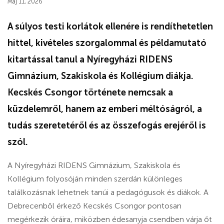
Máj 11, 2026
A súlyos testi korlátok ellenére is rendíthetetlen
hittel, kivételes szorgalommal és példamutató
kitartással tanul a Nyíregyházi RIDENS
Gimnázium, Szakiskola és Kollégium diákja.
Kecskés Csongor története nemcsak a
küzdelemről, hanem az emberi méltóságról, a
tudás szeretetéről és az összefogás erejéről is
szól.
A Nyíregyházi RIDENS Gimnázium, Szakiskola és
Kollégium folyosóján minden szerdán különleges
találkozásnak lehetnek tanúi a pedagógusok és diákok. A
Debrecenből érkező Kecskés Csongor pontosan
megérkezik óráira, miközben édesanyja csendben várja őt