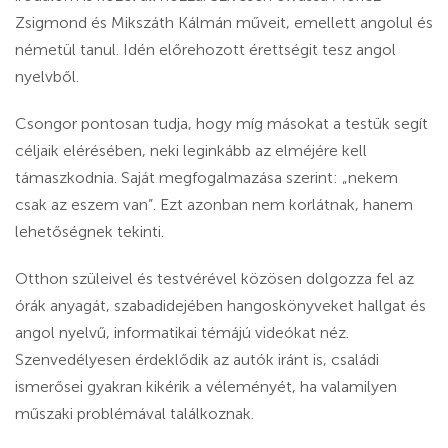
Zsigmond és Mikszáth Kálmán műveit, emellett angolul és
németül tanul. Idén előrehozott érettségit tesz angol
nyelvből.
Csongor pontosan tudja, hogy míg másokat a testük segít
céljaik elérésében, neki leginkább az elméjére kell
támaszkodnia. Saját megfogalmazása szerint: „nekem
csak az eszem van”. Ezt azonban nem korlátnak, hanem
lehetőségnek tekinti.
Otthon szüleivel és testvérével közösen dolgozza fel az
órák anyagát, szabadidejében hangoskönyveket hallgat és
angol nyelvű, informatikai témájú videókat néz.
Szenvedélyesen érdeklődik az autók iránt is, családi
ismerősei gyakran kikérik a véleményét, ha valamilyen
műszaki problémával találkoznak.