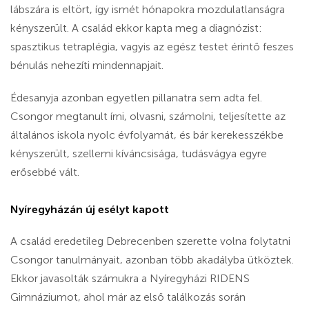
lábszára is eltört, így ismét hónapokra mozdulatlanságra
kényszerült. A család ekkor kapta meg a diagnózist:
spasztikus tetraplégia, vagyis az egész testet érintő feszes
bénulás nehezíti mindennapjait.
Édesanyja azonban egyetlen pillanatra sem adta fel.
Csongor megtanult írni, olvasni, számolni, teljesítette az
általános iskola nyolc évfolyamát, és bár kerekesszékbe
kényszerült, szellemi kíváncsisága, tudásvágya egyre
erősebbé vált.
Nyíregyházán új esélyt kapott
A család eredetileg Debrecenben szerette volna folytatni
Csongor tanulmányait, azonban több akadályba ütköztek.
Ekkor javasolták számukra a Nyíregyházi RIDENS
Gimnáziumot, ahol már az első találkozás során