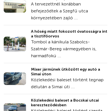
A tervezettnél korábban
befejeződtek a Szegfű utca
környezetében zajló ...
A hőség miatt fokozott óvatosságra int
a tisztifőorvos
Tombol a kánikula Szabolcs-
Szatmár-Bereg vármegyében is,
harmadfokú ...
Mixer járműnek ütközött egy autó a
Simai úton
Közlekedési baleset történt tegnap
délután a Simai úti ...
Közlekedési baleset a Bocskai utcai
kereszteződésben
Közlekedési baleset történt szerda