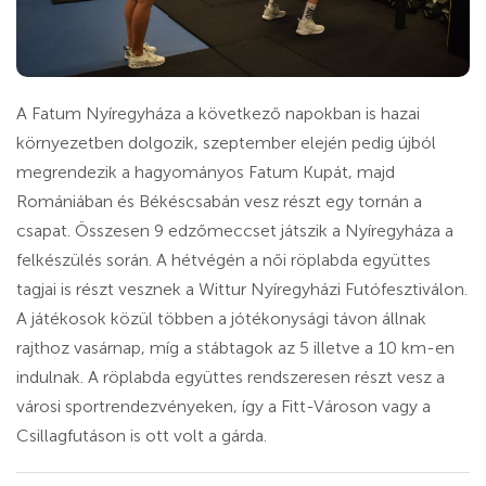
A Fatum Nyíregyháza a következő napokban is hazai
környezetben dolgozik, szeptember elején pedig újból
megrendezik a hagyományos Fatum Kupát, majd
Romániában és Békéscsabán vesz részt egy tornán a
csapat. Összesen 9 edzőmeccset játszik a Nyíregyháza a
felkészülés során. A hétvégén a női röplabda együttes
tagjai is részt vesznek a Wittur Nyíregyházi Futófesztiválon.
A játékosok közül többen a jótékonysági távon állnak
rajthoz vasárnap, míg a stábtagok az 5 illetve a 10 km-en
indulnak. A röplabda együttes rendszeresen részt vesz a
városi sportrendezvényeken, így a Fitt-Városon vagy a
Csillagfutáson is ott volt a gárda.