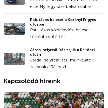
este Nyíregyháza belvárosában, ...
Ráfutásos baleset a Korányi Frigyes
utcában
Ráfutásos közlekedési baleset
történt csütörtök ...
Járda-helyreállítás zajlik a Rákóczi
utcán
Járda-helyreállítási munkálatok
zajlanak a Rákóczi ...
Kapcsolódó híreink