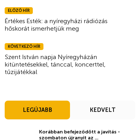
ELŐZŐ HÍR
Értékes Esték: a nyíregyházi rádiózás
hőskorát ismerhetjük meg
KÖVETKEZŐ HÍR
Szent István napja Nyíregyházán
kitüntetésekkel, tánccal, koncerttel,
tűzijátékkal
LEGÚJABB
KEDVELT
Korábban befejeződött a javítás -
szombaton újranyit az ...