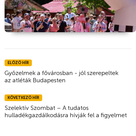
ELŐZŐ HÍR
Győzelmek a fővárosban - jól szerepeltek
az atléták Budapesten
KÖVETKEZŐ HÍR
Szelektív Szombat – A tudatos
hulladékgazdálkodásra hívják fel a figyelmet