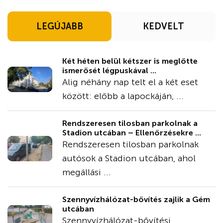
LEGÚJABB
KEDVELT
Két héten belül kétszer is meglőtte
ismerősét légpuskával ...
Alig néhány nap telt el a két eset
között: előbb a lapockáján, ...
Rendszeresen tilosban parkolnak a
Stadion utcában – Ellenőrzésekre ...
Rendszeresen tilosban parkolnak
autósok a Stadion utcában, ahol
megállási ...
Szennyvízhálózat-bővítés zajlik a Gém
utcában
Szennyvízhálózat-bővítési