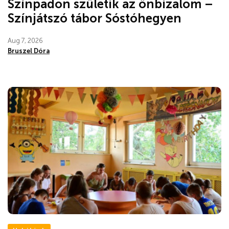
Színpadon születik az önbizalom –
Színjátszó tábor Sóstóhegyen
Aug 7, 2026
Bruszel Dóra