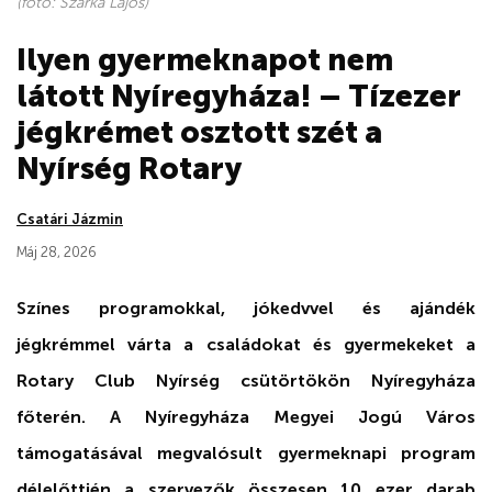
(fotó: Szarka Lajos)
Ilyen gyermeknapot nem
látott Nyíregyháza! – Tízezer
jégkrémet osztott szét a
Nyírség Rotary
Csatári Jázmin
Máj 28, 2026
Színes programokkal, jókedvvel és ajándék
jégkrémmel várta a családokat és gyermekeket a
Rotary Club Nyírség csütörtökön Nyíregyháza
főterén. A Nyíregyháza Megyei Jogú Város
támogatásával megvalósult gyermeknapi program
délelőttjén a szervezők összesen 10 ezer darab