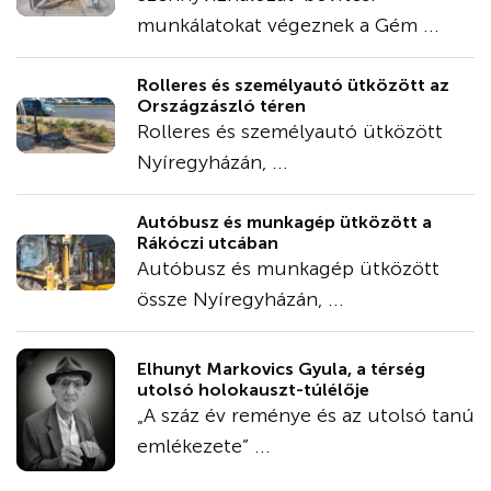
munkálatokat végeznek a Gém ...
Rolleres és személyautó ütközött az
Országzászló téren
Rolleres és személyautó ütközött
Nyíregyházán, ...
Autóbusz és munkagép ütközött a
Rákóczi utcában
Autóbusz és munkagép ütközött
össze Nyíregyházán, ...
Elhunyt Markovics Gyula, a térség
utolsó holokauszt-túlélője
„A száz év reménye és az utolsó tanú
emlékezete” ...