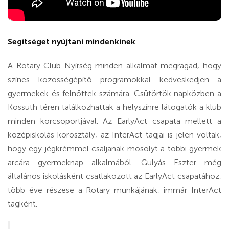
Segítséget nyújtani mindenkinek
A Rotary Club Nyírség minden alkalmat megragad, hogy
színes közösségépítő programokkal kedveskedjen a
gyermekek és felnőttek számára. Csütörtök napközben a
Kossuth téren találkozhattak a helyszínre látogatók a klub
minden korcsoportjával. Az EarlyAct csapata mellett a
középiskolás korosztály, az InterAct tagjai is jelen voltak,
hogy egy jégkrémmel csaljanak mosolyt a többi gyermek
arcára gyermeknap alkalmából. Gulyás Eszter még
általános iskolásként csatlakozott az EarlyAct csapatához,
több éve részese a Rotary munkájának, immár InterAct
tagként.