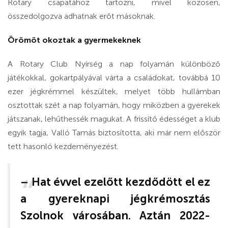
Rotary csapatához tartozni, mivel közösen,
összedolgozva adhatnak erőt másoknak.
Örömöt okoztak a gyermekeknek
A Rotary Club Nyírség a nap folyamán különböző
játékokkal, gokartpályával várta a családokat, továbbá 10
ezer jégkrémmel készültek, melyet több hullámban
osztottak szét a nap folyamán, hogy miközben a gyerekek
játszanak, lehűthessék magukat. A frissítő édességet a klub
egyik tagja, Valló Tamás biztosította, aki már nem először
tett hasonló kezdeményezést.
– Hat évvel ezelőtt kezdődött el ez
a gyereknapi jégkrémosztás
Szolnok városában. Aztán 2022-