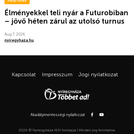
Helyi hírek
Élményekkel teli nyár a Futurobiban
– jövő héten zárul az utolsó turnus
Aug 7, 2026
nyiregyhaza.hu
Kapcsolat
Impresszum
Jogi nyilatkozat
Akadálymentességi nyilatkozat
2026 © Nyíregyháza MJV honlapja | Minden jog fenntartva.