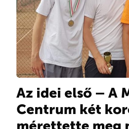
Az idei első – A 
Centrum két kor
mérettette meg 