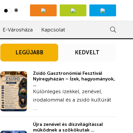
E-Városháza
Kapcsolat
LEGÚJABB
KEDVELT
Zsidó Gasztronómiai Fesztivál
Nyíregyházán – Ízek, hagyományok,
...
Különleges ízekkel, zenével,
irodalommal és a zsidó kultúrát
...
Újra zenével és díszvilágítással
működnek a szökőkutak ...