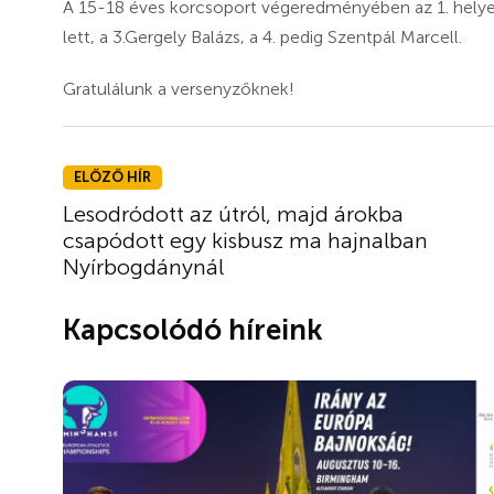
A 15-18 éves korcsoport végeredményében az 1. helye
lett, a 3.Gergely Balázs, a 4. pedig Szentpál Marcell.
Gratulálunk a versenyzőknek!
ELŐZŐ HÍR
Lesodródott az útról, majd árokba
csapódott egy kisbusz ma hajnalban
Nyírbogdánynál
Kapcsolódó híreink