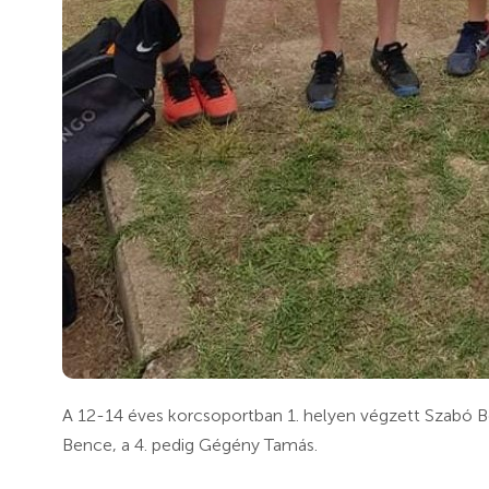
A 12-14 éves korcsoportban 1. helyen végzett Szabó Bold
Bence, a 4. pedig Gégény Tamás.