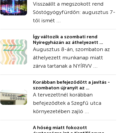
Visszaállt a megszokott rend
Sóstógyógyfürdőn: augusztus 7-
től ismét ...
Így változik a szombati rend
Nyíregyházán az áthelyezett ...
Augusztus 8-án, szombaton az
áthelyezett munkanap miatt
zárva tartanak a NYÍRVV ...
Korábban befejeződött a javítás -
szombaton újranyit az ...
A tervezettnél korábban
befejeződtek a Szegfű utca
környezetében zajló ...
A hőség miatt fokozott