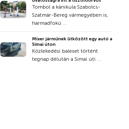
óvatosságra int a tisztifőorvos
Tombol a kánikula Szabolcs-
Szatmár-Bereg vármegyében is,
harmadfokú ...
Mixer járműnek ütközött egy autó a
Simai úton
Közlekedési baleset történt
tegnap délután a Simai úti ...