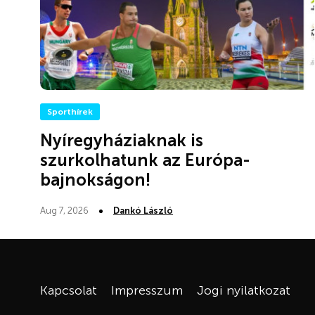
Sporthírek
Nyíregyháziaknak is
szurkolhatunk az Európa-
bajnokságon!
Aug 7, 2026
Dankó László
Kapcsolat
Impresszum
Jogi nyilatkozat