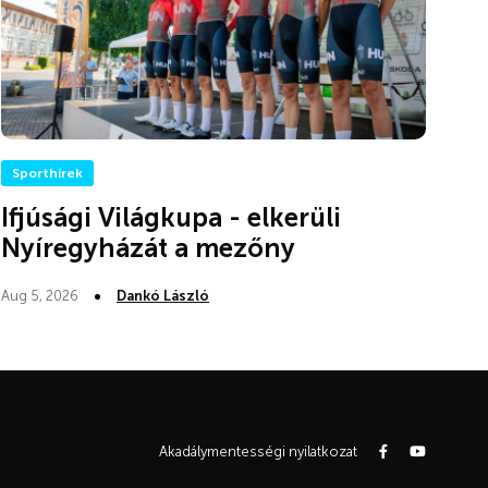
Sporthírek
Ifjúsági Világkupa - elkerüli
Nyíregyházát a mezőny
Aug 5, 2026
Dankó László
Akadálymentességi nyilatkozat