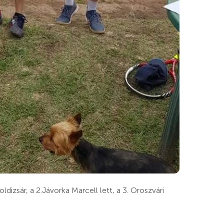
izsár, a 2.Jávorka Marcell lett, a 3. Oroszvári