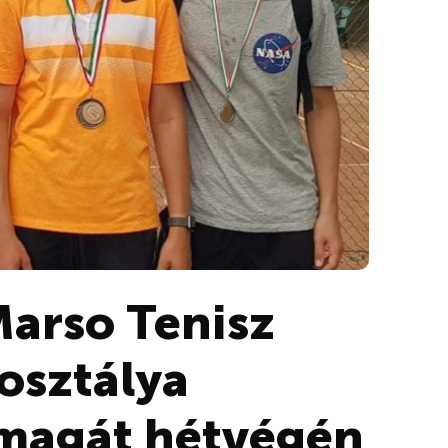
Marso Tenisz
osztálya
magát hétvégén