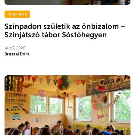
Helyi hírek
Színpadon születik az önbizalom –
Színjátszó tábor Sóstóhegyen
Aug 7, 2026
Bruszel Dóra