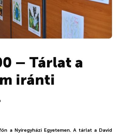
0 – Tárlat a
m iránti
l
tfőn a Nyíregyházi Egyetemen. A tárlat a David