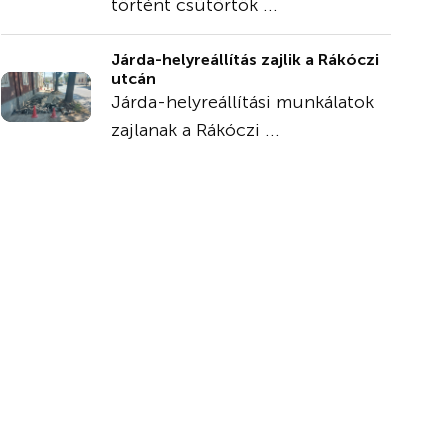
történt csütörtök ...
Járda-helyreállítás zajlik a Rákóczi
utcán
Járda-helyreállítási munkálatok
zajlanak a Rákóczi ...