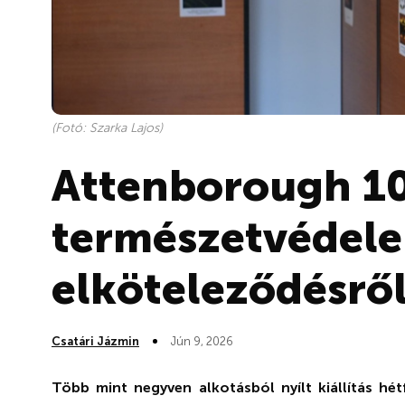
(Fotó: Szarka Lajos)
Attenborough 10
természetvédele
elköteleződésrő
Csatári Jázmin
Jún 9, 2026
Több mint negyven alkotásból nyílt kiállítás hé