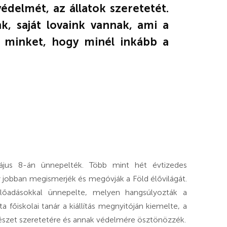
édelmét, az állatok szeretetét.
nk, saját lovaink vannak, ami a
lt minket, hogy minél inkább a
május 8-án ünnepelték. Több mint hét évtizedes
 jobban megismerjék és megóvják a Föld élővilágát.
lőadásokkal ünnepelte, melyen hangsúlyozták a
főiskolai tanár a kiállítás megnyitóján kiemelte, a
ermészet szeretetére és annak védelmére ösztönözzék.