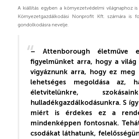
A kiállítás egyben a környezetvédelmi világnaphoz i
Környezetgazdálkodási Nonprofit Kft. számára is 
gondolkodásra nevelje.
– Attenborough életműve e
figyelmünket arra, hogy a világ
vigyáznunk arra, hogy ez meg 
lehetséges megoldása az, h
életvitelünkre, szo
hulladékgazdálkodásunkra. S íg
miért is érdekes ez a rende
mindenképpen fontosnak. Tehát 
csodákat láthatunk, felelősségün