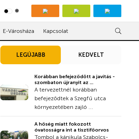
E-Városháza
Kapcsolat
LEGÚJABB
KEDVELT
Korábban befejeződött a javítás -
szombaton újranyit az ...
A tervezettnél korábban
befejeződtek a Szegfű utca
környezetében zajló ...
A hőség miatt fokozott
óvatosságra int a tisztifőorvos
Tombol a kánikula Szabolcs-