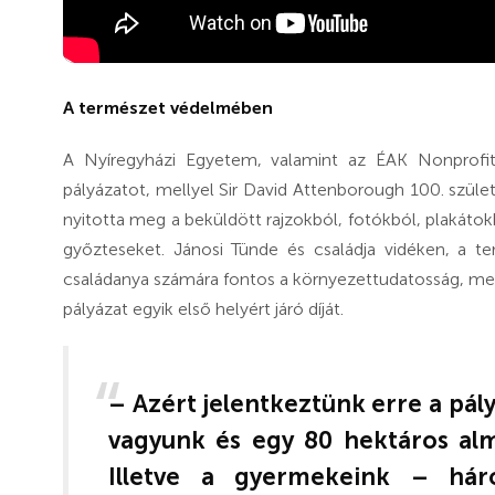
A természet védelmében
A Nyíregyházi Egyetem, valamint az ÉAK Nonprofit 
pályázatot, mellyel Sir David Attenborough 100. szül
nyitotta meg a beküldött rajzokból, fotókból, plakátokbó
győzteseket. Jánosi Tünde és családja vidéken, a 
családanya számára fontos a környezettudatosság, melye
pályázat egyik első helyért járó díját.
– Azért jelentkeztünk erre a pál
vagyunk és egy 80 hektáros al
Illetve a gyermekeink – há