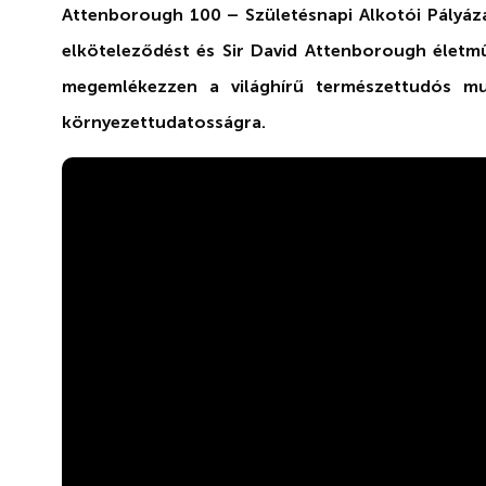
Attenborough 100 – Születésnapi Alkotói Pályázat
elköteleződést és Sir David Attenborough életműv
megemlékezzen a világhírű természettudós mun
környezettudatosságra.