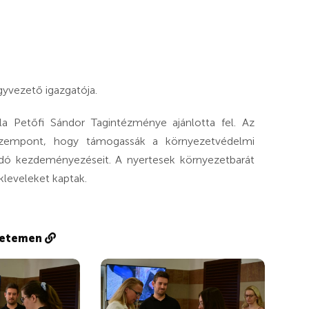
gyvezető igazgatója.
la Petőfi Sándor Tagintézménye ajánlotta fel. Az
szempont, hogy támogassák a környezetvédelmi
dó kezdeményezéseit. A nyertesek környezetbarát
kleveleket kaptak.
gyetemen