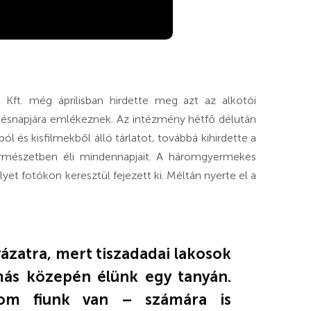
Kft. még áprilisban hirdette meg azt az alkotói
etésnapjára emlékeznek. Az intézmény hétfő délután
l és kisfilmekből álló tárlatot, továbbá kihirdette a
természetben éli mindennapjait. A háromgyermekes
t fotókon keresztül fejezett ki. Méltán nyerte el a
yázatra, mert tiszadadai lakosok
más közepén élünk egy tanyán.
rom fiunk van – számára is