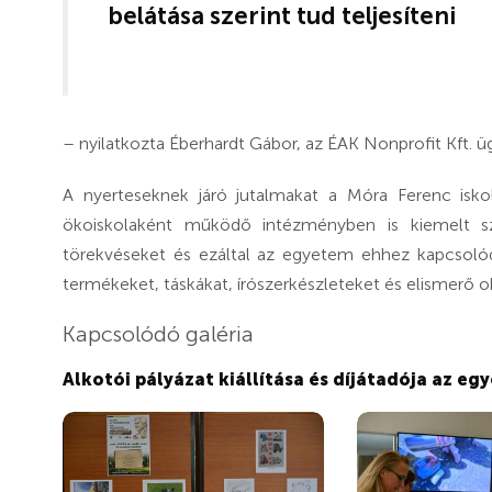
belátása szerint tud teljesíteni
– nyilatkozta Éberhardt Gábor, az ÉAK Nonprofit Kft. ü
A nyerteseknek járó jutalmakat a Móra Ferenc isko
ökoiskolaként működő intézményben is kiemelt 
törekvéseket és ezáltal az egyetem ehhez kapcsoló
termékeket, táskákat, írószerkészleteket és elismerő o
Kapcsolódó galéria
Alkotói pályázat kiállítása és díjátadója az e