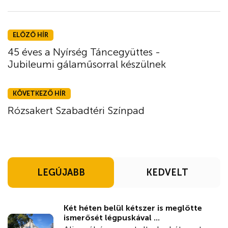
ELŐZŐ HÍR
45 éves a Nyírség Táncegyüttes -
Jubileumi gálaműsorral készülnek
KÖVETKEZŐ HÍR
Rózsakert Szabadtéri Színpad
LEGÚJABB
KEDVELT
Két héten belül kétszer is meglőtte
ismerősét légpuskával ...