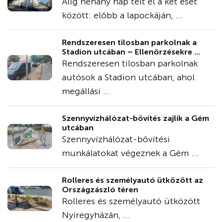
Alig néhány nap telt el a két eset
között: előbb a lapockáján, ...
Rendszeresen tilosban parkolnak a
Stadion utcában – Ellenőrzésekre ...
Rendszeresen tilosban parkolnak
autósok a Stadion utcában, ahol
megállási ...
Szennyvízhálózat-bővítés zajlik a Gém
utcában
Szennyvízhálózat-bővítési
munkálatokat végeznek a Gém ...
Rolleres és személyautó ütközött az
Országzászló téren
Rolleres és személyautó ütközött
Nyíregyházán, ...