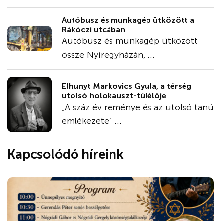
Autóbusz és munkagép ütközött a
Rákóczi utcában
Autóbusz és munkagép ütközött
össze Nyíregyházán, ...
Elhunyt Markovics Gyula, a térség
utolsó holokauszt-túlélője
„A száz év reménye és az utolsó tanú
emlékezete” ...
Kapcsolódó híreink