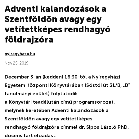
Adventi kalandozások a
Szentföldön avagy egy
vetítettképes rendhagyó
földrajzóra
nyiregyhaza.hu
Nov 25, 2019
December 3-án (kedden) 16:30-tól a Nyíregyházi
Egyetem Központi Könyvtárában (Sóstói út 31/B, „B"
tanulmányi épület) folytatódik
a Könyvtári teadélután című programsorozat,
melynek keretében Adventi kalandozások a
Szentföldön avagy egy vetítettképes
rendhagyó földrajzóra címmel dr. Sipos László PhD,
docens tart előadást.