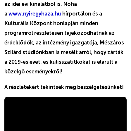
az idei évi kínálatból is. Noha
a
www.nyiregyhaza.hu
hírportálon és a
Kulturális Központ honlapján minden
programról részletesen tájékozódhatnak az
érdeklődők, az intézmény igazgatója, Mészáros
Szilárd stúdiónkban is mesélt arról, hogy zárták
a 2019-es évet, és kulisszatitkokat is elárult a
közelgő eseményekről!
A részletekért tekintsék meg beszélgetésünket!