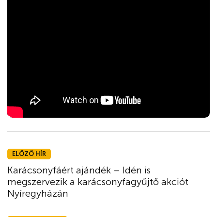
ELŐZŐ HÍR
Karácsonyfáért ajándék – Idén is
megszervezik a karácsonyfagyűjtő akciót
Nyíregyházán