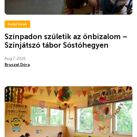
Helyi hírek
Színpadon születik az önbizalom –
Színjátszó tábor Sóstóhegyen
Aug 7, 2026
Bruszel Dóra