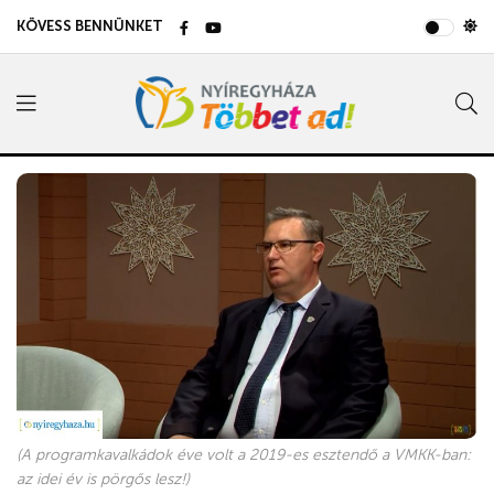
KÖVESS BENNÜNKET
(A programkavalkádok éve volt a 2019-es esztendő a VMKK-ban:
az idei év is pörgős lesz!)