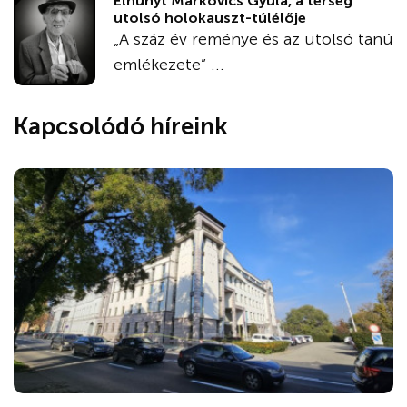
Elhunyt Markovics Gyula, a térség
utolsó holokauszt-túlélője
„A száz év reménye és az utolsó tanú
emlékezete” ...
Kapcsolódó híreink