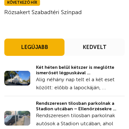
KÖVETKEZŐ HÍR
Rózsakert Szabadtéri Színpad
LEGÚJABB
KEDVELT
Két héten belül kétszer is meglőtte
ismerősét légpuskával ...
Alig néhány nap telt el a két eset
között: előbb a lapockáján, ...
Rendszeresen tilosban parkolnak a
Stadion utcában – Ellenőrzésekre ...
Rendszeresen tilosban parkolnak
autósok a Stadion utcában, ahol