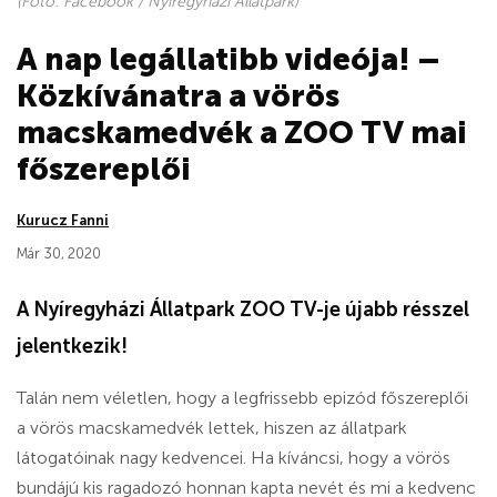
(Fotó: Facebook / Nyíregyházi Állatpark)
A nap legállatibb videója! –
Közkívánatra a vörös
macskamedvék a ZOO TV mai
főszereplői
Kurucz Fanni
Már 30, 2020
A Nyíregyházi Állatpark ZOO TV-je újabb résszel
jelentkezik!
Talán nem véletlen, hogy a legfrissebb epizód főszereplői
a vörös macskamedvék lettek, hiszen az állatpark
látogatóinak nagy kedvencei. Ha kíváncsi, hogy a vörös
bundájú kis ragadozó honnan kapta nevét és mi a kedvenc