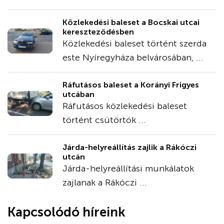
Közlekedési baleset a Bocskai utcai
kereszteződésben
Közlekedési baleset történt szerda
este Nyíregyháza belvárosában, ...
Ráfutásos baleset a Korányi Frigyes
utcában
Ráfutásos közlekedési baleset
történt csütörtök ...
Járda-helyreállítás zajlik a Rákóczi
utcán
Járda-helyreállítási munkálatok
zajlanak a Rákóczi ...
Kapcsolódó híreink