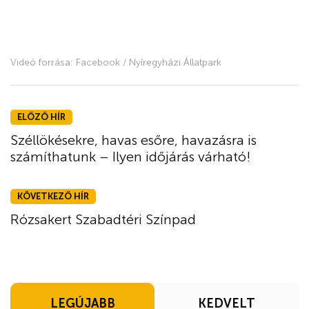
Videó forrása: Facebook / Nyíregyházi Állatpark
ELŐZŐ HÍR
Széllökésekre, havas esőre, havazásra is
számíthatunk – Ilyen időjárás várható!
KÖVETKEZŐ HÍR
Rózsakert Szabadtéri Színpad
LEGÚJABB
KEDVELT