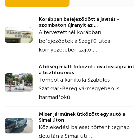
Korábban befejeződött a javítás -
szombaton újranyit az ...
A tervezettnél korábban
befejeződtek a Szegfű utca
környezetében zajló ...
A hőség miatt fokozott óvatosságra int
a tisztifőorvos
Tombol a kánikula Szabolcs-
Szatmár-Bereg vármegyében is,
harmadfokú ...
Mixer járműnek ütközött egy autó a
Simai úton
Közlekedési baleset történt tegnap
délután a Simai úti ...