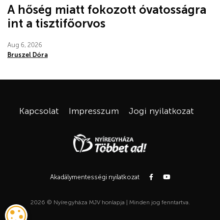
A hőség miatt fokozott óvatosságra
int a tisztifőorvos
Aug 6, 2026
Bruszel Dóra
Kapcsolat
Impresszum
Jogi nyilatkozat
Akadálymentességi nyilatkozat
2026 © Nyíregyháza MJV honlapja | Minden jog fenntartva.