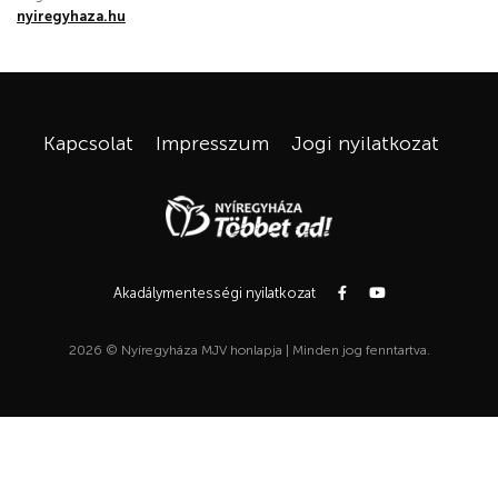
nyiregyhaza.hu
Kapcsolat
Impresszum
Jogi nyilatkozat
Akadálymentességi nyilatkozat
2026 © Nyíregyháza MJV honlapja | Minden jog fenntartva.