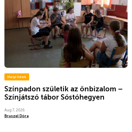
Helyi hírek
Színpadon születik az önbizalom –
Színjátszó tábor Sóstóhegyen
Aug 7, 2026
Bruszel Dóra