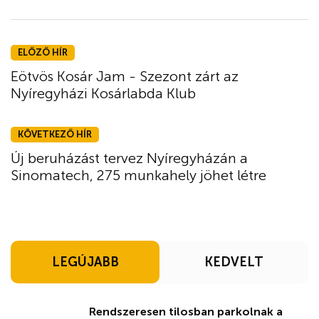
ELŐZŐ HÍR
Eötvös Kosár Jam - Szezont zárt az
Nyíregyházi Kosárlabda Klub
KÖVETKEZŐ HÍR
Új beruházást tervez Nyíregyházán a
Sinomatech, 275 munkahely jöhet létre
LEGÚJABB
KEDVELT
Rendszeresen tilosban parkolnak a