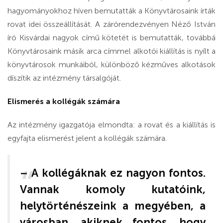
hagyományokhoz híven bemutatták a Könyvtárosaink írták
rovat idei összeállítását. A zárórendezvényen Néző István
író Kisvárdai nagyok
című kötetét is bemutatták, továbbá
Könyvtárosaink másik arca címmel alkotói kiállítás is nyílt a
könyvtárosok munkáiból, különböző kézműves alkotások
díszítik az intézmény társalgóját.
Elismerés a kollégák számára
Az intézmény igazgatója elmondta: a rovat és a kiállítás is
egyfajta elismerést jelent a kollégák számára.
– A kollégáknak ez nagyon fontos.
Vannak komoly kutatóink,
helytörténészeink a megyében, a
városban, akiknek fontos, hogy