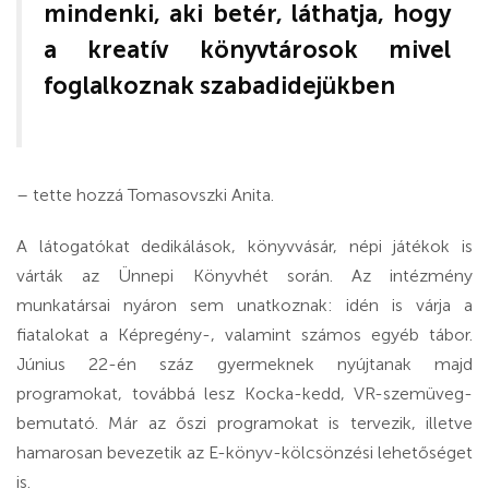
mindenki, aki betér, láthatja, hogy
a kreatív könyvtárosok mivel
foglalkoznak szabadidejükben
– tette hozzá Tomasovszki Anita.
A látogatókat dedikálások, könyvvásár, népi játékok is
várták az Ünnepi Könyvhét során. Az intézmény
munkatársai nyáron sem unatkoznak: idén is várja a
fiatalokat a Képregény-, valamint számos egyéb tábor.
Június 22-én száz gyermeknek nyújtanak majd
programokat, továbbá lesz Kocka-kedd, VR-szemüveg-
bemutató. Már az őszi programokat is tervezik, illetve
hamarosan bevezetik az E-könyv-kölcsönzési lehetőséget
is.