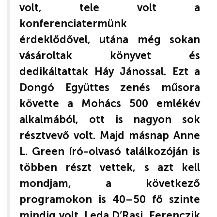
volt, tele volt a
konferenciatermünk
érdeklődővel, utána még sokan
vásároltak könyvet és
dedikáltattak Háy Jánossal. Ezt a
Dongó Együttes zenés műsora
követte a Mohács 500 emlékév
alkalmából, ott is nagyon sok
résztvevő volt. Majd másnap Anne
L. Green író-olvasó találkozóján is
többen részt vettek, s azt kell
mondjam, a következő
programokon is 40–50 fő szinte
mindig volt. Leda D’Rasi, Ferenczik