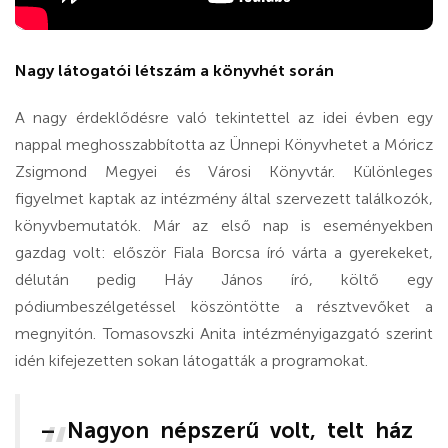
Nagy látogatói létszám a könyvhét során
A nagy érdeklődésre való tekintettel az idei évben egy
nappal meghosszabbította az Ünnepi Könyvhetet a Móricz
Zsigmond Megyei és Városi Könyvtár. Különleges
figyelmet kaptak az intézmény által szervezett találkozók,
könyvbemutatók. Már az első nap is eseményekben
gazdag volt: először Fiala Borcsa író várta a gyerekeket,
délután pedig Háy János író, költő egy
pódiumbeszélgetéssel köszöntötte a résztvevőket a
megnyitón. Tomasovszki Anita intézményigazgató szerint
idén kifejezetten sokan látogatták a programokat.
– Nagyon népszerű volt, telt ház