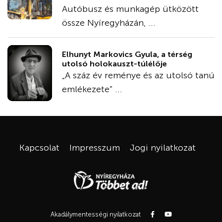
Autóbusz és munkagép ütközött
össze Nyíregyházán, ...
Elhunyt Markovics Gyula, a térség
utolsó holokauszt-túlélője
„A száz év reménye és az utolsó tanú
emlékezete” ...
Kapcsolat
Impresszum
Jogi nyilatkozat
Akadálymentességi nyilatkozat