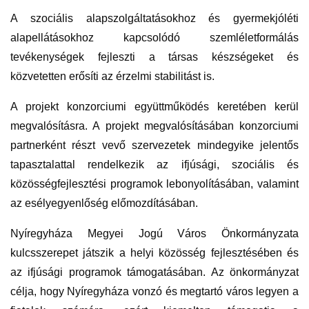
A szociális alapszolgáltatásokhoz és gyermekjóléti
alapellátásokhoz kapcsolódó szemléletformálás
tevékenységek fejleszti a társas készségeket és
közvetetten erősíti az érzelmi stabilitást is.
A projekt konzorciumi együttműködés keretében kerül
megvalósításra. A projekt megvalósításában konzorciumi
partnerként részt vevő szervezetek mindegyike jelentős
tapasztalattal rendelkezik az ifjúsági, szociális és
közösségfejlesztési programok lebonyolításában, valamint
az esélyegyenlőség előmozdításában.
Nyíregyháza Megyei Jogú Város Önkormányzata
kulcsszerepet játszik a helyi közösség fejlesztésében és
az ifjúsági programok támogatásában. Az önkormányzat
célja, hogy Nyíregyháza vonzó és megtartó város legyen a