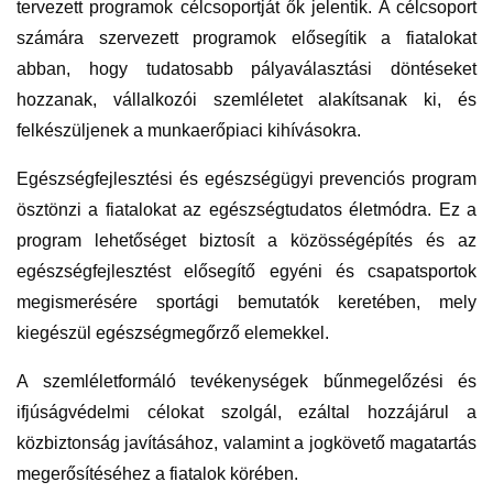
tervezett programok célcsoportját ők jelentik. A célcsoport
számára szervezett programok elősegítik a fiatalokat
abban, hogy tudatosabb pályaválasztási döntéseket
hozzanak, vállalkozói szemléletet alakítsanak ki, és
felkészüljenek a munkaerőpiaci kihívásokra.
Egészségfejlesztési és egészségügyi prevenciós program
ösztönzi a fiatalokat az egészségtudatos életmódra. Ez a
program lehetőséget biztosít a közösségépítés és az
egészségfejlesztést elősegítő egyéni és csapatsportok
megismerésére sportági bemutatók keretében, mely
kiegészül egészségmegőrző elemekkel.
A szemléletformáló tevékenységek bűnmegelőzési és
ifjúságvédelmi célokat szolgál, ezáltal hozzájárul a
közbiztonság javításához, valamint a jogkövető magatartás
megerősítéséhez a fiatalok körében.