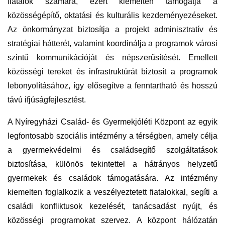
fiatalok számára, ezért kiemelten támogatja a
közösségépítő, oktatási és kulturális kezdeményezéseket.
Az önkormányzat biztosítja a projekt adminisztratív és
stratégiai hátterét, valamint koordinálja a programok városi
szintű kommunikációját és népszerűsítését. Emellett
közösségi tereket és infrastruktúrát biztosít a programok
lebonyolításához, így elősegítve a fenntartható és hosszú
távú ifjúságfejlesztést.
A Nyíregyházi Család- és Gyermekjóléti Központ az egyik
legfontosabb szociális intézmény a térségben, amely célja
a gyermekvédelmi és családsegítő szolgáltatások
biztosítása, különös tekintettel a hátrányos helyzetű
gyermekek és családok támogatására. Az intézmény
kiemelten foglalkozik a veszélyeztetett fiatalokkal, segíti a
családi konfliktusok kezelését, tanácsadást nyújt, és
közösségi programokat szervez. A központ hálózatán